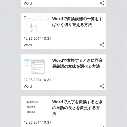
る
ア
る
ク
share
な
Word
記
Twitter
に
ブ
事
で
Facebook
追
ッ
を
Wordで変換候補の一覧をす
シ
シ
で
加
LINE
ク
ばやく切り替える方法
ェ
ェ
シ
で
マ
は
ア
ア
ェ
送
ー
す
て
12:35 2014.10.31
る
ア
る
ク
share
な
Word
記
Twitter
に
ブ
事
で
Facebook
追
ッ
を
Wordで変換するときに同音
シ
シ
で
加
LINE
ク
異義語の意味を調べる方法
ェ
ェ
シ
で
マ
は
ア
ア
ェ
送
ー
す
て
12:35 2014.10.31
る
ア
る
ク
share
な
Word
記
Twitter
に
ブ
事
で
Facebook
追
ッ
を
Wordで文字を変換するとき
シ
シ
で
加
LINE
ク
の単語の長さを変更する方
ェ
ェ
シ
で
マ
法
は
ア
ア
ェ
送
ー
す
て
12:35 2014.10.31
る
ア