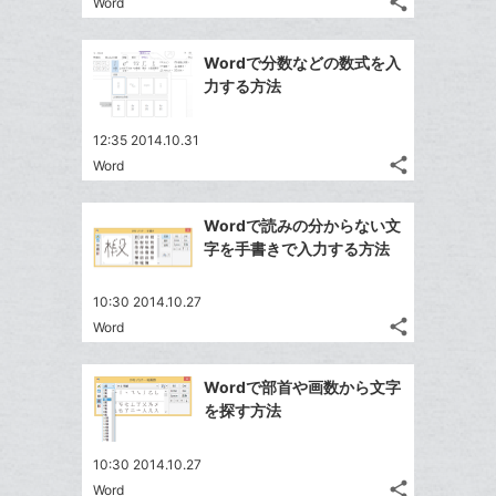
share
Word
記
Twitter
に
ブ
事
で
追
Facebook
ッ
を
Wordで分数などの数式を入
シ
加
シ
で
ク
LINE
力する方法
ェ
ェ
シ
マ
で
は
ア
ア
ェ
ー
送
す
て
12:35 2014.10.31
る
ア
ク
る
share
な
Word
記
Twitter
に
ブ
事
で
追
Facebook
ッ
を
Wordで読みの分からない文
シ
加
シ
で
LINE
ク
字を手書きで入力する方法
ェ
ェ
シ
で
マ
は
ア
ア
ェ
送
ー
す
て
10:30 2014.10.27
る
ア
る
ク
share
な
Word
記
Twitter
に
ブ
事
で
Facebook
追
ッ
を
Wordで部首や画数から文字
シ
シ
で
加
LINE
ク
を探す方法
ェ
ェ
シ
で
マ
は
ア
ア
ェ
送
ー
す
て
10:30 2014.10.27
る
ア
る
ク
share
な
Word