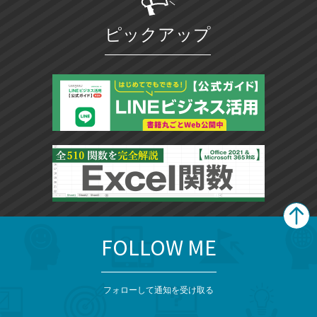
に
追
ピックアップ
加
FOLLOW ME
search
format_list_bulleted
検
カ
検
カ
索
テ
メ
ゴ
索
テ
ニ
リ
フォローして通知を受け取る
ゴ
ュ
ー
ー
一