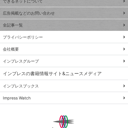
できるネットについて
Excel Q&A
close
閉じ
トイアンナ流仕
広告掲載などのお問い合わせ
る
事術
全記事一覧
PowerAutomate
ではじめる業務
プライバシーポリシー
の完全自動化
会社概要
AI議事録作成術
Windows 11
インプレスグループ
Q&A
インプレスの書籍情報サイト&ニュースメディア
Teams踏み込み
活用術
インプレスブックス
Excel講師の仕事
Impress Watch
術
エクセル時短
パワポ時短
Windows Tips