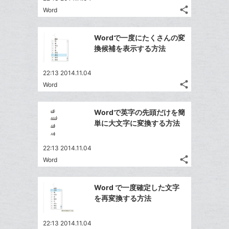
る
ア
ク
る
share
な
Word
記
Twitter
に
ブ
事
で
追
Facebook
ッ
を
Wordで一度にたくさんの変
シ
加
シ
で
LINE
ク
換候補を表示する方法
ェ
ェ
シ
で
マ
は
ア
ア
ェ
送
ー
す
て
22:13 2014.11.04
る
ア
る
ク
share
な
Word
記
Twitter
に
ブ
事
で
Facebook
追
ッ
を
Wordで英字の先頭だけを簡
シ
シ
で
加
LINE
ク
単に大文字に変換する方法
ェ
ェ
シ
で
マ
は
ア
ア
ェ
送
ー
す
て
22:13 2014.11.04
る
ア
る
ク
share
な
Word
記
Twitter
に
ブ
事
で
Facebook
追
ッ
を
Word で一度確定した文字
シ
シ
で
加
LINE
ク
を再変換する方法
ェ
ェ
シ
で
マ
は
ア
ア
ェ
送
ー
す
て
22:13 2014.11.04