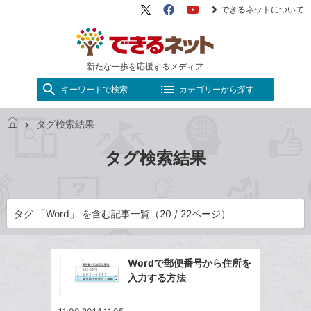
できるネットについて
X（旧
Facebook
YouTube
Twitter）
新たな一歩を応援するメディア
キーワードで検索
カテゴリーから探す
タグ検索結果
で
き
タグ検索結果
る
ネ
ッ
ト
タグ 「Word」 を含む記事一覧（20 / 22ページ）
Wordで郵便番号から住所を
入力する方法