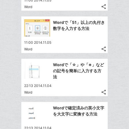
11:00 2014.11.05
share
Word
記
Twitter
事
で
Facebook
を
Wordで「51」以上の丸付き
シ
シ
で
LINE
数字を入力する方法
ェ
ェ
シ
で
は
ア
ア
ェ
送
す
て
11:00 2014.11.05
る
ア
る
share
な
Word
記
Twitter
ブ
事
で
Facebook
ッ
を
Wordで「☆」や「※」など
シ
シ
で
LINE
ク
の記号を簡単に入力する方
ェ
ェ
シ
で
マ
法
は
ア
ア
ェ
送
ー
す
て
22:13 2014.11.04
る
ア
る
ク
な
share
Word
記
Twitter
に
ブ
事
で
追
Facebook
ッ
を
Wordで確定済みの英小文字
シ
加
シ
で
ク
LINE
を大文字に変換する方法
ェ
ェ
シ
マ
で
は
ア
ア
ェ
ー
送
す
て
22:13 2014.11.04