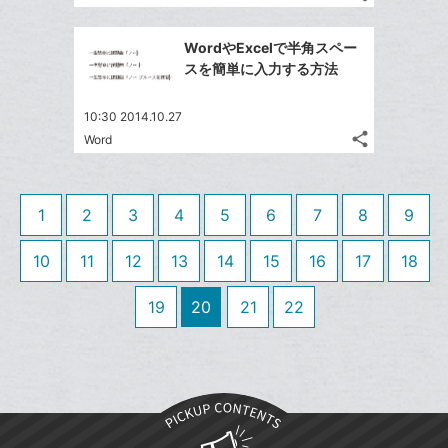
記
に
Twitter
ブ
事
追
で
Facebook
ッ
を
WordやExcelで半角スペー
加
シ
シ
で
ク
LINE
スを簡単に入力する方法
ェ
ェ
シ
マ
で
は
ア
ア
ェ
ー
送
す
て
10:30 2014.10.27
る
ア
ク
る
share
な
Word
記
Twitter
に
ブ
事
で
追
Facebook
ッ
を
シ
加
シ
で
LINE
ク
1
2
3
4
5
6
7
8
9
ェ
ェ
シ
で
マ
は
ア
ア
ェ
送
ー
す
10
11
12
13
14
15
16
17
18
て
る
ア
る
ク
な
19
20
21
22
に
ブ
追
ッ
加
ク
マ
ー
ク