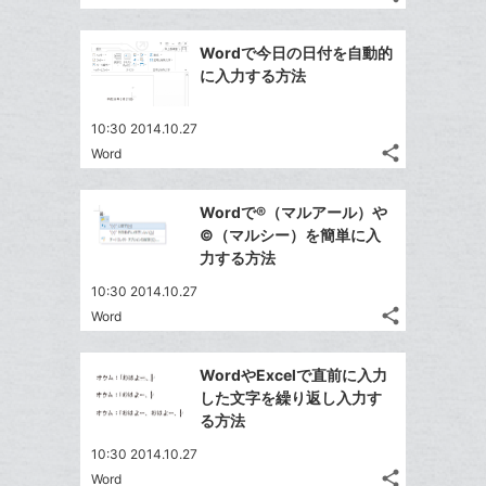
記
Twitter
に
ブ
事
で
Facebook
追
ッ
を
Wordで今日の日付を自動的
シ
シ
で
加
LINE
ク
に入力する方法
ェ
ェ
シ
で
マ
は
ア
ア
ェ
送
ー
す
て
10:30 2014.10.27
る
ア
る
ク
share
な
Word
記
Twitter
に
ブ
事
で
Facebook
追
ッ
を
Wordで®（マルアール）や
シ
シ
で
加
LINE
ク
©（マルシー）を簡単に入
ェ
ェ
シ
で
マ
力する方法
は
ア
ア
ェ
送
ー
す
て
10:30 2014.10.27
る
ア
る
ク
な
share
Word
記
Twitter
に
ブ
事
で
追
Facebook
ッ
を
WordやExcelで直前に入力
シ
加
シ
で
ク
LINE
した文字を繰り返し入力す
ェ
ェ
シ
マ
で
る方法
は
ア
ア
ェ
ー
送
す
て
10:30 2014.10.27
る
ア
ク
る
な
share
Word