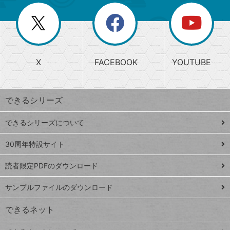
リ
を
覧
閉
を
ー
じ
閉
か
る
じ
る
search
ら
急
X
FACEBOOK
YOUTUBE
探
上
検
昇
索
す
ワ
できるシリーズ
ー
ド
できるシリーズについて
Google
ト
スプレ
ッ
30周年特設サイト
ッドシ
プ
読者限定PDFのダウンロード
ート
ペ
iPhone
ー
サンプルファイルのダウンロード
VLOOKUP
ジ
できるネット
連載