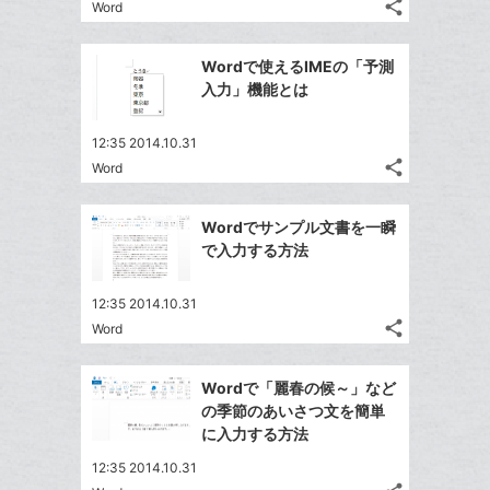
る
ク
な
share
Word
記
Twitter
に
ブ
事
で
追
Facebook
ッ
を
Wordで使えるIMEの「予測
シ
加
シ
で
ク
LINE
入力」機能とは
ェ
ェ
シ
マ
で
は
ア
ア
ェ
ー
送
す
て
12:35 2014.10.31
る
ア
ク
る
share
な
Word
記
Twitter
に
ブ
事
で
追
Facebook
ッ
を
Wordでサンプル文書を一瞬
シ
加
シ
で
LINE
ク
で入力する方法
ェ
ェ
シ
で
マ
は
ア
ア
ェ
送
ー
す
て
12:35 2014.10.31
る
ア
る
ク
share
な
Word
記
Twitter
に
ブ
事
で
Facebook
追
ッ
を
Wordで「麗春の候～」など
シ
シ
で
加
LINE
ク
の季節のあいさつ文を簡単
ェ
ェ
シ
で
マ
に入力する方法
は
ア
ア
ェ
送
ー
す
て
12:35 2014.10.31
る
ア
る
ク
な