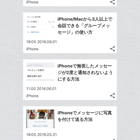
る
な
share
iPhone
記
に
Twitter
ブ
事
追
で
Facebook
ッ
を
iPhone/Macから3人以上で
加
シ
シ
で
ク
LINE
会話できる「グループメッ
ェ
ェ
シ
マ
で
セージ」の使い方
は
ア
ア
ェ
ー
送
す
て
18:00 2016.06.01
る
ア
ク
る
な
share
iPhone
記
に
Twitter
ブ
事
追
で
Facebook
ッ
を
iPhoneで無視したメッセー
加
シ
シ
で
ク
LINE
ジが2度と通知されないよう
ェ
ェ
シ
マ
で
にする方法
は
ア
ア
ェ
ー
送
す
て
11:00 2016.06.01
る
ア
ク
る
な
share
iPhone
記
に
Twitter
ブ
事
追
で
Facebook
ッ
を
iPhoneでメッセージに写真
加
シ
シ
で
ク
LINE
を付けて送る方法
ェ
ェ
シ
マ
で
は
ア
ア
ェ
ー
送
す
て
18:00 2016.05.31
る
ア