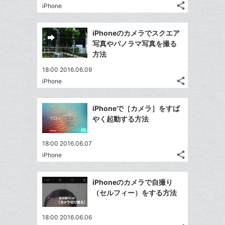
る
ア
る
ク
share
な
iPhone
記
Twitter
に
ブ
事
で
Facebook
追
ッ
を
iPhoneのカメラでスクエア
シ
シ
で
加
LINE
ク
写真やパノラマ写真を撮る
ェ
ェ
シ
で
マ
方法
は
ア
ア
ェ
送
ー
す
て
18:00 2016.06.09
る
ア
る
ク
な
share
iPhone
記
Twitter
に
ブ
事
で
追
Facebook
ッ
を
iPhoneで［カメラ］をすば
シ
加
シ
で
ク
LINE
やく起動する方法
ェ
ェ
シ
マ
で
は
ア
ア
ェ
ー
送
す
て
18:00 2016.06.07
る
ア
ク
る
share
な
iPhone
記
Twitter
に
ブ
事
で
追
Facebook
ッ
を
iPhoneのカメラで自撮り
シ
加
シ
で
LINE
ク
（セルフィー）をする方法
ェ
ェ
シ
で
マ
は
ア
ア
ェ
送
ー
す
て
18:00 2016.06.06
る