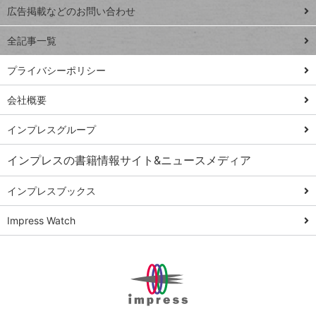
閉じ
トイアンナ流仕
広告掲載などのお問い合わせ
る
事術
全記事一覧
PowerAutomate
ではじめる業務
プライバシーポリシー
の完全自動化
会社概要
AI議事録作成術
Windows 11
インプレスグループ
Q&A
インプレスの書籍情報サイト&ニュースメディア
Teams踏み込み
活用術
インプレスブックス
Excel講師の仕事
Impress Watch
術
エクセル時短
パワポ時短
Windows Tips