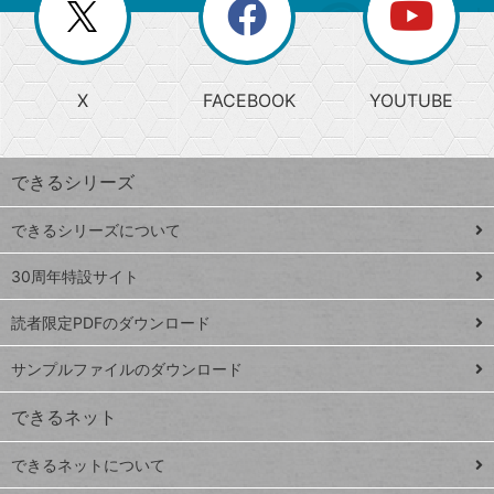
閉
を
ー
じ
閉
か
る
じ
る
search
ら
急
X
FACEBOOK
YOUTUBE
探
上
検
昇
索
す
ワ
できるシリーズ
ー
ド
できるシリーズについて
Google
ト
スプレ
ッ
30周年特設サイト
ッドシ
プ
読者限定PDFのダウンロード
ート
ペ
iPhone
ー
サンプルファイルのダウンロード
VLOOKUP
ジ
できるネット
連載
できるネットについて
Excel Q&A
close