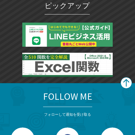
ピックアップ
に
追
加
FOLLOW ME
search
format_list_bulleted
検
カ
検
カ
索
テ
メ
ゴ
索
テ
ニ
リ
フォローして通知を受け取る
ゴ
ュ
ー
ー
一
リ
を
覧