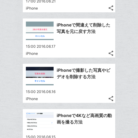
17:00 2016.06.21
share
iPhone
記
Twitter
事
で
Facebook
を
iPhoneで間違えて削除した
シ
シ
で
LINE
写真を元に戻す方法
ェ
ェ
シ
で
は
ア
ア
ェ
送
す
て
15:00 2016.06.17
る
ア
る
share
な
iPhone
記
Twitter
ブ
事
で
Facebook
ッ
を
iPhoneで撮影した写真やビ
シ
シ
で
LINE
ク
デオを削除する方法
ェ
ェ
シ
で
マ
は
ア
ア
ェ
送
ー
す
て
15:00 2016.06.16
る
ア
る
ク
share
な
iPhone
記
Twitter
に
ブ
事
で
Facebook
追
ッ
を
iPhoneで4Kなど高画質の動
シ
シ
で
加
LINE
ク
画を撮る方法
ェ
ェ
シ
で
マ
は
ア
ア
ェ
送
ー
す
て
15:00 2016.06.15