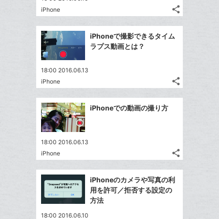
る
ア
る
ク
share
な
iPhone
記
Twitter
に
ブ
事
で
Facebook
追
ッ
を
iPhoneで撮影できるタイム
シ
シ
で
加
LINE
ク
ラプス動画とは？
ェ
ェ
シ
で
マ
は
ア
ア
ェ
送
ー
す
て
18:00 2016.06.13
る
ア
る
ク
share
な
iPhone
記
Twitter
に
ブ
事
で
Facebook
追
ッ
を
iPhoneでの動画の撮り方
シ
シ
で
加
LINE
ク
ェ
ェ
シ
で
マ
は
ア
ア
ェ
送
ー
す
て
18:00 2016.06.13
る
ア
る
ク
share
な
iPhone
記
Twitter
に
ブ
事
で
Facebook
追
ッ
を
iPhoneのカメラや写真の利
シ
シ
で
加
LINE
ク
用を許可／拒否する設定の
ェ
ェ
シ
で
マ
方法
は
ア
ア
ェ
送
ー
す
て
18:00 2016.06.10