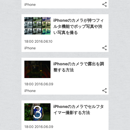
る
ア
る
ク
な
share
iPhone
記
Twitter
に
ブ
事
で
追
Facebook
ッ
を
iPhoneのカメラが持つフィ
シ
加
シ
で
ク
LINE
ルタ機能でポップ写真や渋
ェ
ェ
シ
マ
で
い写真を撮る
は
ア
ア
ェ
ー
送
す
て
18:00 2016.06.10
る
ア
ク
る
な
share
iPhone
記
に
Twitter
ブ
事
追
で
Facebook
ッ
を
iPhoneのカメラで露出を調
加
シ
シ
で
ク
LINE
整する方法
ェ
ェ
シ
マ
で
は
ア
ア
ェ
ー
送
す
て
18:00 2016.06.09
る
ア
ク
る
share
な
iPhone
記
Twitter
に
ブ
事
で
追
Facebook
ッ
を
iPhoneのカメラでセルフタ
シ
加
シ
で
LINE
ク
イマー撮影する方法
ェ
ェ
シ
で
マ
は
ア
ア
ェ
送
ー
す
て
18:00 2016.06.09