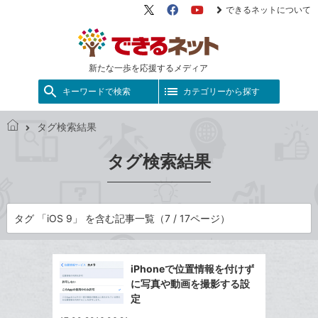
できるネットについて
X（旧
Facebook
YouTube
Twitter）
新たな一歩を応援するメディア
キーワードで検索
カテゴリーから探す
タグ検索結果
で
き
タグ検索結果
る
ネ
ッ
ト
タグ 「iOS 9」 を含む記事一覧（7 / 17ページ）
iPhoneで位置情報を付けず
に写真や動画を撮影する設
定