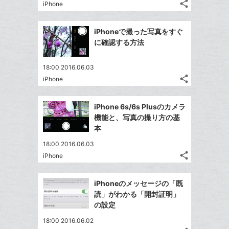
ア
る
ク
share
な
iPhone
記
Twitter
に
ブ
事
で
Facebook
追
ッ
を
iPhoneで撮った写真をすぐ
シ
シ
で
加
LINE
ク
に確認する方法
ェ
ェ
シ
で
マ
は
ア
ア
ェ
送
ー
す
て
18:00 2016.06.03
る
ア
る
ク
share
な
iPhone
記
Twitter
に
ブ
事
で
Facebook
追
ッ
を
iPhone 6s/6s Plusのカメラ
シ
シ
で
加
LINE
ク
機能と、写真の撮り方の基
ェ
ェ
シ
で
マ
本
は
ア
ア
ェ
送
ー
す
て
18:00 2016.06.03
る
ア
る
ク
な
share
iPhone
記
Twitter
に
ブ
事
で
追
Facebook
ッ
を
iPhoneのメッセージの「既
シ
加
シ
で
ク
LINE
読」がわかる「開封証明」
ェ
ェ
シ
マ
で
の設定
は
ア
ア
ェ
ー
送
す
て
18:00 2016.06.02
る
ア
ク