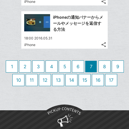
ク
る
share
な
iPhone
記
Twitter
に
ブ
事
で
追
Facebook
ッ
を
iPhoneの通知バナーからメ
シ
加
シ
で
LINE
ク
ールやメッセージを返信す
ェ
ェ
シ
で
マ
る方法
は
ア
ア
ェ
送
ー
す
て
18:00 2016.05.31
る
ア
る
ク
な
share
iPhone
記
Twitter
に
ブ
事
で
追
Facebook
ッ
を
シ
加
シ
で
ク
LINE
1
2
3
4
5
6
7
8
9
ェ
ェ
シ
マ
で
は
ア
ア
ェ
ー
送
す
10
11
12
13
14
15
16
17
て
る
ア
ク
る
な
に
ブ
追
ッ
加
ク
マ
ー
ク