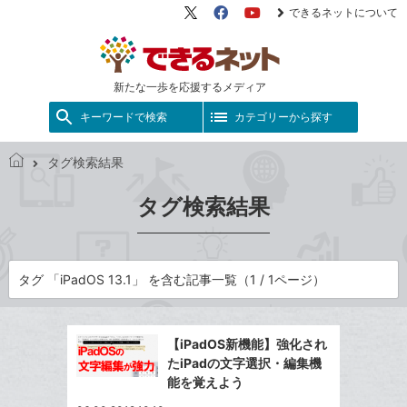
できるネットについて
X（旧
Facebook
YouTube
Twitter）
新たな一歩を応援するメディア
キーワードで検索
カテゴリーから探す
タグ検索結果
で
き
タグ検索結果
る
ネ
ッ
ト
タグ 「iPadOS 13.1」 を含む記事一覧（1 / 1ページ）
【iPadOS新機能】強化され
たiPadの文字選択・編集機
能を覚えよう