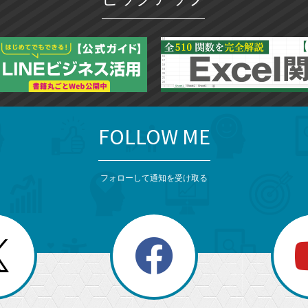
ー
ク
に
追
加
FOLLOW ME
フォローして通知を受け取る
search
検
索