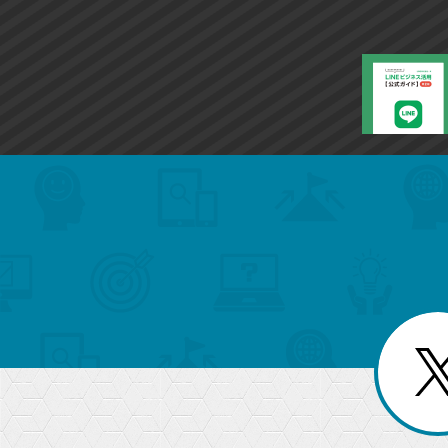
ー
ク
に
追
加
search
format_list_bulleted
検
カ
検
カ
索
テ
メ
ゴ
索
テ
ニ
リ
ュ
ー
ゴ
ー
一
を
覧
リ
閉
を
じ
閉
ー
る
じ
る
か
ら