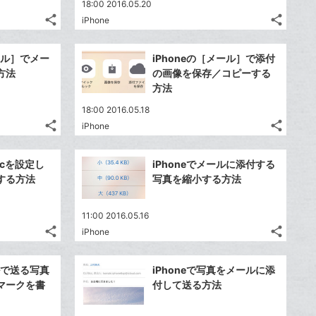
18:00 2016.05.20
share
share
iPhone
記
記
Twitter
Twitte
事
事
で
で
Facebook
Faceb
を
を
メール］でメー
iPhoneの［メール］で添付
シ
シ
シ
シ
で
で
LINE
LINE
方法
の画像を保存／コピーする
ェ
ェ
ェ
ェ
シ
シ
で
で
方法
は
は
ア
ア
ア
ア
ェ
ェ
送
送
す
す
て
て
18:00 2016.05.18
る
る
ア
ア
る
る
な
な
share
share
iPhone
記
記
Twitter
Twitte
ブ
ブ
事
事
で
で
Facebook
Faceb
ッ
ッ
を
を
Bccを設定し
iPhoneでメールに添付する
シ
シ
シ
シ
で
で
ク
ク
LINE
LINE
する方法
写真を縮小する方法
ェ
ェ
ェ
ェ
シ
シ
マ
マ
で
で
は
は
ア
ア
ア
ア
ェ
ェ
ー
ー
送
送
す
す
て
て
11:00 2016.05.16
る
る
ア
ア
ク
ク
る
る
な
な
share
share
iPhone
記
記
に
Twitter
に
Twitte
ブ
ブ
事
事
追
で
追
で
Facebook
Faceb
ッ
ッ
を
を
ールで送る写真
iPhoneで写真をメールに添
加
シ
加
シ
シ
シ
で
で
ク
ク
LINE
LINE
マークを書
付して送る方法
ェ
ェ
ェ
ェ
シ
シ
マ
マ
で
で
は
は
ア
ア
ア
ア
ェ
ェ
ー
ー