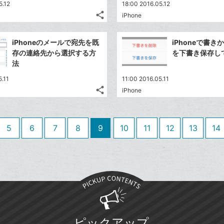
送
す
て
5.12
18:00 2016.05.12
る
ア
ク
る
な
share
iPhone
記
に
Twitter
ブ
事
追
で
Facebook
ッ
を
iPhoneのメールで宛先を既
iPhoneで書
加
シ
シ
で
ク
LINE
存の連絡先から選択する方
を下書き保存し
ェ
ェ
シ
マ
で
法
は
ア
ア
ェ
ー
送
す
て
5.11
11:00 2016.05.11
る
ア
ク
る
な
share
iPhone
記
に
Twitter
ブ
事
追
で
Facebook
ッ
を
加
シ
シ
で
ク
LINE
5
6
7
8
9
10
11
12
13
14
ェ
ェ
シ
マ
で
は
ア
ア
ェ
ー
送
す
て
る
ア
ク
る
な
に
ブ
追
ッ
加
ク
マ
ピックアップ