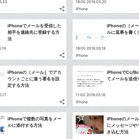
5.23
18:00 2016.05.20
share
iPhone
記
Twitter
事
で
Facebook
を
iPhoneでメールを受信した
iPhoneの［
シ
シ
で
LINE
相手を連絡先に登録する方
ルに返事を書く
ェ
ェ
シ
で
法
は
ア
ア
ェ
送
す
て
5.19
18:00 2016.05.18
る
ア
る
な
share
iPhone
記
Twitter
ブ
事
で
Facebook
ッ
を
iPhoneの［メール］でアカ
iPhoneでCc/
シ
シ
で
ク
LINE
ウントごとに違う署名を設
てメールを送信
ェ
ェ
シ
マ
で
定する方法
は
ア
ア
ェ
ー
送
す
て
5.17
11:00 2016.05.16
る
ア
ク
る
な
share
iPhone
記
に
Twitter
ブ
事
追
で
Facebook
ッ
を
iPhoneで複数の写真をメー
iPhoneのメ
加
シ
シ
で
ク
LINE
ルに添付する方法
にメッセージや
ェ
ェ
シ
マ
で
き込む方法
は
ア
ア
ェ
ー