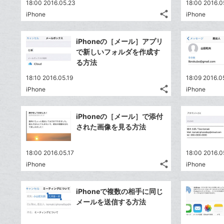
18:00 2016.05.23
18:00 2016.0
share
iPhone
iPhone
記
Twitter
事
で
Facebook
を
iPhoneの［メール］アプリ
シ
シ
で
LINE
で新しいフォルダを作成す
ェ
ェ
シ
で
る方法
は
ア
ア
ェ
送
す
て
18:10 2016.05.19
18:09 2016.0
る
ア
る
な
share
iPhone
iPhone
記
Twitter
ブ
事
で
Facebook
ッ
を
iPhoneの［メール］で添付
シ
シ
で
ク
LINE
された画像を見る方法
ェ
ェ
シ
マ
で
は
ア
ア
ェ
ー
送
す
て
18:00 2016.05.17
18:00 2016.0
る
ア
ク
る
な
share
iPhone
iPhone
記
に
Twitter
ブ
事
追
で
Facebook
ッ
を
iPhoneで複数の相手に同じ
加
シ
シ
で
ク
LINE
メールを送信する方法
ェ
ェ
シ
マ
で
は
ア
ア
ェ
ー