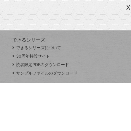
急上昇ワード
X
探
Googleスプレッドシート
iPhone
VLOOKUP
す
できるシリーズ
close
できるシリーズについて
閉
ト
じ
ッ
30周年特設サイト
る
プ
読者限定PDFのダウンロード
ペ
サンプルファイルのダウンロード
ー
ジ
連載
Excel Q&A
トイアンナ流仕
事術