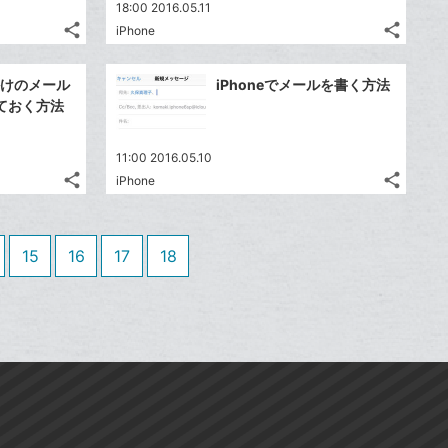
送
送
す
す
て
て
18:00 2016.05.11
る
る
ア
ア
ク
ク
る
る
な
な
share
share
iPhone
記
記
に
Twitter
に
Twitte
ブ
ブ
事
事
追
で
追
で
Facebook
Faceb
ッ
ッ
を
を
きかけのメール
iPhoneでメールを書く方法
加
シ
加
シ
シ
シ
で
で
ク
ク
LINE
LINE
ておく方法
ェ
ェ
ェ
ェ
シ
シ
マ
マ
で
で
は
は
ア
ア
ア
ア
ェ
ェ
ー
ー
送
送
す
す
て
て
11:00 2016.05.10
る
る
ア
ア
ク
ク
る
る
な
な
share
share
iPhone
記
記
に
Twitter
に
Twitte
ブ
ブ
事
事
追
で
追
で
Facebook
Faceb
ッ
ッ
を
を
加
シ
加
シ
シ
シ
で
で
ク
ク
LINE
LINE
15
16
17
18
ェ
ェ
ェ
ェ
シ
シ
マ
マ
で
で
は
は
ア
ア
ア
ア
ェ
ェ
ー
ー
送
送
す
す
て
て
る
る
ア
ア
ク
ク
る
る
な
な
に
に
ブ
ブ
追
追
ッ
ッ
加
加
ク
ク
マ
マ