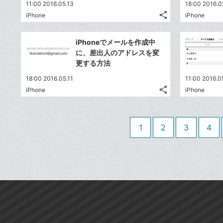
送
す
て
11:00 2016.05.13
18:00 2016.0
る
ア
ク
る
な
share
iPhone
iPhone
記
に
Twitter
ブ
事
追
で
Facebook
ッ
を
iPhoneでメールを作成中
加
シ
シ
で
ク
LINE
に、差出人のアドレスを変
ェ
ェ
シ
マ
で
更する方法
は
ア
ア
ェ
ー
送
す
て
18:00 2016.05.11
11:00 2016.0
る
ア
ク
る
な
share
iPhone
iPhone
記
に
Twitter
ブ
事
追
で
Facebook
ッ
を
加
シ
シ
で
ク
LINE
1
2
3
4
ェ
ェ
シ
マ
で
は
ア
ア
ェ
ー
送
す
て
る
ア
ク
る
な
に
ブ
追
ッ
加
ク
マ