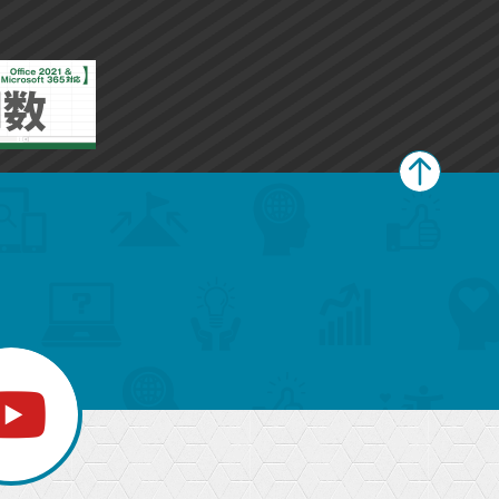
ー
ー
ク
ク
に
に
追
追
加
加
ペ
ー
ジ
上
部
へ