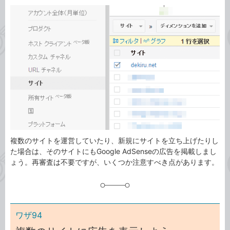
カ
事
テ
タ
ゴ
グ
リ
複数のサイトを運営していたり、新規にサイトを立ち上げたりし
た場合は、そのサイトにもGoogle AdSenseの広告を掲載しまし
ょう。再審査は不要ですが、いくつか注意すべき点があります。
ワザ94