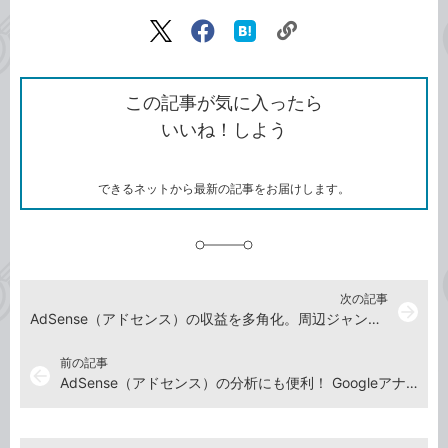
記事をシェアする
リ
X（旧
Facebook
は
ン
Twitter）
で
て
ク
で
シ
な
を
シ
ェ
ブ
この記事が気に入ったら
コ
ェ
ア
ッ
いいね！しよう
ピ
ア
ク
ー
マ
ー
ク
できるネットから最新の記事をお届けします。
に
追
加
次の記事
arrow_forward
AdSense（アドセンス）の収益を多角化。周辺ジャンルのサイトを立ち上げるときのコツ
前の記事
arrow_back
AdSense（アドセンス）の分析にも便利！ Googleアナリティクスのカスタムアナリティクスダッシュボードを導入するには