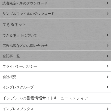
読者限定PDFのダウンロード
ート
ペ
iPhone
ー
サンプルファイルのダウンロード
VLOOKUP
ジ
できるネット
連載
できるネットについて
Excel Q&A
close
閉じ
トイアンナ流仕
広告掲載などのお問い合わせ
る
事術
全記事一覧
PowerAutomate
ではじめる業務
プライバシーポリシー
の完全自動化
会社概要
AI議事録作成術
Windows 11
インプレスグループ
Q&A
インプレスの書籍情報サイト&ニュースメディア
Teams踏み込み
活用術
インプレスブックス