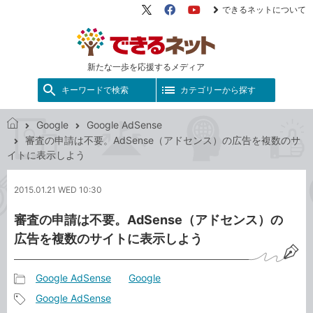
できるネットについて
X（旧
Facebook
YouTube
Twitter）
新たな一歩を応援するメディア
キーワードで検索
カテゴリーから探す
Google
Google AdSense
で
審査の申請は不要。AdSense（アドセンス）の広告を複数のサ
き
イトに表示しよう
る
ネ
2015.01.21 WED 10:30
ッ
ト
審査の申請は不要。AdSense（アドセンス）の
広告を複数のサイトに表示しよう
Google AdSense
Google
記
Google AdSense
事
記