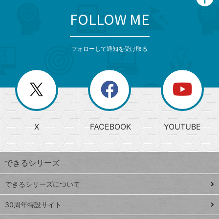
FOLLOW ME
search
format_list_bulleted
検
カ
検
カ
索
テ
メ
ゴ
索
テ
ニ
リ
フォローして通知を受け取る
ゴ
ュ
ー
ー
一
リ
を
覧
閉
を
ー
じ
閉
か
る
じ
る
search
ら
急
X
FACEBOOK
YOUTUBE
探
上
検
昇
索
す
ワ
できるシリーズ
ー
ド
できるシリーズについて
Google
ト
スプレ
ッ
30周年特設サイト
ッドシ
プ