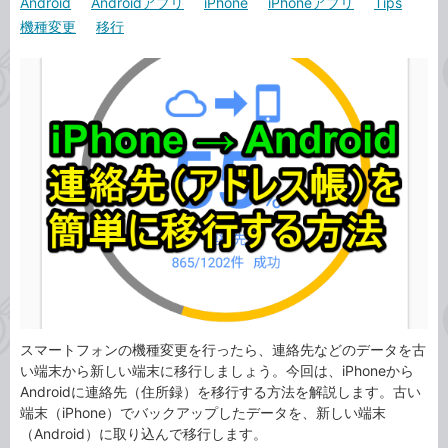
Android
Androidアプリ
iPhone
iPhoneアプリ
Tips
カ
事
機種変更
移行
テ
タ
ゴ
グ
リ
スマートフォンの機種変更を行ったら、連絡先などのデータを古
い端末から新しい端末に移行しましょう。今回は、iPhoneから
Androidに連絡先（住所録）を移行する方法を解説します。古い
端末（iPhone）でバックアップしたデータを、新しい端末
（Android）に取り込んで移行します。