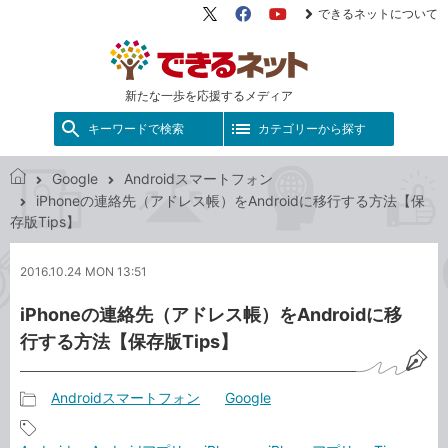
できるネットについて
X（旧
Facebook
YouTube
Twitter）
新たな一歩を応援するメディア
キーワードで検索
カテゴリーから探す
Google
Androidスマートフォン
で
iPhoneの連絡先（アドレス帳）をAndroidに移行する方法【保
き
存版Tips】
る
ネ
2016.10.24 MON 13:51
ッ
ト
iPhoneの連絡先（アドレス帳）をAndroidに移
行する方法【保存版Tips】
Androidスマートフォン
Google
記
事
記