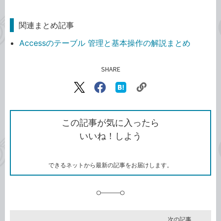
関連まとめ記事
Accessのテーブル 管理と基本操作の解説まとめ
SHARE
記事をシェアする
リ
X（旧
Facebook
は
ン
Twitter）
で
て
ク
で
シ
な
を
シ
ェ
ブ
この記事が気に入ったら
コ
ェ
ア
ッ
いいね！しよう
ピ
ア
ク
ー
マ
ー
ク
できるネットから最新の記事をお届けします。
に
追
加
次の記事