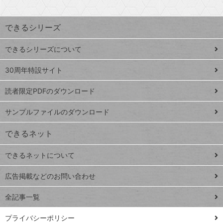
検
昇
索
す
ワ
できるシリーズ
ー
ド
できるシリーズについて
Google
ト
スプレ
ッ
30周年特設サイト
ッドシ
プ
読者限定PDFのダウンロード
ート
ペ
iPhone
ー
サンプルファイルのダウンロード
VLOOKUP
ジ
できるネット
連載
できるネットについて
Excel Q&A
close
閉じ
トイアンナ流仕
広告掲載などのお問い合わせ
る
事術
全記事一覧
PowerAutomate
ではじめる業務
プライバシーポリシー