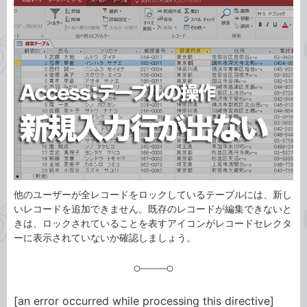
事
テ
タ
ゴ
グ
リ
他のユーザーが全レコードをロックしているテーブルには、新し
いレコードを追加できません。既存のレコードが編集できないと
きは、ロックされていることを表すアイコンがレコードセレクタ
ーに表示されていないか確認しましょう。
[an error occurred while processing this directive]