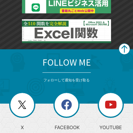
FOLLOW ME
search
format_list_bulleted
検
カ
検
カ
索
テ
メ
ゴ
索
テ
ニ
リ
フォローして通知を受け取る
ゴ
ュ
ー
ー
一
リ
を
覧
閉
を
ー
じ
閉
か
る
じ
る
search
ら
急
X
FACEBOOK
YOUTUBE
探
上