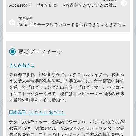
arrow_forward
Accessのテーブルでレコードを削除できないときの対処方法
前の記事
arrow_back
Accessのテーブルでレコードを保存できないときの対処方法
著者プロフィール
きたみあきこ
東京都生まれ、神奈川県在住。テクニカルライター。お茶の
水女子大学理学部化学科卒。大学在学中に、分子構造の解析
を通してプログラミングと出会う。プログラマー、パソコン
インストラクターを経て、現在はコンピューター関係の雑誌
や書籍の執筆を中心に活動中。
国本温子（くにもと あつこ）
テクニカルライター。企業内でワープロ、パソコンなどのOA
教育担当後、OfficeやVB、VBAなどのインストラクターや実
務経験を経て、フリーのITライターとして書籍の執筆を中心