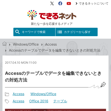
できるネットについて
X（旧
Facebook
YouTube
Twitter）
新たな一歩を応援するメディア
キーワードで検索
カテゴリーから探す
Windows/Office
Access
で
Accessのテーブルでデータを編集できないときの対処方法
き
る
2017.04.10 MON 11:00
ネ
ッ
Accessのテーブルでデータを編集できないとき
ト
の対処方法
Access
Windows/Office
記
Access
Office 2016
テーブル
事
記
カ