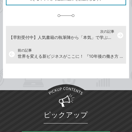
に
追
加
次の記事
arrow_forward
【早割受付中】人気書籍の執筆陣から「本気」で学ぶ、デジタルマーケティングセミナー（7/31開催）
前の記事
arrow_back
世界を変える新ビジネスがここに！ 『10年後の働き方 「こんな仕事、聞いたことない！」からイノベーションの予兆をつかむ』7月14日発売
ピックアップ