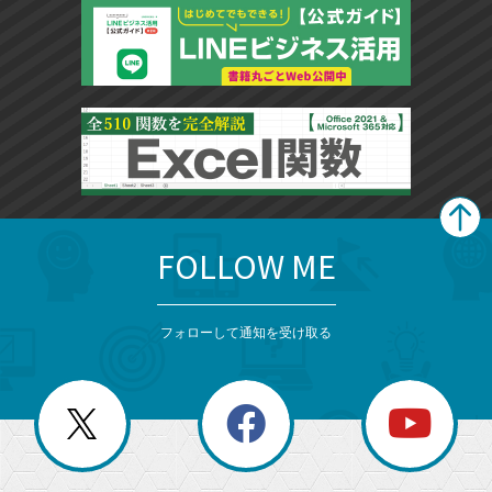
FOLLOW ME
search
format_list_bulleted
検
カ
検
カ
索
テ
メ
ゴ
索
テ
ニ
リ
フォローして通知を受け取る
ゴ
ュ
ー
ー
一
リ
を
覧
閉
を
ー
じ
閉
か
る
じ
る
search
ら