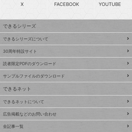
急
X
FACEBOOK
YOUTUBE
探
上
検
昇
索
す
ワ
できるシリーズ
ー
ド
できるシリーズについて
Google
ト
スプレ
ッ
30周年特設サイト
ッドシ
プ
読者限定PDFのダウンロード
ート
ペ
iPhone
ー
サンプルファイルのダウンロード
VLOOKUP
ジ
できるネット
連載
できるネットについて
Excel Q&A
close
閉じ
トイアンナ流仕
広告掲載などのお問い合わせ
る
事術
全記事一覧
PowerAutomate