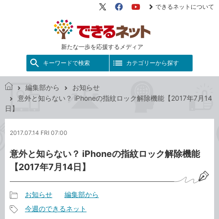
できるネットについて
X（旧
Facebook
YouTube
Twitter）
新たな一歩を応援するメディア
キーワードで検索
カテゴリーから探す
編集部から
お知らせ
で
意外と知らない？ iPhoneの指紋ロック解除機能【2017年7月14
き
日】
る
ネ
2017.07.14 FRI 07:00
ッ
ト
意外と知らない？ iPhoneの指紋ロック解除機能
【2017年7月14日】
お知らせ
編集部から
記
今週のできるネット
事
記