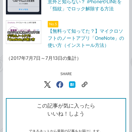
意外と知らない？ iPhoneやLINEを
「指紋」でロック解除する方法
No.5
【無料って知ってた？】マイクロソ
フトのノートアプリ「OneNote」の
使い方（インストール方法）
（2017年7月7日～7月13日の集計）
SHARE
記事をシェアする
リ
X（旧
Facebook
は
ン
Twitter）
で
て
ク
で
シ
な
を
シ
ェ
ブ
この記事が気に入ったら
コ
ェ
ア
ッ
いいね！しよう
ピ
ア
ク
ー
マ
ー
ク
できるネットから最新の記事をお届けします。