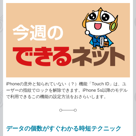
カ
事
テ
タ
ゴ
グ
リ
iPhoneの意外と知られていない（？）機能「Touch ID」は、ユ
ーザーの指紋でロックを解除できます。iPhone 5s以降のモデル
で利用できるこの機能の設定方法をおさらいします。
データの個数がすぐわかる時短テクニック