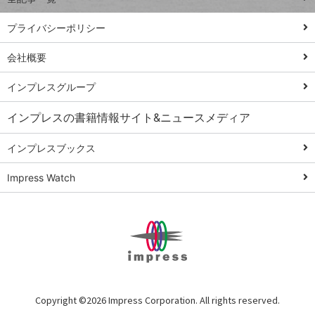
PowerAutomate
ではじめる業務
プライバシーポリシー
の完全自動化
会社概要
AI議事録作成術
Windows 11
インプレスグループ
Q&A
インプレスの書籍情報サイト&ニュースメディア
Teams踏み込み
活用術
インプレスブックス
Excel講師の仕事
Impress Watch
術
エクセル時短
パワポ時短
Windows Tips
神保町ペロリ旅
俺のメルカリ
Copyright ©
2026 Impress Corporation. All rights reserved.