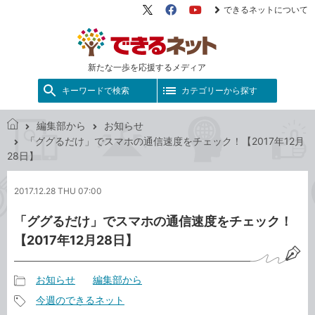
できるネットについて
X（旧
Facebook
YouTube
Twitter）
新たな一歩を応援するメディア
キーワードで検索
カテゴリーから探す
編集部から
お知らせ
で
「ググるだけ」でスマホの通信速度をチェック！【2017年12月
き
28日】
る
ネ
2017.12.28 THU 07:00
ッ
ト
「ググるだけ」でスマホの通信速度をチェック！
【2017年12月28日】
お知らせ
編集部から
記
今週のできるネット
事
記