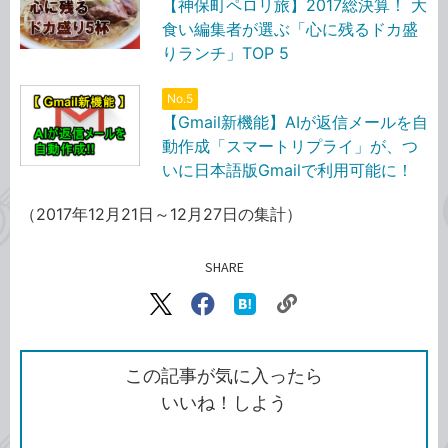
【神保町ペロリ旅】2017総決算！ 大
食い編集者が選ぶ「心に残るドカ盛
りランチ」TOP 5
No.5
【Gmail新機能】AIが返信メールを自
動作成「スマートリプライ」が、つ
いに日本語版Gmailで利用可能に！
（2017年12月21日～12月27日の集計）
SHARE
記事をシェアする
リ
X（旧
Facebook
は
ン
Twitter）
で
て
ク
で
シ
な
を
シ
ェ
ブ
この記事が気に入ったら
コ
ェ
ア
ッ
いいね！しよう
ピ
ア
ク
ー
マ
ー