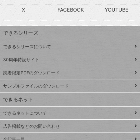
search
ら
急
X
FACEBOOK
YOUTUBE
探
上
検
昇
索
す
ワ
できるシリーズ
ー
ド
できるシリーズについて
Google
ト
スプレ
ッ
30周年特設サイト
ッドシ
プ
読者限定PDFのダウンロード
ート
ペ
iPhone
ー
サンプルファイルのダウンロード
VLOOKUP
ジ
できるネット
連載
できるネットについて
Excel Q&A
close
閉じ
トイアンナ流仕
広告掲載などのお問い合わせ
る
事術
全記事一覧