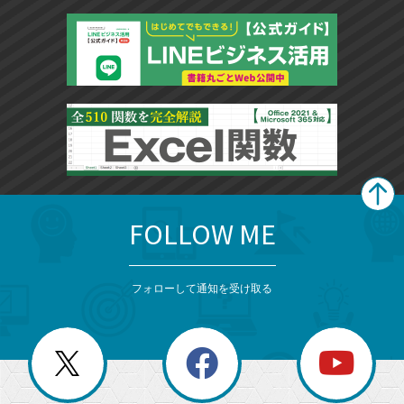
FOLLOW ME
search
format_list_bulleted
検
カ
検
カ
索
テ
メ
ゴ
索
テ
ニ
リ
フォローして通知を受け取る
ゴ
ュ
ー
ー
一
リ
を
覧
閉
を
ー
じ
閉
か
る
じ
る