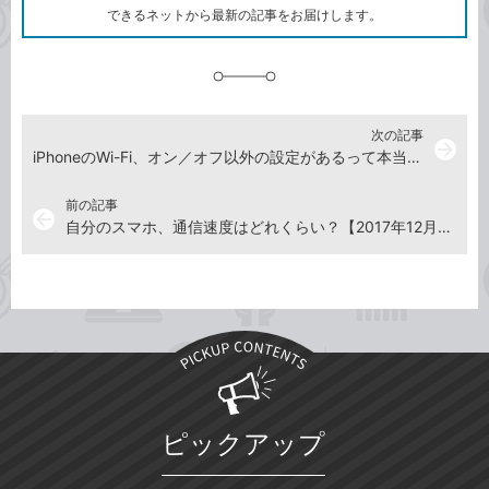
ク
できるネットから最新の記事をお届けします。
に
追
加
次の記事
arrow_forward
iPhoneのWi-Fi、オン／オフ以外の設定があるって本当？【2017年12月28日～2018年1月10日の注目記事】
前の記事
arrow_back
自分のスマホ、通信速度はどれくらい？【2017年12月21日～12月27日の注目記事】
ピックアップ