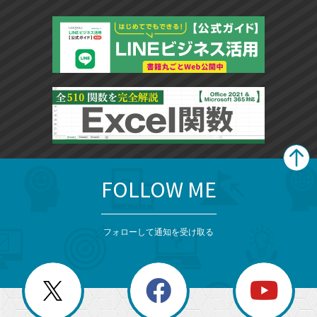
FOLLOW ME
search
format_list_bulleted
検
カ
検
カ
索
テ
メ
ゴ
索
テ
ニ
リ
フォローして通知を受け取る
ゴ
ュ
ー
ー
一
リ
を
覧
閉
を
ー
じ
閉
か
る
じ