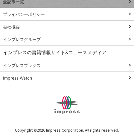
全記事一覧
PowerAutomate
ではじめる業務
プライバシーポリシー
の完全自動化
会社概要
AI議事録作成術
Windows 11
インプレスグループ
Q&A
インプレスの書籍情報サイト&ニュースメディア
Teams踏み込み
活用術
インプレスブックス
Excel講師の仕事
Impress Watch
術
エクセル時短
パワポ時短
Windows Tips
神保町ペロリ旅
俺のメルカリ
Copyright ©
2026 Impress Corporation. All rights reserved.