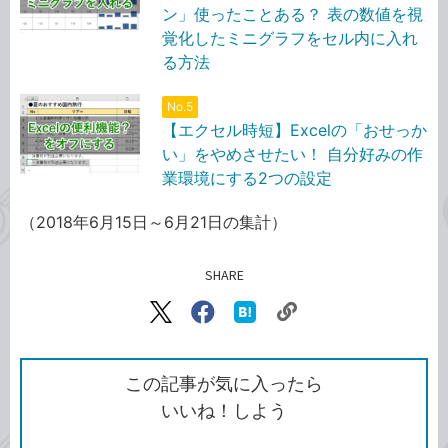
ン」使ったことある？ 表の数値を視
覚化したミニグラフをセル内に入れ
る方法
No.5
【エクセル時短】Excelの「おせっか
い」をやめさせたい！ 自分好みの作
業環境にする2つの設定
（2018年6月15日～6月21日の集計）
SHARE
記事をシェアする
リ
X（旧
Facebook
は
ン
Twitter）
で
て
ク
で
シ
な
を
シ
ェ
ブ
この記事が気に入ったら
コ
ェ
ア
ッ
いいね！しよう
ピ
ア
ク
ー
マ
ー