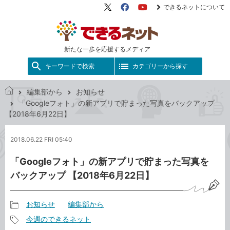
できるネットについて
X（旧
Facebook
YouTube
Twitter）
新たな一歩を応援するメディア
キーワードで検索
カテゴリーから探す
編集部から
お知らせ
で
「Googleフォト」の新アプリで貯まった写真をバックアップ
き
【2018年6月22日】
る
ネ
2018.06.22 FRI 05:40
ッ
ト
「Googleフォト」の新アプリで貯まった写真を
バックアップ 【2018年6月22日】
お知らせ
編集部から
記
今週のできるネット
事
記