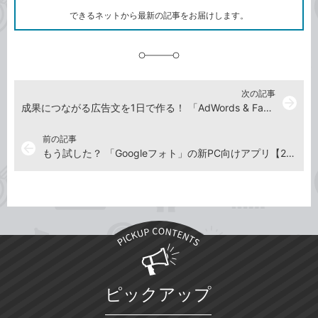
ク
できるネットから最新の記事をお届けします。
に
追
加
次の記事
arrow_forward
成果につながる広告文を1日で作る！ 「AdWords & Facebook ネット広告クリエイティブ作成講座」を7月23日に開催
前の記事
arrow_back
もう試した？ 「Googleフォト」の新PC向けアプリ【2018年6月14日～6月20日の注目記事】
ピックアップ