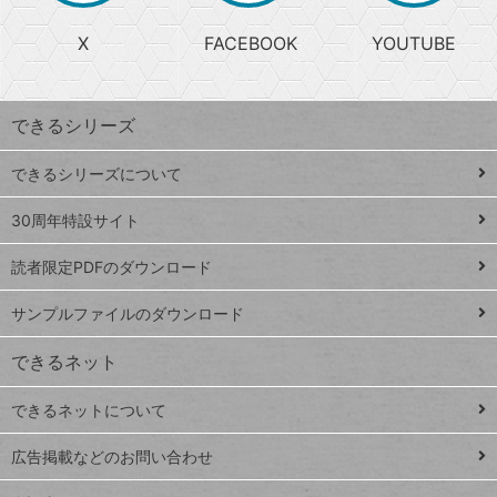
る
search
ら
急
X
FACEBOOK
YOUTUBE
探
上
検
昇
索
す
ワ
できるシリーズ
ー
ド
できるシリーズについて
Google
ト
スプレ
ッ
30周年特設サイト
ッドシ
プ
読者限定PDFのダウンロード
ート
ペ
iPhone
ー
サンプルファイルのダウンロード
VLOOKUP
ジ
できるネット
連載
できるネットについて
Excel Q&A
close
閉じ
トイアンナ流仕
広告掲載などのお問い合わせ
る
事術