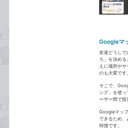
な
テ
ブ
ゴ
ッ
リ
ク
マ
ー
Googl
ク
に
友達どうしで
追
ろ」を決める
加
えに場所やサ
のも大変です
そこで、Goo
ング」を使っ
ーザー間で投
Google
できるため、
特徴です。