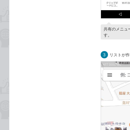
共有のメニュ
す。
3
リストが作