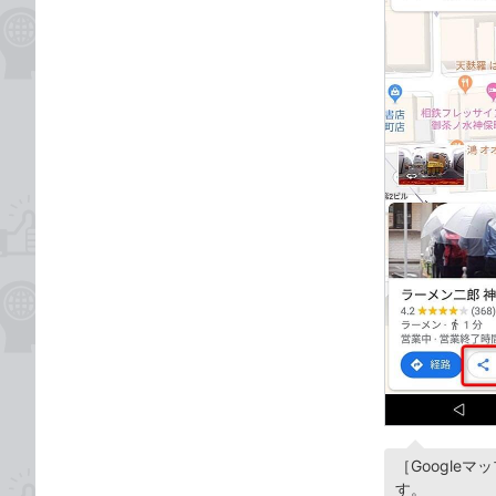
［Googl
す。