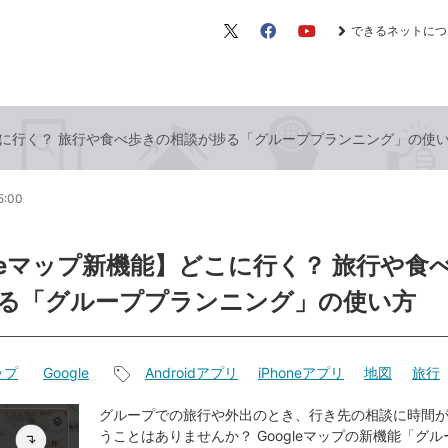
できるネットにつ
X（旧
Facebook
YouTube
Twitter）
どこに行く？ 旅行や食べ歩きの相談が捗る「グループプランニング」の使
5:00
gleマップ新機能】どこに行く？ 旅行や食
る「グループプランニング」の使い方
ップ
Google
Androidアプリ
iPhoneアプリ
地図
旅行
記
事
グループでの旅行や外出のとき、行き先の相談に時間
うことはありませんか？ Googleマップの新機能「グ
タ