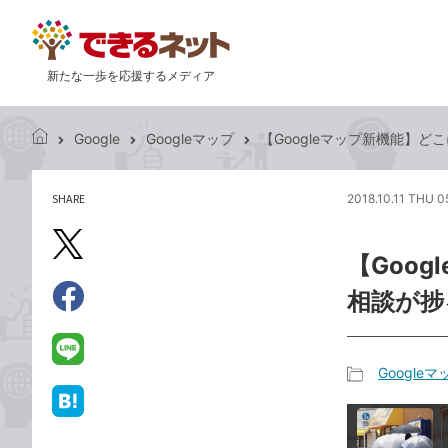
新たな一歩を応援するメディア
Google
Googleマップ
【Googleマップ新機能】
で
き
る
SHARE
2018.10.11 THU 0
記
ネ
事
ッ
を
X（旧
ト
【Goo
シ
Twitter）
ェ
相談が捗
で
ア
Facebook
す
シ
で
る
ェ
シ
LINE
Googleマ
ア
ェ
で
記
ア
送
は
事
る
て
カ