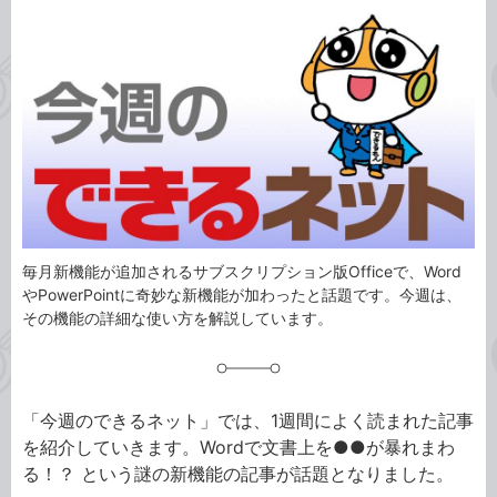
カ
事
テ
タ
ゴ
グ
リ
毎月新機能が追加されるサブスクリプション版Officeで、Word
やPowerPointに奇妙な新機能が加わったと話題です。今週は、
その機能の詳細な使い方を解説しています。
「今週のできるネット」では、1週間によく読まれた記事
を紹介していきます。Wordで文書上を●●が暴れまわ
る！？ という謎の新機能の記事が話題となりました。