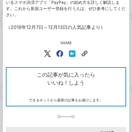
いるスマホ決済アプリ「PayPay」の始め方を詳しく解説しま
す。これから新規ユーザー登録を行う人は、ぜひ参考にしてくだ
さい。
（2018年12月7日～12月13日の人気記事より）
SHARE
記事をシェアする
リ
X（旧
Facebook
は
ン
Twitter）
で
て
ク
で
シ
な
を
シ
ェ
ブ
この記事が気に入ったら
コ
ェ
ア
ッ
いいね！しよう
ピ
ア
ク
ー
マ
ー
ク
できるネットから最新の記事をお届けします。
に
追
加