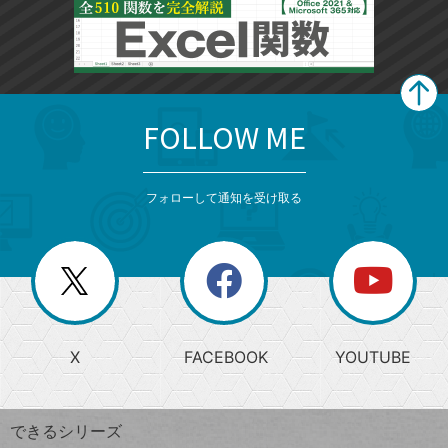
FOLLOW ME
search
format_list_bulleted
検
カ
検
カ
索
テ
メ
ゴ
索
テ
ニ
リ
フォローして通知を受け取る
ゴ
ュ
ー
ー
一
リ
を
覧
閉
を
ー
じ
閉
か
る
じ
る
search
ら
急
X
FACEBOOK
YOUTUBE
探
上
検
昇
索
す
ワ
できるシリーズ
ー