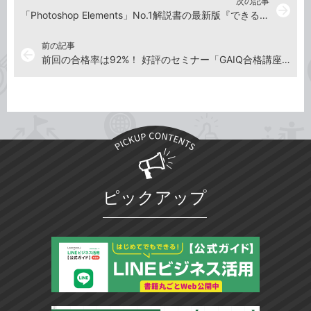
次の記事
arrow_forward
「Photoshop Elements」No.1解説書の最新版『できるPhotoshop Elements 2019 Windows & macOS対応』を12月21日に発売！ 出版を記念して第1章を無料公開
前の記事
arrow_back
前回の合格率は92%！ 好評のセミナー「GAIQ合格講座」の第2回を2019年1月23日に開催
ピックアップ