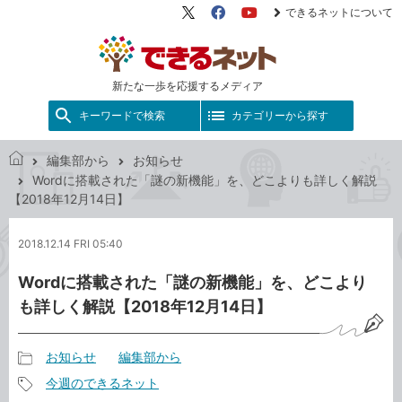
できるネットについて
X（旧
Facebook
YouTube
Twitter）
新たな一歩を応援するメディア
キーワードで検索
カテゴリーから探す
編集部から
お知らせ
で
Wordに搭載された「謎の新機能」を、どこよりも詳しく解説
き
【2018年12月14日】
る
ネ
2018.12.14 FRI 05:40
ッ
ト
Wordに搭載された「謎の新機能」を、どこより
も詳しく解説【2018年12月14日】
お知らせ
編集部から
記
今週のできるネット
事
記