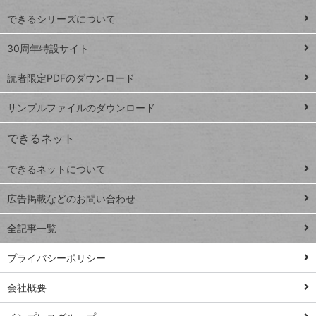
ド
できるシリーズについて
Google
ト
スプレ
ッ
30周年特設サイト
ッドシ
プ
読者限定PDFのダウンロード
ート
ペ
iPhone
ー
サンプルファイルのダウンロード
VLOOKUP
ジ
できるネット
連載
できるネットについて
Excel Q&A
close
閉じ
トイアンナ流仕
広告掲載などのお問い合わせ
る
事術
全記事一覧
PowerAutomate
ではじめる業務
プライバシーポリシー
の完全自動化
会社概要
AI議事録作成術