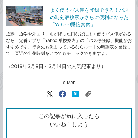
よく使うバス停を登録できる！バス
の時刻表検索がさらに便利になった
「Yahoo!乗換案内」
通勤・通学や外回り、雨が降った日などによく使うバス停がある
なら、定番アプリ「Yahoo!乗換案内」の「バス停登録」機能がお
すすめです。行き先も決まっているならルートの時刻表を登録し
て、直近の出発時刻をいつでもチェックできますよ。
（2019年3月8日～3月14日の人気記事より）
SHARE
記事をシェアする
リ
X（旧
Facebook
は
ン
Twitter）
で
て
ク
で
シ
な
を
シ
ェ
ブ
この記事が気に入ったら
コ
ェ
ア
ッ
いいね！しよう
ピ
ア
ク
ー
マ
ー