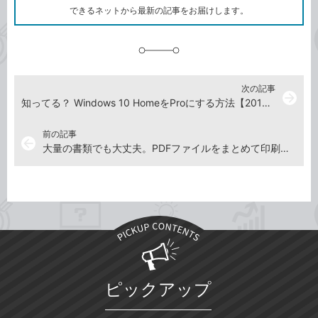
ク
できるネットから最新の記事をお届けします。
に
追
加
次の記事
arrow_forward
知ってる？ Windows 10 HomeをProにする方法【2019年3月22日】
前の記事
arrow_back
大量の書類でも大丈夫。PDFファイルをまとめて印刷するワザ【2019年3月8日】
ピックアップ