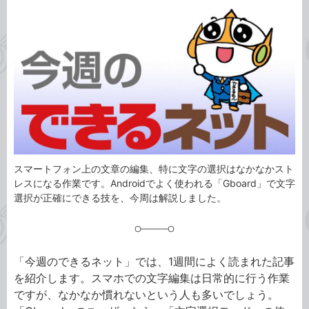
カ
事
テ
タ
ゴ
グ
リ
スマートフォン上の文章の編集、特に文字の選択はなかなかスト
レスになる作業です。Androidでよく使われる「Gboard」で文字
選択が正確にできる技を、今周は解説しました。
「今週のできるネット」では、1週間によく読まれた記事
を紹介します。スマホでの文字編集は日常的に行う作業
ですが、なかなか慣れないという人も多いでしょう。