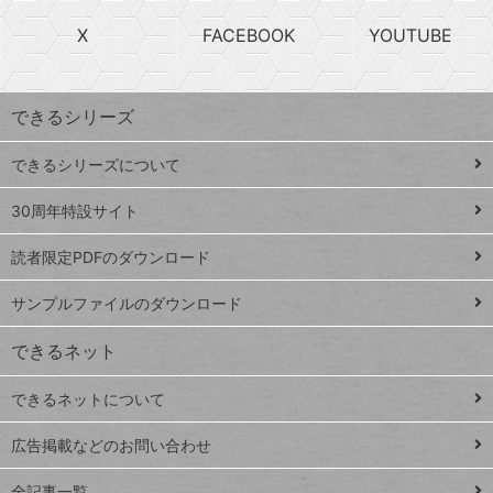
search
ら
急
X
FACEBOOK
YOUTUBE
探
上
検
昇
索
す
ワ
できるシリーズ
ー
ド
できるシリーズについて
Google
ト
スプレ
ッ
30周年特設サイト
ッドシ
プ
読者限定PDFのダウンロード
ート
ペ
iPhone
ー
サンプルファイルのダウンロード
VLOOKUP
ジ
できるネット
連載
できるネットについて
Excel Q&A
close
閉じ
トイアンナ流仕
広告掲載などのお問い合わせ
る
事術
全記事一覧