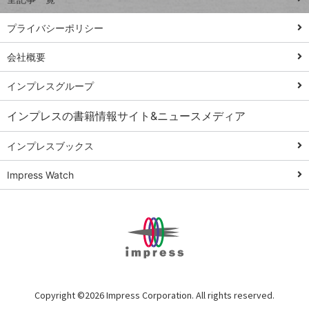
PowerAutomate
ではじめる業務
プライバシーポリシー
の完全自動化
会社概要
AI議事録作成術
Windows 11
インプレスグループ
Q&A
インプレスの書籍情報サイト&ニュースメディア
Teams踏み込み
活用術
インプレスブックス
Excel講師の仕事
Impress Watch
術
エクセル時短
パワポ時短
Windows Tips
神保町ペロリ旅
俺のメルカリ
Copyright ©
2026 Impress Corporation. All rights reserved.