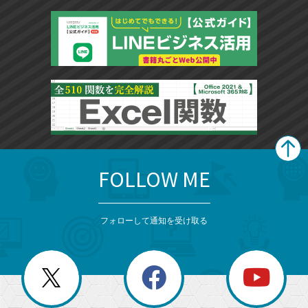
FOLLOW ME
search
format_list_bulleted
検
カ
検
カ
索
テ
メ
ゴ
索
テ
ニ
リ
フォローして通知を受け取る
ゴ
ュ
ー
ー
一
リ
を
覧
閉
を
ー
じ
閉
か
る
じ
る