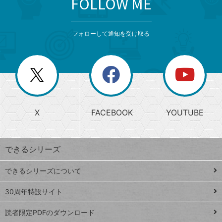
FOLLOW ME
search
format_list_bulleted
検
カ
検
カ
索
テ
メ
ゴ
索
テ
ニ
リ
フォローして通知を受け取る
ゴ
ュ
ー
ー
一
リ
を
覧
閉
を
ー
じ
閉
か
る
じ
る
search
ら
急
X
FACEBOOK
YOUTUBE
探
上
検
昇
索
す
ワ
できるシリーズ
ー
ド
できるシリーズについて
Google
ト
スプレ
ッ
30周年特設サイト
ッドシ
プ
読者限定PDFのダウンロード
ート
ペ