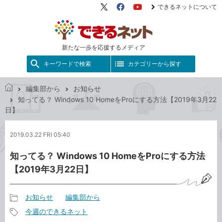
できるネットについて
X（旧
Facebook
YouTube
Twitter）
新たな一歩を応援するメディア
キーワードで検索
カテゴリーから探す
編集部から
お知らせ
で
知ってる？ Windows 10 HomeをProにする方法【2019年3月22
き
日】
る
ネ
2019.03.22 FRI 05:40
ッ
ト
知ってる？ Windows 10 HomeをProにする方法
【2019年3月22日】
お知らせ
編集部から
記
今週のできるネット
事
記