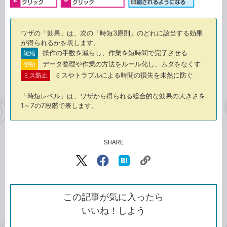
ワザの「効果」は、次の「時短3原則」のどれに該当する効果
が得られるかを表します。
操作の手数を減らし、作業を短時間で完了させる
短縮
データ整理や作業の方法をルール化し、ムダをなくす
整頓
ミスやトラブルによる時間の損失を未然に防ぐ
ミス防止
「時短レベル」は、ワザから得られる総合的な効果の大きさを
1～7の7段階で表します。
SHARE
記事をシェアする
リ
X（旧
Facebook
は
ン
Twitter）
で
て
ク
で
シ
な
を
シ
ェ
ブ
この記事が気に入ったら
コ
ェ
ア
ッ
いいね！しよう
ピ
ア
ク
ー
マ