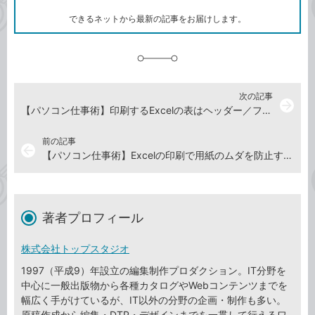
ー
ク
できるネットから最新の記事をお届けします。
に
追
加
次の記事
arrow_forward
【パソコン仕事術】印刷するExcelの表はヘッダー／フッターで整理しやすく
前の記事
arrow_back
【パソコン仕事術】Excelの印刷で用紙のムダを防止するには
著者プロフィール
株式会社トップスタジオ
1997（平成9）年設立の編集制作プロダクション。IT分野を
中心に一般出版物から各種カタログやWebコンテンツまでを
幅広く手がけているが、IT以外の分野の企画・制作も多い。
原稿作成から編集・DTP・デザインまでを一貫して行えるワ