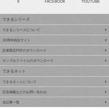
X
FACEBOOK
YOUTUBE
探
上
検
昇
索
す
ワ
できるシリーズ
ー
ド
できるシリーズについて
Google
ト
スプレ
ッ
30周年特設サイト
ッドシ
プ
読者限定PDFのダウンロード
ート
ペ
iPhone
ー
サンプルファイルのダウンロード
VLOOKUP
ジ
できるネット
連載
できるネットについて
Excel Q&A
close
閉じ
トイアンナ流仕
広告掲載などのお問い合わせ
る
事術
全記事一覧
PowerAutomate