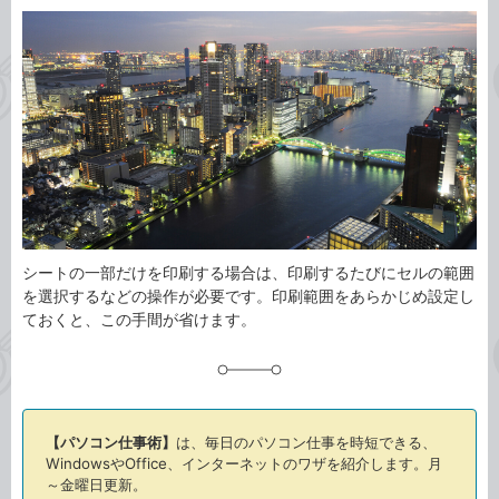
カ
事
テ
タ
ゴ
グ
リ
シートの一部だけを印刷する場合は、印刷するたびにセルの範囲
を選択するなどの操作が必要です。印刷範囲をあらかじめ設定し
ておくと、この手間が省けます。
【パソコン仕事術】
は、毎日のパソコン仕事を時短できる、
WindowsやOffice、インターネットのワザを紹介します。月
～金曜日更新。