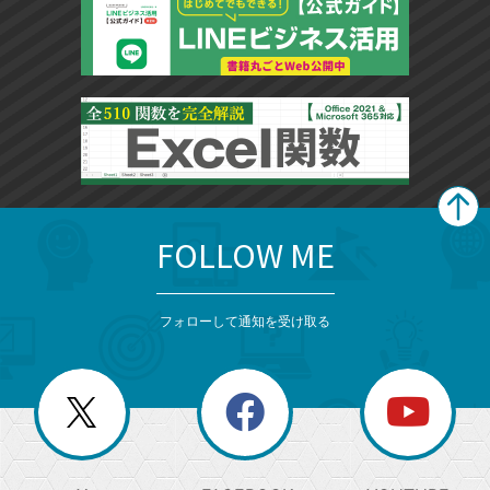
FOLLOW ME
search
format_list_bulleted
検
カ
検
カ
索
テ
メ
ゴ
索
テ
ニ
リ
フォローして通知を受け取る
ゴ
ュ
ー
ー
一
リ
を
覧
閉
を
ー
じ
閉
か
る
じ
る
search
ら
急