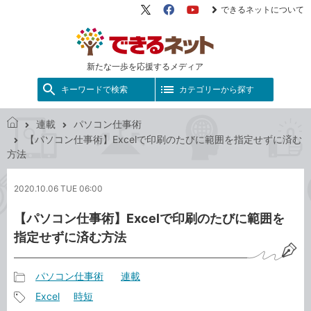
できるネットについて
X（旧
Facebook
YouTube
Twitter）
新たな一歩を応援するメディア
キーワードで検索
カテゴリーから探す
連載
パソコン仕事術
で
【パソコン仕事術】Excelで印刷のたびに範囲を指定せずに済む
き
方法
る
ネ
2020.10.06 TUE 06:00
ッ
ト
【パソコン仕事術】Excelで印刷のたびに範囲を
指定せずに済む方法
パソコン仕事術
連載
記
Excel
時短
事
記