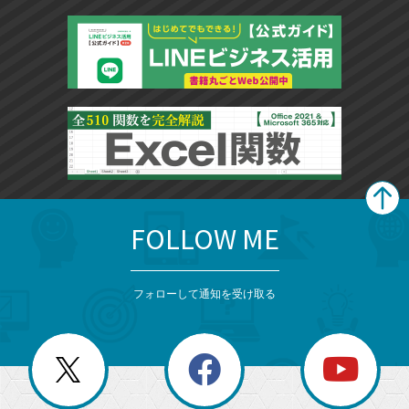
FOLLOW ME
search
format_list_bulleted
検
カ
検
カ
索
テ
メ
ゴ
索
テ
ニ
リ
フォローして通知を受け取る
ゴ
ュ
ー
ー
一
リ
を
覧
閉
を
ー
じ
閉
か
る
じ