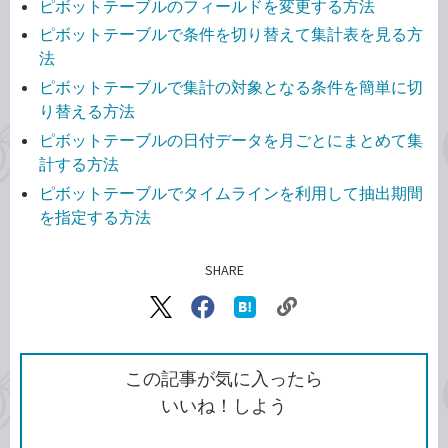
ピボットテーブルのフィールドを変更する方法
ピボットテーブルで条件を切り替えて集計表を見る方
法
ピボットテーブルで集計の対象となる条件を簡単に切
り替える方法
ピボットテーブルの日付データを月ごとにまとめて集
計する方法
ピボットテーブルでタイムラインを利用して抽出期間
を指定する方法
SHARE
記事をシェアする
リ
X（旧
Facebook
は
ン
Twitter）
で
て
ク
で
シ
な
を
シ
ェ
ブ
この記事が気に入ったら
コ
ェ
ア
ッ
いいね！しよう
ピ
ア
ク
ー
マ
ー