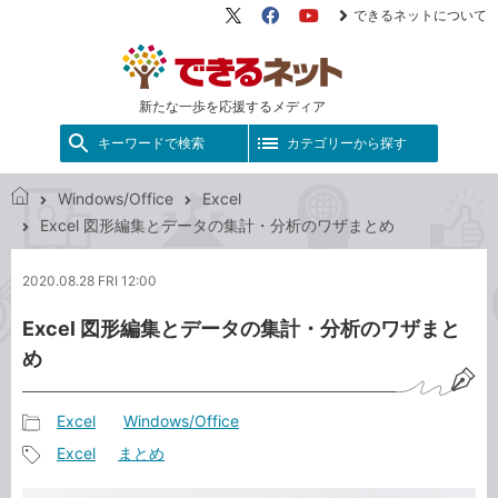
できるネットについて
X（旧
Facebook
YouTube
Twitter）
新たな一歩を応援するメディア
キーワードで検索
カテゴリーから探す
Windows/Office
Excel
で
Excel 図形編集とデータの集計・分析のワザまとめ
き
る
2020.08.28 FRI 12:00
ネ
ッ
Excel 図形編集とデータの集計・分析のワザまと
ト
め
Excel
Windows/Office
記
Excel
まとめ
事
記
カ