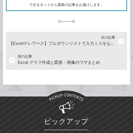
ク
できるネットから最新の記事をお届けします。
に
追
加
次の記事
arrow_forward
【Excelテレワーク】プルダウンリストで入力ミスをなくす！ 説明不要のExcelテクニック①
前の記事
arrow_back
Excel グラフ作成と図形・画像のワザまとめ
ピックアップ