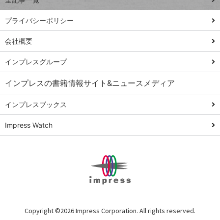
PowerAutomate
ではじめる業務
プライバシーポリシー
の完全自動化
会社概要
AI議事録作成術
Windows 11
インプレスグループ
Q&A
インプレスの書籍情報サイト&ニュースメディア
Teams踏み込み
活用術
インプレスブックス
Excel講師の仕事
Impress Watch
術
エクセル時短
パワポ時短
Windows Tips
神保町ペロリ旅
俺のメルカリ
Copyright ©
2026 Impress Corporation. All rights reserved.