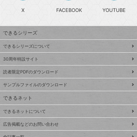
る
search
ら
急
X
FACEBOOK
YOUTUBE
探
上
検
昇
索
す
ワ
できるシリーズ
ー
ド
できるシリーズについて
Google
ト
スプレ
ッ
30周年特設サイト
ッドシ
プ
読者限定PDFのダウンロード
ート
ペ
iPhone
ー
サンプルファイルのダウンロード
VLOOKUP
ジ
できるネット
連載
できるネットについて
Excel Q&A
close
閉じ
トイアンナ流仕
広告掲載などのお問い合わせ
る
事術
全記事一覧