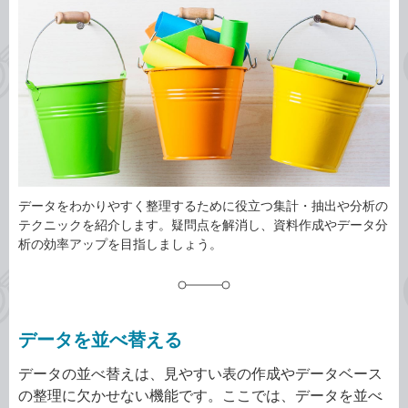
事
テ
タ
ゴ
グ
リ
データをわかりやすく整理するために役立つ集計・抽出や分析の
テクニックを紹介します。疑問点を解消し、資料作成やデータ分
析の効率アップを目指しましょう。
データを並べ替える
データの並べ替えは、見やすい表の作成やデータベース
の整理に欠かせない機能です。ここでは、データを並べ