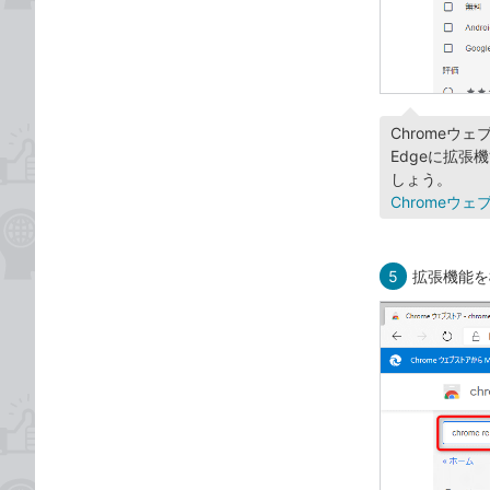
Chromeウ
Edgeに拡
しょう。
Chromeウェ
5
拡張機能を