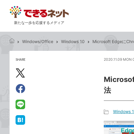
新たな一歩を応援するメディア
Windows/Office
Windows 10
Microsoft Edg
で
き
る
SHARE
2020.11.09 MON 
記
ネ
事
ッ
を
X（旧
ト
Micro
シ
Twitter）
ェ
法
で
ア
Facebook
す
シ
で
る
ェ
シ
LINE
Windows 
ア
ェ
で
記
ア
送
は
事
る
て
カ