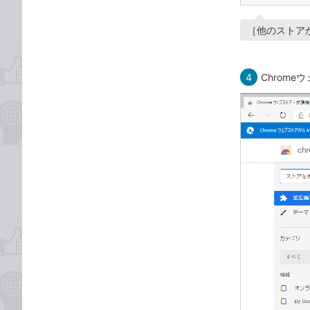
［他のストア
4
Chrom