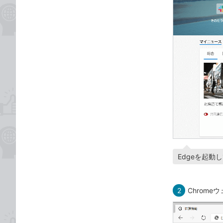
Edgeを起
2
Chrom