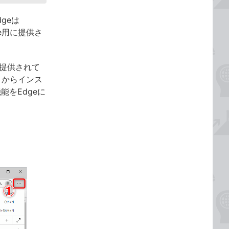
dgeは
e用に提供さ
に提供されて
」からインス
機能をEdgeに