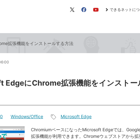
できるネットにつ
X（旧
Facebook
YouTube
Twitter）
eにChrome拡張機能をインストールする方法
06:00
soft EdgeにChrome拡張機能をインスト
10
Windows/Office
Microsoft Edge
記
事
ChromiumベースになったMicrosoft Edgeでは、Googl
拡張機能が利用できます。Chromeウェブストアから
タ