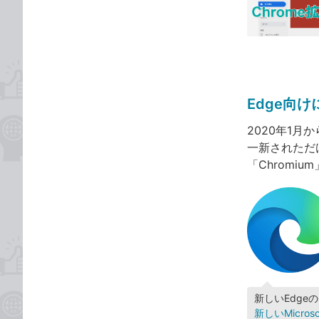
な
テ
ブ
ゴ
ッ
リ
ク
マ
ー
Edge向
ク
に
2020年1月
追
一新されただ
加
「Chromi
新しいEdg
新しいMicro