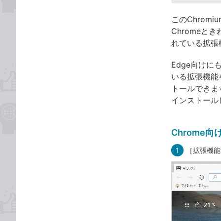
このChromi
Chromeと
れている拡張機
Edge向け
いる拡張機能を
トールできます。
インストール
Chrome
1
［拡張機能