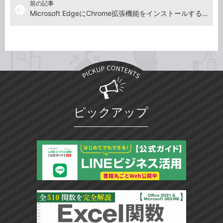
前の記事
arrow_back
Microsoft EdgeにChrome拡張機能をインストールする方法
ピックアップ