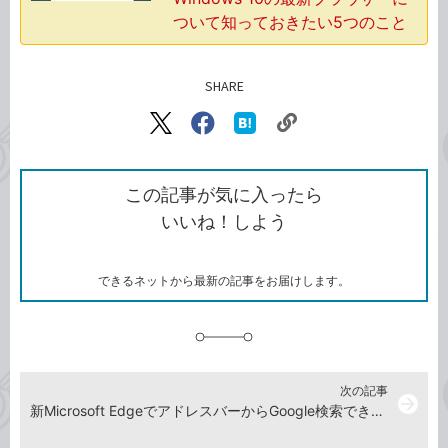
ついて知っておきたい5つのこと
SHARE
記事をシェアする
リ
X（旧
Facebook
は
ン
Twitter）
で
て
ク
で
シ
な
を
シ
ェ
ブ
この記事が気に入ったら
コ
ェ
ア
ッ
いいね！しよう
ピ
ア
ク
ー
マ
ー
ク
できるネットから最新の記事をお届けします。
に
追
加
次の記事
arrow_forward
新Microsoft EdgeでアドレスバーからGoogle検索できるようにする方法