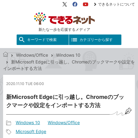
できるネットについて
X（旧
Facebook
YouTube
Twitter）
新たな一歩を応援するメディア
キーワードで検索
カテゴリーから探す
Windows/Office
Windows 10
で
新Microsoft Edgeに引っ越し。Chromeのブックマークや設定を
き
インポートする方法
る
ネ
2020.11.10 TUE 06:00
ッ
ト
新Microsoft Edgeに引っ越し。Chromeのブッ
クマークや設定をインポートする方法
Windows 10
Windows/Office
記
Microsoft Edge
事
記