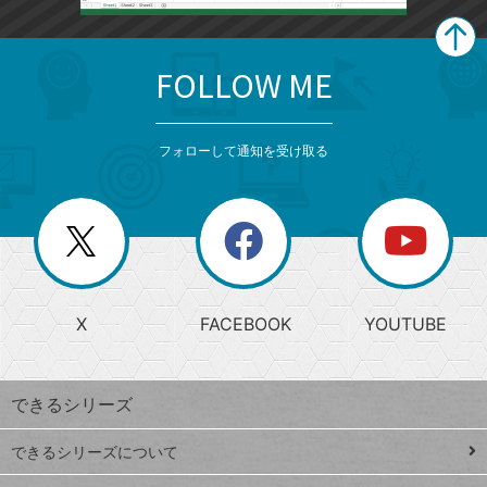
FOLLOW ME
search
format_list_bulleted
検
カ
検
カ
索
テ
メ
ゴ
索
テ
ニ
リ
フォローして通知を受け取る
ゴ
ュ
ー
ー
一
リ
を
覧
閉
を
ー
じ
閉
か
る
じ
る
search
ら
急
X
FACEBOOK
YOUTUBE
探
上
検
昇
索
す
ワ
できるシリーズ
ー
ド
できるシリーズについて
Google
ト