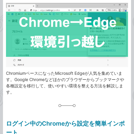
カ
事
テ
タ
ゴ
グ
リ
ChromiumベースになったMicrosoft Edgeが人気を集めていま
す。Google Chromeなどほかのブラウザーからブックマークや
各種設定を移行して、使いやすい環境を整える方法を解説しま
す。
ログイン中のChromeから設定を簡単インポ
ート