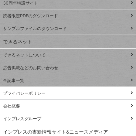
スプレ
ッ
30周年特設サイト
ッドシ
プ
読者限定PDFのダウンロード
ート
ペ
iPhone
ー
サンプルファイルのダウンロード
VLOOKUP
ジ
できるネット
連載
できるネットについて
Excel Q&A
close
閉じ
トイアンナ流仕
広告掲載などのお問い合わせ
る
事術
全記事一覧
PowerAutomate
ではじめる業務
プライバシーポリシー
の完全自動化
会社概要
AI議事録作成術
Windows 11
インプレスグループ
Q&A
インプレスの書籍情報サイト&ニュースメディア
Teams踏み込み