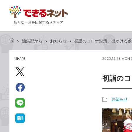
新たな一歩を応援するメディア
編集部から
お知らせ
初詣のコロナ対策。出かける前
で
き
る
SHARE
2020.12.28 MON 
記
ネ
事
ッ
を
X（旧
ト
初詣のコ
シ
Twitter）
ェ
で
ア
Facebook
す
シ
で
お知らせ
る
ェ
記
シ
LINE
ア
事
ェ
で
カ
ア
送
は
テ
る
て