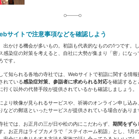
ebサイトで注意事項などを確認しよう
、出かける機会が多いもの。初詣も代表的なものの1つです。
ス感染症の対策を考えると、自社に大勢が集まり「密」になっ
ろです。
して知られる各地の寺社では、Webサイトで初詣に関する情報
されている
感染症対策、参詣者に求められる対応
を確認すると
に行く以外の代替手段が提供されているかも確認しましょう。
により映像が見られるサービスや、祈祷のオンライン申し込み
りなどの郵送といったサービスが提供されている場合がありま
寺社では、お正月の三が日や松の内にこだわらず、
期間をずら
す。お正月はライブカメラで「ステイホーム初詣」とし、1月
、安全にお参りをする方法を家族で話し合ってみるといいでし