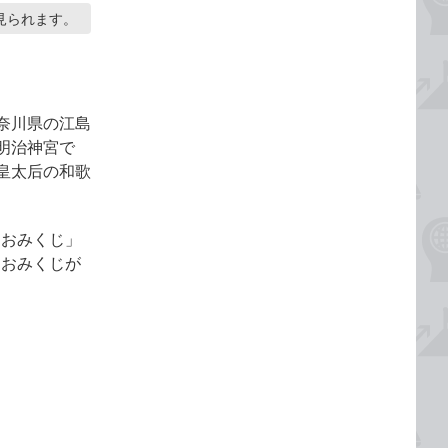
見られます。
奈川県の江島
明治神宮で
皇太后の和歌
ドおみくじ」
ドおみくじが