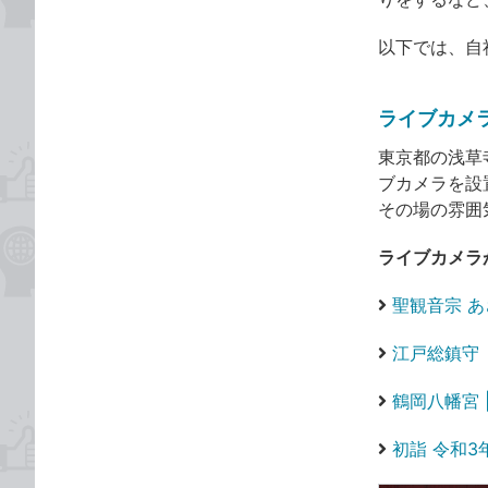
以下では、自
ライブカメ
東京都の浅草
ブカメラを設
その場の雰囲
ライブカメラ
聖観音宗 あ
江戸総鎮守
鶴岡八幡宮 |
初詣 令和3