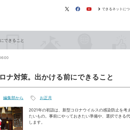
できるネットにつ
X（旧
Facebook
YouTube
Twitter）
にできること
06:00
ロナ対策。出かける前にできること
編集部から
お正月
記
事
2021年の初詣は、新型コロナウイルスの感染防止を考
たいもの。事前にやっておきたい準備や、選択できる
タ
します。
グ