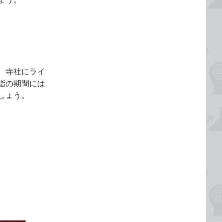
、寺社にライ
詣の期間には
しょう。