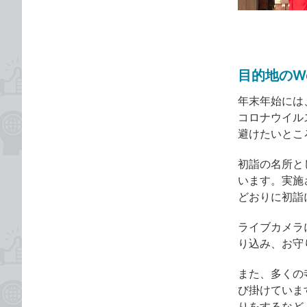
ゴ
な
リ
ブ
ッ
ク
目的地のW
マ
ー
年末年始には
ク
コロナウイル
に
避けたいとこ
追
加
初詣の名所と
います。実施
どおりに初詣
ライブカメラ
り込み、お守
また、多くの
び掛けていま
りをするなど