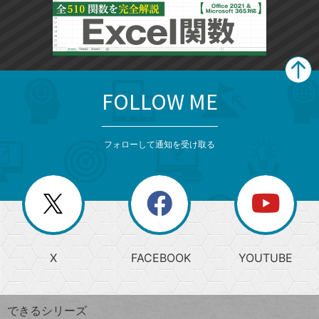
FOLLOW ME
search
format_list_bulleted
検
カ
検
カ
索
テ
メ
ゴ
索
テ
ニ
リ
フォローして通知を受け取る
ゴ
ュ
ー
ー
一
リ
を
覧
閉
を
ー
じ
閉
か
る
じ
る
search
ら
急
X
FACEBOOK
YOUTUBE
探
上
検
昇
索
す
ワ
できるシリーズ
ー