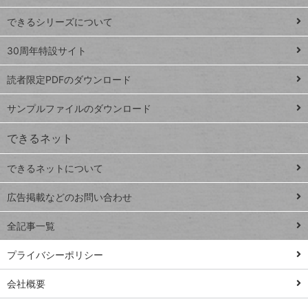
ド
できるシリーズについて
Google
ト
スプレ
ッ
30周年特設サイト
ッドシ
プ
読者限定PDFのダウンロード
ート
ペ
iPhone
ー
サンプルファイルのダウンロード
VLOOKUP
ジ
できるネット
連載
できるネットについて
Excel Q&A
close
閉じ
トイアンナ流仕
広告掲載などのお問い合わせ
る
事術
全記事一覧
PowerAutomate
ではじめる業務
プライバシーポリシー
の完全自動化
会社概要
AI議事録作成術