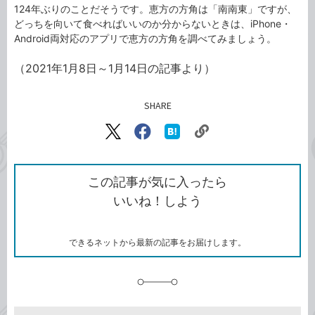
124年ぶりのことだそうです。恵方の方角は「南南東」ですが、
どっちを向いて食べればいいのか分からないときは、iPhone・
Android両対応のアプリで恵方の方角を調べてみましょう。
（2021年1月8日～1月14日の記事より）
SHARE
記事をシェアする
リ
X（旧
Facebook
は
ン
Twitter）
で
て
ク
で
シ
な
を
シ
ェ
ブ
この記事が気に入ったら
コ
ェ
ア
ッ
いいね！しよう
ピ
ア
ク
ー
マ
ー
ク
できるネットから最新の記事をお届けします。
に
追
加