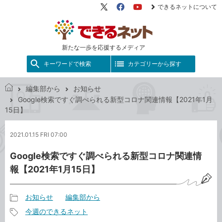
できるネットについて
X（旧
Facebook
YouTube
Twitter）
新たな一歩を応援するメディア
キーワードで検索
カテゴリーから探す
編集部から
お知らせ
で
Google検索ですぐ調べられる新型コロナ関連情報【2021年1月
き
15日】
る
ネ
2021.01.15 FRI 07:00
ッ
ト
Google検索ですぐ調べられる新型コロナ関連情
報【2021年1月15日】
お知らせ
編集部から
記
今週のできるネット
事
記