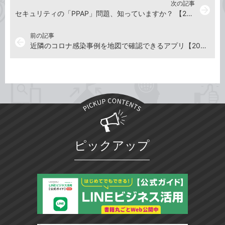
次の記事
arrow_forward
セキュリティの「PPAP」問題、知っていますか？ 【2021年1月29日】
前の記事
arrow_back
近隣のコロナ感染事例を地図で確認できるアプリ【2021年1月8日】
ピックアップ