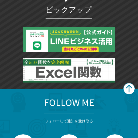
ピックアップ
FOLLOW ME
search
format_list_bulleted
検
カ
検
カ
索
テ
メ
ゴ
索
テ
ニ
リ
フォローして通知を受け取る
ゴ
ュ
ー
ー
一
リ