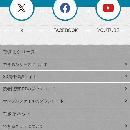
を
覧
閉
を
ー
じ
閉
か
る
じ
る
search
ら
急
X
FACEBOOK
YOUTUBE
探
上
検
昇
索
す
ワ
できるシリーズ
ー
ド
できるシリーズについて
Google
ト
スプレ
ッ
30周年特設サイト
ッドシ
プ
読者限定PDFのダウンロード
ート
ペ
iPhone
ー
サンプルファイルのダウンロード
VLOOKUP
ジ
できるネット
連載
できるネットについて
Excel Q&A