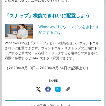
と組み合わせて、上手に使い分けましょう。
「スナップ」機能できれいに配置しよう
Windows 11でウィンドウをきれいに
配置するには
Windows 11では「スナップ」という機能を使い、ウィンドウを
きれいに配置できます。ウィンドウをデスクトップの上端にドラ
ッグすると最大化、左右端にドラッグすると縦半分の大きさに、
四隅に移動すると1/4の大きさに変更できます。
（2023年8月18日～2023年8月24日の記事より）
SHARE
記事をシェアする
リ
X（旧
Facebook
は
ン
Twitter）
で
て
ク
で
シ
な
を
シ
ェ
ブ