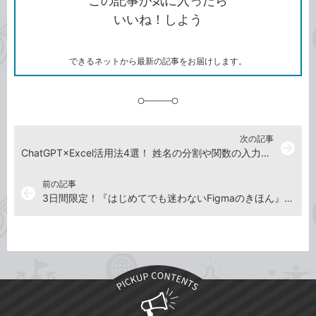
この記事が気に入ったら
コ
ェ
ア
ッ
いいね！しよう
ピ
ア
ク
ー
マ
ー
ク
できるネットから最新の記事をお届けします。
に
追
加
次の記事
arrow_forward
ChatGPT×Excel活用法4選！ 姓名の分割や関数の入力を手伝ってもらおう【2023年9月1日】
前の記事
arrow_back
3日間限定！『はじめてでも迷わないFigmaのきほん』全文無料公開実施中【2023年8月18日】