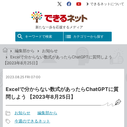
できるネットについて
X（旧
Facebook
YouTube
Twitter）
新たな一歩を応援するメディア
キーワードで検索
カテゴリーから探す
編集部から
お知らせ
で
Excelで分からない数式があったらChatGPTに質問しよう
き
【2023年8月25日】
る
ネ
2023.08.25 FRI 07:00
ッ
ト
Excelで分からない数式があったらChatGPTに質
問しよう 【2023年8月25日】
お知らせ
編集部から
記
今週のできるネット
事
記