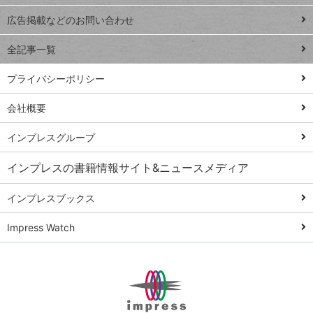
close
閉じ
トイアンナ流仕
広告掲載などのお問い合わせ
る
事術
全記事一覧
PowerAutomate
ではじめる業務
プライバシーポリシー
の完全自動化
会社概要
AI議事録作成術
Windows 11
インプレスグループ
Q&A
インプレスの書籍情報サイト&ニュースメディア
Teams踏み込み
活用術
インプレスブックス
Excel講師の仕事
Impress Watch
術
エクセル時短
パワポ時短
Windows Tips