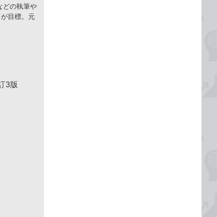
などの執筆や
とが目標。元
訂3版