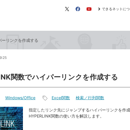
できるネットにつ
X（旧
Facebook
YouTube
Twitter）
ハイパーリンクを作成する
9:25
RLINK関数でハイパーリンクを作成する
Windows/Office
Excel関数
検索／行列関数
記
事
指定したリンク先にジャンプするハイパーリンクを作
HYPERLINK関数の使い方を解説します。
タ
グ