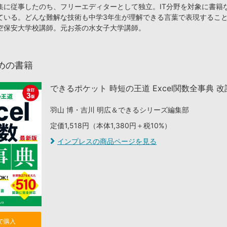
集に従事したのち、フリーエディターとして独立。IT分野を対象に書籍
ている。どんな難解な技術も中学3年生が理解できる言葉で表現するこ
空保安大学校講師。元お茶の水女子大学講師。
めの書籍
できるポケット 時短の王道 Excel関数全事典 改
羽山 博・吉川 明広＆できるシリーズ編集部
定価1,518円（本体1,380円＋税10%）
インプレスの商品ページを見る
nで購入