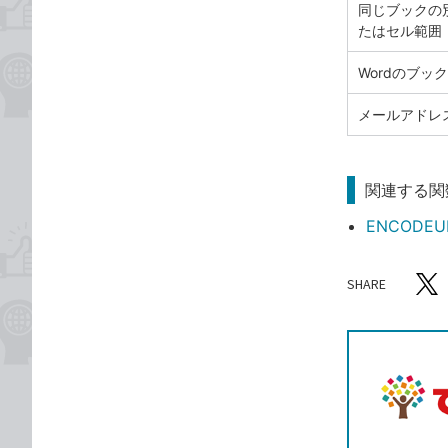
同じブックの
たはセル範囲
Wordのブッ
メールアドレ
関連する関
ENCODE
SHARE
記事をシ
T