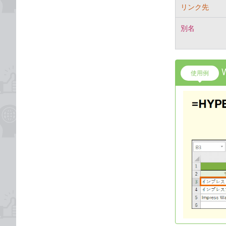
リンク先
別名
使用例