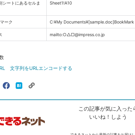
別シートにあるセルま
Sheet1!A10
クマーク
C:¥My Documents¥[sample.doc]BookMark
ス
mailto:○△□@impress.co.jp
数
URL 文字列をURLエンコードする
リ
X（旧
Facebook
は
ェアする
ン
witter）
で
て
ク
で
シ
な
を
シ
ェ
ブ
この記事が気に入った
コ
ェ
ア
ッ
ピ
ア
ク
いいね！しよう
ー
マ
ー
ク
できるネットから最新の記事をお届け