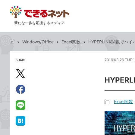
新たな一歩を応援するメディア
Windows/Office
Excel関数
HYPERLINK関数で
で
き
る
SHARE
2019.03.26 TUE 1
記
ネ
事
ッ
を
X（旧
ト
HYPE
シ
Twitter）
ェ
で
ア
Facebook
す
シ
で
Excel関数
る
ェ
記
シ
LINE
ア
事
ェ
で
カ
ア
送
は
テ
る
て