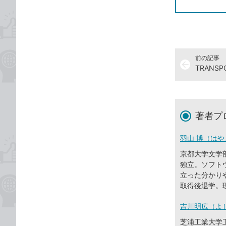
前の記事
arrow_back
TRAN
著者プ
羽山 博（はや
京都大学文学
独立。ソフト
立った分かり
取得後退学。
吉川明広（よ
芝浦工業大学