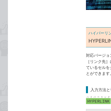
ゴ
な
リ
ブ
ッ
ク
マ
ー
ハイパーリ
ク
HYPER
に
追
対応バージョ
加
［リンク先］
ているセルを
とができます
入力方法と
ハイパーリンク
HYPERLINK