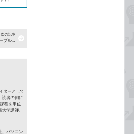
次の記事
arrow_forward
トテーブルからデータを取り出す
ライターとして
。読者の側に
士課程を単位
橋大学講師。
社。パソコン