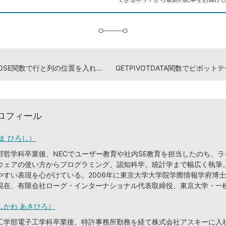
に
追
加
SPOSE関数で行と列の位置を入れ替える
GETPIVOTDATA関数でピボッ
ロフィール
ま ひろし）
部哲学科卒業後、NECでユーザー教育や社内SE教育を担当したのち、
ウェアの使い方からプログラミング、認知科学、統計学まで幅広く執筆
やすい表現を心がけている。2006年に東京大学大学院学際情報学府博
現在、有限会社ローグ・インターナショナル代表取締役、東京大学・一
しかわ あきひろ）
工学部電子工学科卒業後、特許事務所勤務を経て株式会社アスキーに入