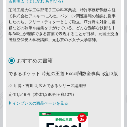
吉川明広（よしかわ あきひろ）
芝浦工業大学工学部電子工学科卒業後、特許事務所勤務を経
て株式会社アスキーに入社。パソコン関連書籍の編集に従事
したのち、フリーエディターとして独立。IT分野を対象に書
籍などの執筆や編集を手がけている。どんな難解な技術も中
学3年生が理解できる言葉で表現することが目標。元国土交通
省航空保安大学校講師。元お茶の水女子大学講師。
おすすめの書籍
できるポケット 時短の王道 Excel関数全事典 改訂3版
羽山 博・吉川 明広＆できるシリーズ編集部
定価1,518円（本体1,380円＋税10%）
インプレスの商品ページを見る