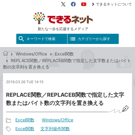
できるネットについて
X（旧
Facebook
YouTube
Twitter）
新たな一歩を応援するメディア
キーワードで検索
カテゴリーから探す
Windows/Office
Excel関数
で
REPLACE関数／REPLACEB関数で指定した文字数またはバイト
き
数の文字列を置き換える
る
ネ
2019.03.26 TUE 14:15
ッ
ト
REPLACE関数／REPLACEB関数で指定した文字
数またはバイト数の文字列を置き換える
Excel関数
Windows/Office
記
Excel関数
文字列操作関数
事
記