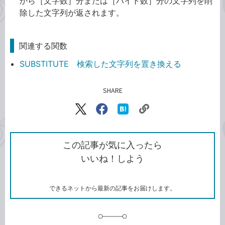
から［文字数］分または［バイト数］分の文字列を削
除した文字列が返されます。
関連する関数
SUBSTITUTE 検索した文字列を置き換える
SHARE
記事をシェアする
リ
X（旧
Facebook
は
ン
Twitter）
で
て
ク
で
シ
な
を
シ
ェ
ブ
この記事が気に入ったら
コ
ェ
ア
ッ
いいね！しよう
ピ
ア
ク
ー
マ
ー
ク
できるネットから最新の記事をお届けします。
に
追
加