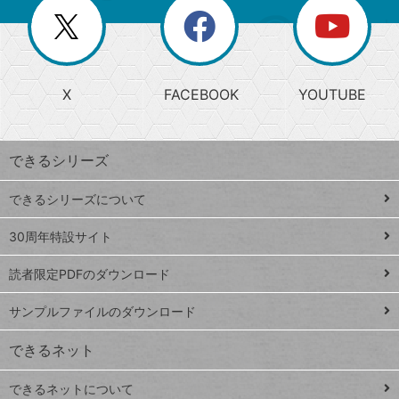
を
覧
閉
を
ー
じ
閉
か
る
じ
る
search
ら
急
X
FACEBOOK
YOUTUBE
探
上
検
昇
索
す
ワ
できるシリーズ
ー
ド
できるシリーズについて
Google
ト
スプレ
ッ
30周年特設サイト
ッドシ
プ
読者限定PDFのダウンロード
ート
ペ
iPhone
ー
サンプルファイルのダウンロード
VLOOKUP
ジ
できるネット
連載
できるネットについて
Excel Q&A