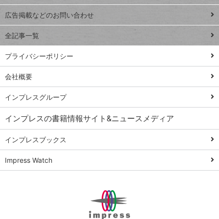
close
閉じ
トイアンナ流仕
広告掲載などのお問い合わせ
る
事術
全記事一覧
PowerAutomate
ではじめる業務
プライバシーポリシー
の完全自動化
会社概要
AI議事録作成術
Windows 11
インプレスグループ
Q&A
インプレスの書籍情報サイト&ニュースメディア
Teams踏み込み
活用術
インプレスブックス
Excel講師の仕事
Impress Watch
術
エクセル時短
パワポ時短
Windows Tips