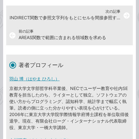
次の記事
arrow_forward
INDIRECT関数で参照文字列をもとにセルを間接参照する
前の記事
arrow_back
AREAS関数で範囲に含まれる領域数を求める
著者プロフィール
羽山 博（はやま ひろし）
京都大学文学部哲学科卒業後、NECでユーザー教育や社内SE
教育を担当したのち、ライターとして独立。ソフトウェアの
使い方からプログラミング、認知科学、統計学まで幅広く執
筆。読者の側に立った分かりやすい表現を心がけている。
2006年に東京大学大学院学際情報学府博士課程を単位取得後
退学。現在、有限会社ローグ・インターナショナル代表取締
役、東京大学・一橋大学講師。