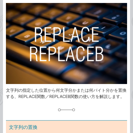
カ
事
テ
タ
ゴ
グ
リ
文字列の指定した位置から何文字分かまたは何バイト分かを置換
する、REPLACE関数／REPLACEB関数の使い方を解説します。
文字列の置換