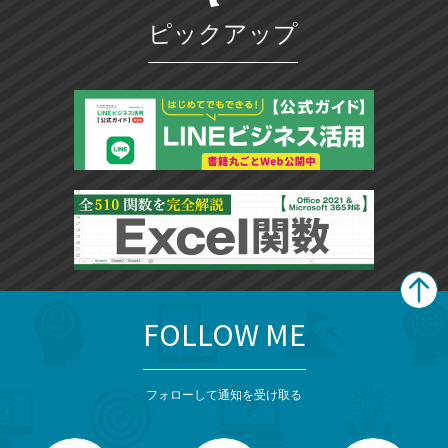
ピックアップ
FOLLOW ME
search
format_list_bulleted
検
カ
検
カ
索
テ
メ
ゴ
索
テ
ニ
リ
フォローして通知を受け取る
ゴ
ュ
ー
ー
一
リ