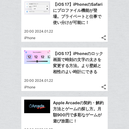
【iOS 17】iPhoneのSafari
にプロファイル機能が登
場。プライベートと仕事で
使い分けが可能に！
20:00 2024.01.22
share
iPhone
記
Twitter
事
で
Facebook
を
【iOS 17】iPhoneのロック
シ
シ
で
LINE
画面で時刻の文字の太さを
ェ
ェ
シ
で
変更する方法。より壁紙と
は
ア
ア
ェ
相性のよい時計にできる
送
す
て
る
ア
る
な
20:00 2024.01.22
share
ブ
iPhone
記
Twitter
ッ
事
で
Facebook
ク
を
Apple Arcadeの契約・解約
シ
シ
で
LINE
マ
方法とゲームの探し方。月
ェ
ェ
シ
で
ー
額900円で多彩なゲームが
は
ア
ア
ェ
遊び放題に！
送
ク
す
て
る
ア
る
に