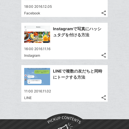
ア
ア
ェ
送
ク
す
て
18:00 2016.12.05
る
ア
る
に
share
な
Facebook
記
Twitter
追
ブ
事
で
Facebook
加
ッ
を
Instagramで写真にハッシ
シ
シ
で
LINE
ク
ュタグを付ける方法
ェ
ェ
シ
で
マ
は
ア
ア
ェ
送
ー
す
て
16:00 2016.11.16
る
ア
る
ク
share
な
Instagram
記
Twitter
に
ブ
事
で
Facebook
追
ッ
を
LINEで複数の友だちと同時
シ
シ
で
加
LINE
ク
にトークする方法
ェ
ェ
シ
で
マ
は
ア
ア
ェ
送
ー
す
て
11:00 2016.11.02
る
ア
る
ク
share
な
LINE
記
Twitter
に
ブ
事
で
Facebook
追
ッ
を
シ
シ
で
加
LINE
ク
ェ
ェ
シ
で
マ
は
ア