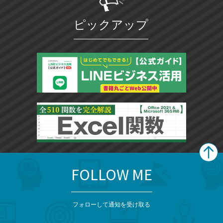
ア
ェ
送
ー
す
て
る
ア
る
ク
な
ピックアップ
に
ブ
追
ッ
加
ク
マ
ー
ク
に
追
加
FOLLOW ME
search
format_list_bulleted
検
カ
検
カ
索
テ
メ
ゴ
索
テ
ニ
リ
フォローして通知を受け取る
ゴ
ュ
ー