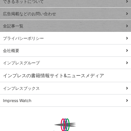
できるネットについて
Excel Q&A
close
閉じ
トイアンナ流仕
広告掲載などのお問い合わせ
る
事術
全記事一覧
PowerAutomate
ではじめる業務
プライバシーポリシー
の完全自動化
会社概要
AI議事録作成術
Windows 11
インプレスグループ
Q&A
インプレスの書籍情報サイト&ニュースメディア
Teams踏み込み
活用術
インプレスブックス
Excel講師の仕事
Impress Watch
術
エクセル時短
パワポ時短
Windows Tips