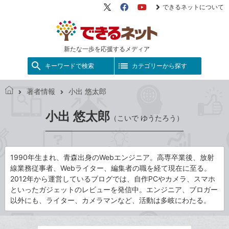
できるネットについて
X（旧
Facebook
YouTube
Twitter）
新たな一歩を応援するメディア
キーワードで検索
カテゴリーから探す
著者情報
小出 悠太郎
で
き
小出 悠太郎
（こいで ゆうたろう）
る
ネ
ッ
ト
1990年生まれ、青森出身のWebエンジニア。高専卒業後、放射
線業務従事者、Webライター、編集者の職を経て現在に至る。
2012年から運営しているブログでは、自作PCやカメラ、スマホ
といったガジェットのレビューを発信中。エンジニア、ブロガー
以外にも、ライター、カメラマンなど、活動は多岐にわたる。