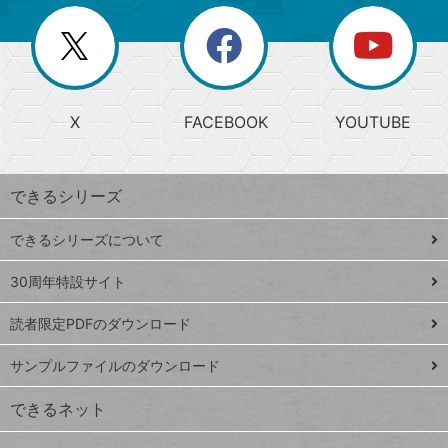
ー
一
リ
を
覧
閉
を
ー
じ
閉
か
る
じ
る
search
ら
急
X
FACEBOOK
YOUTUBE
探
上
検
昇
索
す
ワ
できるシリーズ
ー
ド
できるシリーズについて
Google
ト
スプレ
ッ
30周年特設サイト
ッドシ
プ
読者限定PDFのダウンロード
ート
ペ
iPhone
ー
サンプルファイルのダウンロード
VLOOKUP
ジ
できるネット
連載