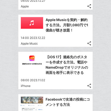
な
06:00 2023.12.27
追
share
ブ
Apple
記
Twitter
加
ッ
事
で
Facebook
ク
を
Apple Musicを契約・解約
シ
シ
で
LINE
マ
する方法。月額1,080円で1
ェ
ェ
シ
で
ー
億曲が聴き放題！
は
ア
ア
ェ
送
ク
す
て
14:00 2023.12.22
る
ア
る
に
な
share
Apple Music
記
Twitter
追
ブ
事
で
加
Facebook
ッ
を
【iOS 17】連絡先のポスタ
シ
シ
で
ク
LINE
ーを作成する方法。電話や
ェ
ェ
シ
マ
で
NameDropでオリジナルの
は
ア
ア
ェ
ー
画面を相手に表示できる
送
す
て
る
ア
ク
る
な
06:00 2023.11.02
に
share
ブ
iPhone
記
Twitter
追
ッ
事
で
加
Facebook
ク
を
Facebookで友達の投稿にコ
シ
シ
で
LINE
マ
メントする方法
ェ
ェ
シ
で
ー
は