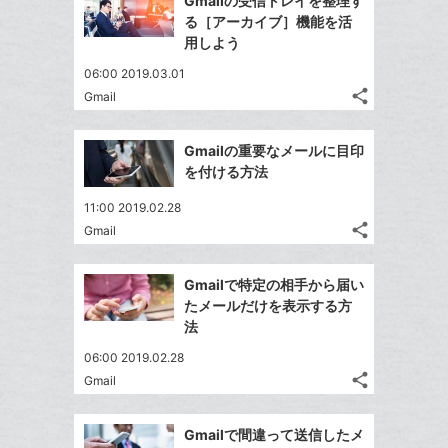
Gmailの受信トレイを整理す
ッ
シ
シ
で
追
LINE
る［アーカイブ］機能を活
ェ
ク
ェ
シ
加
で
用しよう
は
ア
マ
ア
ェ
送
す
て
06:00 2019.03.01
ー
る
ア
る
な
share
Gmail
ク
記
Twitter
ブ
事
に
で
Facebook
ッ
を
Gmailの重要なメールに目印
追
シ
シ
で
ク
LINE
を付ける方法
加
ェ
ェ
シ
マ
で
は
ア
ア
11:00 2019.02.28
ェ
ー
送
す
て
share
Gmail
る
ア
ク
る
記
な
Twitter
事
に
ブ
で
Facebook
を
Gmailで特定の相手から届い
追
ッ
シ
シ
で
LINE
たメールだけを表示する方
加
ェ
ク
ェ
シ
で
法
は
ア
マ
ア
ェ
送
す
て
06:00 2019.02.28
ー
る
ア
る
な
share
Gmail
ク
記
Twitter
ブ
事
に
で
Facebook
ッ
を
Gmailで間違って送信したメ
追
シ
シ