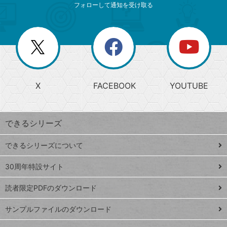
索
テ
ニ
リ
フォローして通知を受け取る
ゴ
ュ
ー
ー
一
リ
を
覧
閉
を
ー
じ
閉
か
る
じ
る
search
ら
急
X
FACEBOOK
YOUTUBE
探
上
検
昇
索
す
ワ
できるシリーズ
ー
ド
できるシリーズについて
Google
ト
スプレ
ッ
30周年特設サイト
ッドシ
プ
読者限定PDFのダウンロード
ート
ペ
iPhone
ー
サンプルファイルのダウンロード
VLOOKUP
ジ