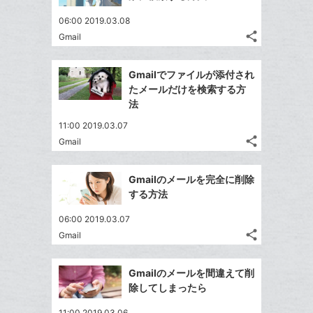
06:00 2019.03.08
share
Gmail
記
Twitter
事
で
Facebook
を
Gmailでファイルが添付され
シ
シ
で
LINE
たメールだけを検索する方
ェ
ェ
シ
で
法
は
ア
ア
ェ
送
す
て
11:00 2019.03.07
る
ア
る
な
share
Gmail
記
Twitter
ブ
事
で
Facebook
ッ
を
Gmailのメールを完全に削除
シ
シ
で
ク
LINE
する方法
ェ
ェ
シ
マ
で
は
ア
ア
06:00 2019.03.07
ェ
ー
送
す
て
share
Gmail
る
ア
ク
る
記
な
Twitter
事
に
ブ
で
Facebook
を
Gmailのメールを間違えて削
追
ッ
シ
シ
で
LINE
除してしまったら
加
ェ
ク
ェ
シ
で
は
ア
マ
11:00 2019.03.06