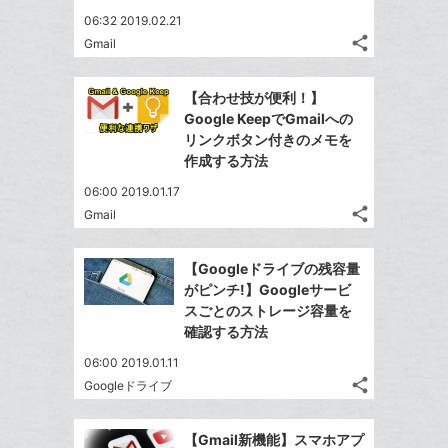
ー
る
ア
る
な
06:32 2019.02.21
ク
share
ブ
Gmail
に
記
Twitter
ッ
事
追
で
Facebook
ク
を
【合わせ技が便利！】
加
シ
シ
で
LINE
マ
Google KeepでGmailへの
ェ
ェ
シ
で
ー
リンクボタン付きのメモを
は
ア
ア
ェ
作成する方法
送
ク
す
て
る
ア
る
に
な
06:00 2019.01.17
追
share
ブ
Gmail
記
Twitter
加
ッ
事
で
Facebook
ク
を
【Googleドライブの残容量
シ
シ
で
LINE
マ
がピンチ!】Googleサービ
ェ
ェ
シ
で
ー
スごとのストレージ容量を
は
ア
ア
ェ
確認する方法
送
ク
す
て
る
ア
る
に
な
06:00 2019.01.11
追
share
ブ
Googleドライブ
記
Twitter
加
ッ
事
で
Facebook
ク
を
【Gmail新機能】スマホアプ