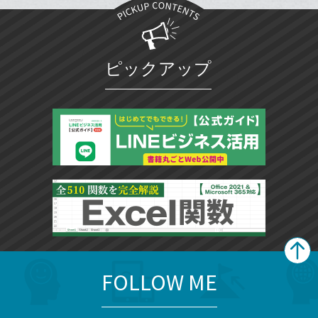
追
ブ
加
ッ
ク
マ
ピックアップ
ー
ク
に
追
加
FOLLOW ME
search
format_list_bulleted
検
カ
検
カ
索
テ
メ
ゴ