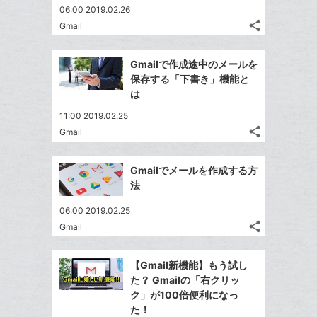
は
ア
マ
ア
06:00 2019.02.26
ェ
送
す
て
ー
share
Gmail
る
ア
る
記
な
Twitter
ク
事
ブ
で
Facebook
に
を
Gmailで作成途中のメールを
ッ
シ
シ
で
追
LINE
保存する「下書き」機能と
ェ
ク
ェ
シ
加
で
は
は
ア
マ
ア
ェ
送
す
て
11:00 2019.02.25
ー
る
ア
る
な
share
Gmail
ク
記
Twitter
ブ
事
に
で
Facebook
ッ
を
Gmailでメールを作成する方
追
シ
シ
で
ク
LINE
法
加
ェ
ェ
シ
マ
で
は
ア
ア
06:00 2019.02.25
ェ
ー
送
す
て
share
Gmail
る
ア
ク
る
記
な
Twitter
事
に
ブ
で
Facebook
を
【Gmail新機能】もう試し
追
ッ
シ
シ
で
LINE
た？ Gmailの「右クリッ
加
ェ
ク
ェ
シ
で
ク」が100倍便利になっ
は
ア
マ
ア
ェ
た！
送
す
て