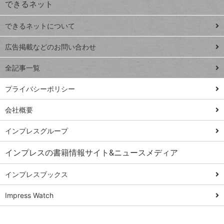
できるネット
連載
できるネットについて
Excel Q&A
close
閉じ
トイアンナ流仕
広告掲載などのお問い合わせ
る
事術
全記事一覧
PowerAutomate
ではじめる業務
プライバシーポリシー
の完全自動化
会社概要
AI議事録作成術
Windows 11
インプレスグループ
Q&A
インプレスの書籍情報サイト&ニュースメディア
Teams踏み込み
活用術
インプレスブックス
Excel講師の仕事
Impress Watch
術
エクセル時短