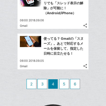
シ
シ
で
LINE
マ
リでも「スレッド表示の解
ェ
ェ
シ
で
ー
除」が可能に！
は
ア
ア
ェ
（Android/iPhone）
送
ク
す
て
る
ア
る
に
な
06:00 2018.09.06
追
share
ブ
Gmail
記
Twitter
加
ッ
事
で
Facebook
ク
を
使ってる？ Gmailの「スヌ
シ
シ
で
LINE
マ
ーズ」。あとで対応するメ
ェ
ェ
シ
で
ー
ールを保留して、指定した
は
ア
ア
ェ
日時に目立たせる！
送
ク
す
て
る
ア
る
に
な
06:00 2018.09.05
追
share
ブ
Gmail
記
Twitter
加
ッ
事
で
Facebook
ク
を
シ
シ
で
LINE
マ
2
3
4
5
6
ェ
ェ
シ
で
ー
は
ア
ア
ェ
送
ク
す
て
る
ア
る
に
な