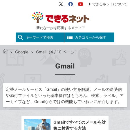
できるネットについて
X（旧
Facebook
YouTube
Twitter）
新たな一歩を応援するメディア
キーワードで検索
カテゴリーから探す
Google
Gmail（4 / 10 ページ）
で
き
Gmail
る
ネ
ッ
ト
定番メールサービス「Gmail」の使い方を解説。メールの送受信
や添付ファイルといった基本操作はもちろん、検索、ラベル、ア
ーカイブなど、Gmailならではの機能もていねいに紹介します。
Gmailですべてのメールを対
象に検索する方法