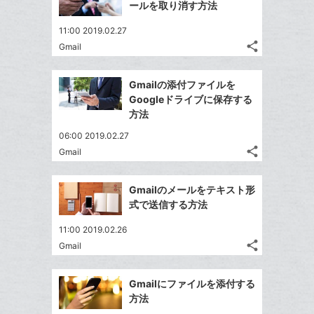
で
ク
LINE
ールを取り消す方法
加
ェ
ェ
シ
マ
で
は
ア
ア
11:00 2019.02.27
ェ
ー
送
す
て
share
Gmail
る
ア
ク
る
記
な
Twitter
事
に
ブ
で
Facebook
を
Gmailの添付ファイルを
追
ッ
シ
シ
で
LINE
Googleドライブに保存する
加
ェ
ク
ェ
シ
で
方法
は
ア
マ
ア
ェ
送
す
て
06:00 2019.02.27
ー
る
ア
る
な
share
Gmail
ク
記
Twitter
ブ
事
に
で
Facebook
ッ
を
Gmailのメールをテキスト形
追
シ
シ
で
ク
LINE
式で送信する方法
加
ェ
ェ
シ
マ
で
は
ア
ア
11:00 2019.02.26
ェ
ー
送
す
て
share
Gmail
る
ア
ク
る
記
な
Twitter
事
に
ブ
で
Facebook
を
Gmailにファイルを添付する
追
ッ
シ
シ
で
LINE
方法
加
ェ
ク
ェ
シ
で