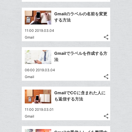
ク
る
記
な
Twitter
事
に
ブ
で
Facebook
を
Gmailのラベルの名前を変更
追
ッ
シ
シ
で
LINE
する方法
加
ェ
ク
ェ
シ
で
は
ア
マ
ア
11:00 2019.03.04
ェ
送
す
て
ー
share
Gmail
る
ア
る
記
な
Twitter
ク
事
ブ
で
Facebook
に
を
Gmailでラベルを作成する方
ッ
シ
シ
で
追
LINE
法
ェ
ク
ェ
シ
加
で
は
ア
マ
ア
06:00 2019.03.04
ェ
送
す
て
ー
share
Gmail
る
ア
る
記
な
Twitter
ク
事
ブ
で
Facebook
に
を
GmailでCCに含まれた人に
ッ
シ
シ
で
追
LINE
も返信する方法
ェ
ク
ェ
シ
加
で
は
ア
マ
ア
11:00 2019.03.01
ェ
送
す
て
ー
share
Gmail
る
ア
る
記
な
Twitter
ク
事
ブ
で
Facebook
に
を