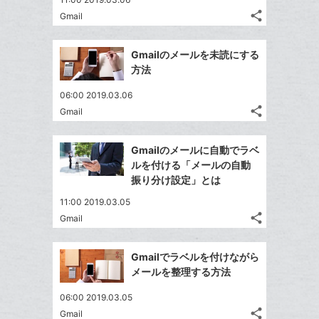
ア
ェ
送
す
て
ー
share
Gmail
る
ア
る
記
な
Twitter
ク
事
ブ
で
Facebook
に
を
Gmailのメールを未読にする
ッ
シ
シ
で
追
LINE
方法
ェ
ク
ェ
シ
加
で
は
ア
マ
ア
06:00 2019.03.06
ェ
送
す
て
ー
share
Gmail
る
ア
る
記
な
Twitter
ク
事
ブ
で
Facebook
に
を
Gmailのメールに自動でラベ
ッ
シ
シ
で
追
LINE
ルを付ける「メールの自動
ェ
ク
ェ
シ
加
で
振り分け設定」とは
は
ア
マ
ア
ェ
送
す
て
11:00 2019.03.05
ー
る
ア
る
な
share
Gmail
ク
記
Twitter
ブ
事
に
で
Facebook
ッ
を
Gmailでラベルを付けながら
追
シ
シ
で
ク
LINE
メールを整理する方法
加
ェ
ェ
シ
マ
で
は
ア
ア
06:00 2019.03.05
ェ
ー
送
す
て
share
Gmail
る
ア