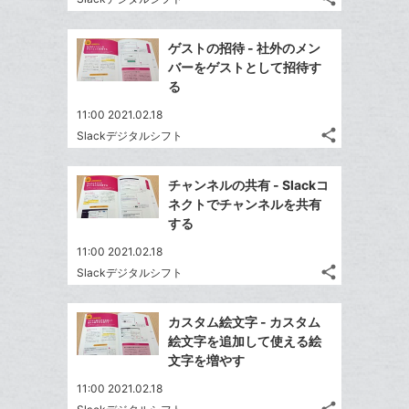
る
ア
ク
る
記
な
Twitter
事
に
ブ
で
Facebook
を
ゲストの招待 - 社外のメン
追
ッ
シ
シ
で
LINE
バーをゲストとして招待す
加
ェ
ク
ェ
シ
で
る
は
ア
マ
ア
ェ
送
す
て
11:00 2021.02.18
ー
る
ア
る
な
share
Slackデジタルシフト
ク
記
Twitter
ブ
事
に
で
Facebook
ッ
を
チャンネルの共有 - Slackコ
追
シ
シ
で
ク
LINE
ネクトでチャンネルを共有
加
ェ
ェ
シ
マ
で
する
は
ア
ア
ェ
ー
送
す
て
11:00 2021.02.18
る
ア
ク
る
な
share
Slackデジタルシフト
記
に
Twitter
ブ
事
追
で
Facebook
ッ
を
カスタム絵文字 - カスタム
加
シ
シ
で
ク
LINE
絵文字を追加して使える絵
ェ
ェ
シ
マ
で
文字を増やす
は
ア
ア
ェ
ー
送
す
て
11:00 2021.02.18
る
ア
ク
る
な