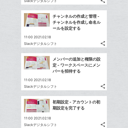
な
share
Slackデジタルシフト
記
に
Twitter
ブ
事
追
で
Facebook
ッ
を
チャンネルの作成と管理 -
加
シ
シ
で
ク
LINE
チャンネルを作成し命名ル
ェ
ェ
シ
マ
で
ールを設定する
は
ア
ア
ェ
ー
送
す
て
11:00 2021.02.18
る
ア
ク
る
な
share
Slackデジタルシフト
記
に
Twitter
ブ
事
追
で
Facebook
ッ
を
メンバーの追加と権限の設
加
シ
シ
で
ク
LINE
定 - ワークスペースにメン
ェ
ェ
シ
マ
で
バーを招待する
は
ア
ア
ェ
ー
送
す
て
11:00 2021.02.18
る
ア
ク
る
な
share
Slackデジタルシフト
記
に
Twitter
ブ
事
追
で
Facebook
ッ
を
初期設定 - アカウントの初
加
シ
シ
で
ク
LINE
期設定を完了する
ェ
ェ
シ
マ
で
は
ア
ア
11:00 2021.02.18
ェ
ー
送
す
て
share
Slackデジタルシフト
る
ア
ク
る