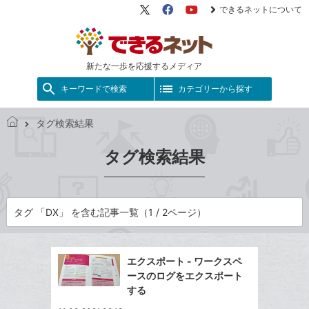
できるネットについて
X（旧
Facebook
YouTube
Twitter）
新たな一歩を応援するメディア
キーワードで検索
カテゴリーから探す
タグ検索結果
で
き
タグ検索結果
る
ネ
ッ
ト
タグ 「DX」 を含む記事一覧（1 / 2ページ）
エクスポート - ワークスペ
ースのログをエクスポート
する