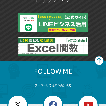
ー
ク
に
追
加
FOLLOW ME
search
format_list_bulleted
検
カ
検
カ
索
テ
メ
ゴ
索
テ
ニ
リ
フォローして通知を受け取る
ゴ
ュ
ー
ー
一
リ
を
覧
閉
を
ー