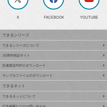
じ
閉
か
る
じ
る
search
ら
急
X
FACEBOOK
YOUTUBE
探
上
検
昇
索
す
ワ
できるシリーズ
ー
ド
できるシリーズについて
Google
ト
スプレ
ッ
30周年特設サイト
ッドシ
プ
読者限定PDFのダウンロード
ート
ペ
iPhone
ー
サンプルファイルのダウンロード
VLOOKUP
ジ
できるネット
連載
できるネットについて
Excel Q&A
close
閉じ
トイアンナ流仕
広告掲載などのお問い合わせ