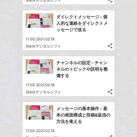
share
Slackデジタルシフト
記
に
Twitter
ブ
事
追
で
Facebook
ッ
を
ダイレクトメッセージ - 個
加
シ
シ
で
ク
LINE
人的な連絡をダイレクトメ
ェ
ェ
シ
マ
で
ッセージで送る
は
ア
ア
ェ
ー
送
す
て
11:00 2021.02.18
る
ア
ク
る
な
share
Slackデジタルシフト
記
に
Twitter
ブ
事
追
で
Facebook
ッ
を
チャンネルの設定 - チャン
加
シ
シ
で
ク
LINE
ネルのトピックや説明を整
ェ
ェ
シ
マ
で
備する
は
ア
ア
ェ
ー
送
す
て
11:00 2021.02.18
る
ア
ク
る
な
share
Slackデジタルシフト
記
に
Twitter
ブ
事
追
で
Facebook
ッ
を
メッセージの基本操作 - 基
加
シ
シ
で
ク
LINE
本の画面構成と投稿&返信の
ェ
ェ
シ
マ
で
方法を覚える
は
ア
ア
ェ
ー
送
す
て
11:00 2021.02.18
る
ア
ク
る