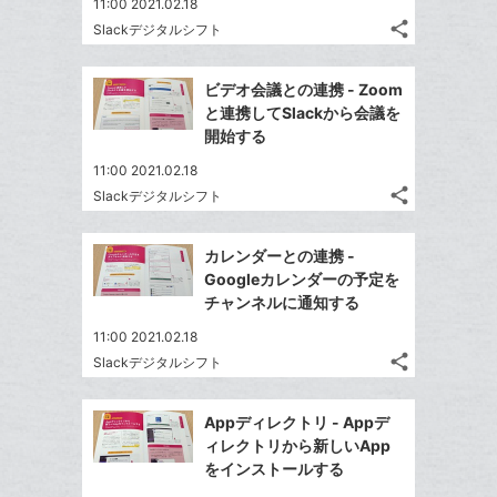
11:00 2021.02.18
share
Slackデジタルシフト
記
Twitter
事
で
Facebook
を
ビデオ会議との連携 - Zoom
シ
シ
で
LINE
と連携してSlackから会議を
ェ
ェ
シ
で
開始する
は
ア
ア
ェ
送
す
て
11:00 2021.02.18
る
ア
る
な
share
Slackデジタルシフト
記
Twitter
ブ
事
で
Facebook
ッ
を
カレンダーとの連携 -
シ
シ
で
ク
LINE
Googleカレンダーの予定を
ェ
ェ
シ
マ
で
チャンネルに通知する
は
ア
ア
ェ
ー
送
す
て
11:00 2021.02.18
る
ア
ク
る
な
share
Slackデジタルシフト
記
に
Twitter
ブ
事
追
で
Facebook
ッ
を
Appディレクトリ - Appデ
加
シ
シ
で
ク
LINE
ィレクトリから新しいApp
ェ
ェ
シ
マ
で
をインストールする
は
ア
ア
ェ
ー
送
す