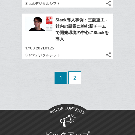
に
share
ブ
Slackデジタルシフト
記
Twitter
追
ッ
事
で
加
Facebook
ク
を
Slack導入事例：三菱重工 -
シ
シ
で
LINE
マ
社内の懸案に挑む新チーム
ェ
ェ
シ
で
ー
で開発環境の中心にSlackを
は
ア
ア
ェ
導入
送
ク
す
て
る
ア
る
に
な
17:00 2021.01.25
追
share
ブ
Slackデジタルシフト
記
Twitter
加
ッ
事
で
Facebook
ク
を
シ
シ
で
LINE
マ
1
2
ェ
ェ
シ
で
ー
は
ア
ア
ェ
送
ク
す
て
る
ア
る
に
な
追
ブ
加
ッ
ク
マ
ピックアップ