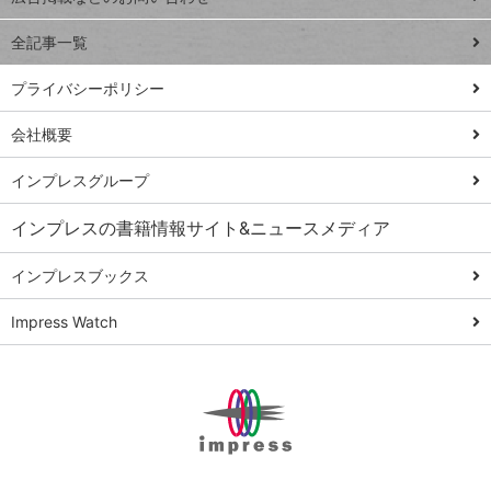
る
事術
全記事一覧
PowerAutomate
ではじめる業務
プライバシーポリシー
の完全自動化
会社概要
AI議事録作成術
Windows 11
インプレスグループ
Q&A
インプレスの書籍情報サイト&ニュースメディア
Teams踏み込み
活用術
インプレスブックス
Excel講師の仕事
Impress Watch
術
エクセル時短
パワポ時短
Windows Tips
神保町ペロリ旅