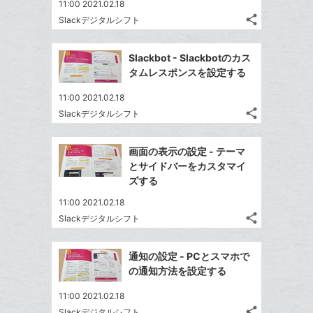
て
11:00 2021.02.18
る
ア
ク
る
な
share
Slackデジタルシフト
記
に
Twitter
ブ
事
追
で
Facebook
ッ
を
Slackbot - Slackbotのカス
加
シ
シ
で
ク
LINE
タムレスポンスを設定する
ェ
ェ
シ
マ
で
は
ア
ア
11:00 2021.02.18
ェ
ー
送
す
て
share
Slackデジタルシフト
る
ア
ク
る
記
な
Twitter
事
に
ブ
で
Facebook
を
画面の表示の設定 - テーマ
追
ッ
シ
シ
で
LINE
とサイドバーをカスタマイ
加
ェ
ク
ェ
シ
で
ズする
は
ア
マ
ア
ェ
送
す
て
11:00 2021.02.18
ー
る
ア
る
な
share
Slackデジタルシフト
ク
記
Twitter
ブ
事
に
で
Facebook
ッ
を
通知の設定 - PCとスマホで
追
シ
シ
で
ク
LINE
の通知方法を設定する
加
ェ
ェ
シ
マ
で
は
ア
ア
11:00 2021.02.18
ェ
ー
送
す
て
share
Slackデジタルシフト