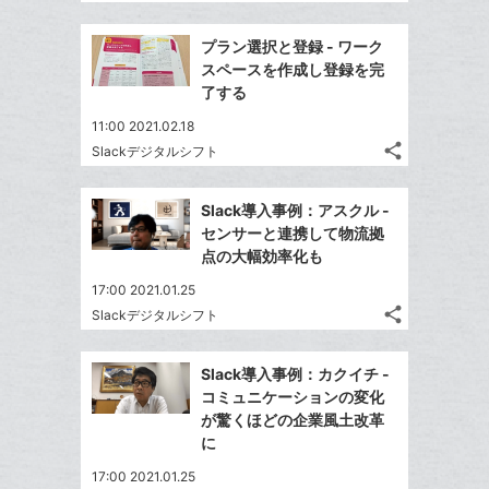
記
な
Twitter
事
に
ブ
で
Facebook
を
プラン選択と登録 - ワーク
追
ッ
シ
シ
で
LINE
スペースを作成し登録を完
加
ェ
ク
ェ
シ
で
了する
は
ア
マ
ア
ェ
送
す
て
11:00 2021.02.18
ー
る
ア
る
な
share
Slackデジタルシフト
ク
記
Twitter
ブ
事
に
で
Facebook
ッ
を
Slack導入事例：アスクル -
追
シ
シ
で
ク
LINE
センサーと連携して物流拠
加
ェ
ェ
シ
マ
で
点の大幅効率化も
は
ア
ア
ェ
ー
送
す
て
17:00 2021.01.25
る
ア
ク
る
な
share
Slackデジタルシフト
記
に
Twitter
ブ
事
追
で
Facebook
ッ
を
Slack導入事例：カクイチ -
加
シ
シ
で
ク
LINE
コミュニケーションの変化
ェ
ェ
シ
マ
で
が驚くほどの企業風土改革
は
ア
ア
ェ
ー
に
送
す
て
る
ア
ク
る
な
17:00 2021.01.25