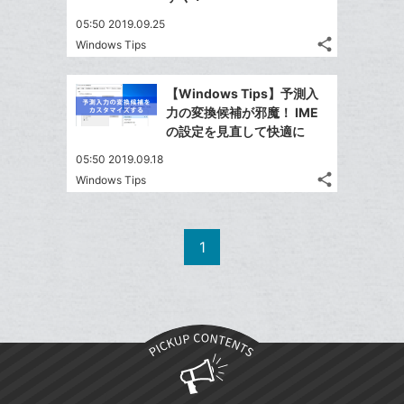
る
な
に
05:50 2019.09.25
ブ
追
share
Windows Tips
ッ
記
Twitter
加
ク
事
で
Facebook
を
マ
【Windows Tips】予測入
シ
シ
で
LINE
ー
力の変換候補が邪魔！ IME
ェ
ェ
シ
で
の設定を見直して快適に
ク
は
ア
ア
ェ
送
す
に
て
05:50 2019.09.18
る
ア
る
追
な
share
Windows Tips
記
Twitter
加
ブ
事
で
Facebook
ッ
を
シ
シ
で
ク
LINE
1
ェ
ェ
シ
マ
で
は
ア
ア
ェ
ー
送
す
て
る
ア
ク
る
な
に
ブ
追
ッ
加
ク
マ