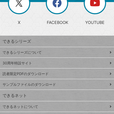
閉
を
ー
じ
閉
か
る
じ
る
search
ら
急
X
FACEBOOK
YOUTUBE
探
上
検
昇
索
す
ワ
できるシリーズ
ー
ド
できるシリーズについて
Google
ト
スプレ
ッ
30周年特設サイト
ッドシ
プ
読者限定PDFのダウンロード
ート
ペ
iPhone
ー
サンプルファイルのダウンロード
VLOOKUP
ジ
できるネット
連載
できるネットについて
Excel Q&A
close