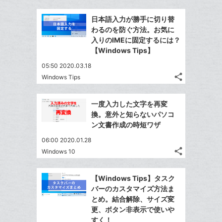
Twitter
ブ
事
に
で
Facebook
ッ
を
日本語入力が勝手に切り替
追
シ
シ
で
ク
LINE
わるのを防ぐ方法。お気に
加
ェ
ェ
シ
マ
で
入りのIMEに固定するには？
は
ア
ア
ェ
ー
【Windows Tips】
送
す
て
る
ア
ク
る
な
05:50 2020.03.18
に
share
ブ
Windows Tips
記
Twitter
追
ッ
事
で
加
Facebook
ク
を
一度入力した文字を再変
シ
シ
で
LINE
マ
換。意外と知らないパソコ
ェ
ェ
シ
で
ー
ン文書作成の時短ワザ
は
ア
ア
ェ
送
ク
す
て
06:00 2020.01.28
る
ア
る
に
な
share
Windows 10
記
Twitter
追
ブ
事
で
加
Facebook
ッ
を
【Windows Tips】タスク
シ
シ
で
ク
LINE
バーのカスタマイズ方法ま
ェ
ェ
シ
マ
で
とめ。結合解除、サイズ変
は
ア
ア
ェ
ー
更、ボタン非表示で使いや
送
す
て
る
すく！
ア
ク