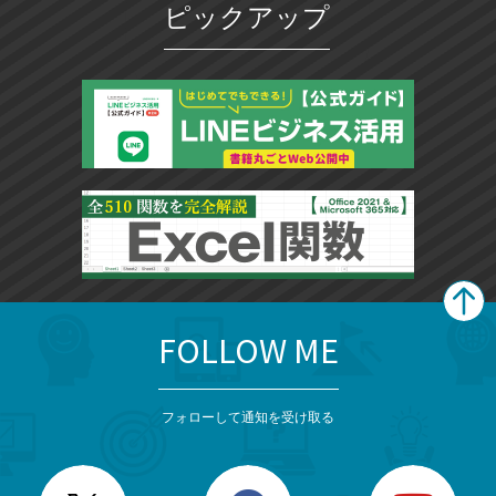
ピックアップ
ー
ク
に
追
加
FOLLOW ME
search
format_list_bulleted
検
カ
検
カ
索
テ
メ
ゴ
索
テ
ニ
リ
フォローして通知を受け取る
ゴ
ュ
ー
ー
一
リ
を
覧