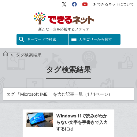
できるネットについて
X（旧
Facebook
YouTube
Twitter）
新たな一歩を応援するメディア
キーワードで検索
カテゴリーから探す
タグ検索結果
で
き
タグ検索結果
る
ネ
ッ
ト
タグ 「Microsoft IME」 を含む記事一覧（1 / 1ページ）
Windows 11で読みがわか
らない文字を手書きで入力
するには