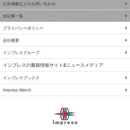
閉じ
トイアンナ流仕
広告掲載などのお問い合わせ
る
事術
全記事一覧
PowerAutomate
ではじめる業務
プライバシーポリシー
の完全自動化
会社概要
AI議事録作成術
Windows 11
インプレスグループ
Q&A
インプレスの書籍情報サイト&ニュースメディア
Teams踏み込み
活用術
インプレスブックス
Excel講師の仕事
Impress Watch
術
エクセル時短
パワポ時短
Windows Tips
神保町ペロリ旅