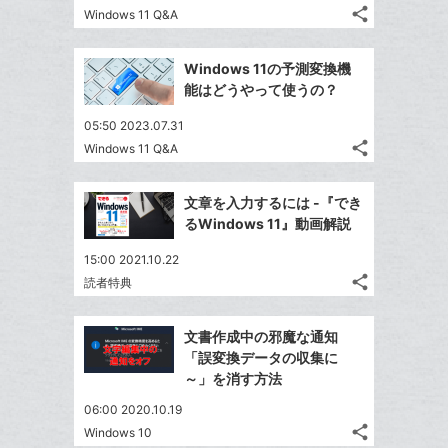
る
ア
ク
る
な
share
Windows 11 Q&A
記
に
Twitter
ブ
事
追
で
Facebook
ッ
を
Windows 11の予測変換機
加
シ
シ
で
ク
LINE
能はどうやって使うの？
ェ
ェ
シ
マ
で
は
ア
ア
05:50 2023.07.31
ェ
ー
送
す
て
share
Windows 11 Q&A
る
ア
ク
る
記
な
Twitter
事
に
ブ
で
Facebook
を
文章を入力するには -『でき
追
ッ
シ
シ
で
LINE
るWindows 11』動画解説
加
ェ
ク
ェ
シ
で
は
ア
マ
ア
15:00 2021.10.22
ェ
送
す
て
ー
share
読者特典
る
ア
る
記
な
Twitter
ク
事
ブ
で
Facebook
に
を
文書作成中の邪魔な通知
ッ
シ
シ
で
追
LINE
「誤変換データの収集に
ェ
ク
ェ
シ
加
で
～」を消す方法
は
ア
マ
ア
ェ
送
す
て
06:00 2020.10.19
ー
る
ア
る
な
share
Windows 10
ク
記