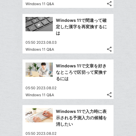
て
share
Windows 11 Q&A
る
ア
ク
る
記
な
Twitter
事
に
ブ
で
Facebook
を
Windows 11で間違って確
追
ッ
シ
シ
で
LINE
定した漢字を再変換するに
加
ェ
ク
ェ
シ
で
は
は
ア
マ
ア
ェ
送
す
て
05:50 2023.08.03
ー
る
ア
る
な
share
Windows 11 Q&A
ク
記
Twitter
ブ
事
に
で
Facebook
ッ
を
Windows 11で文章を好き
追
シ
シ
で
ク
LINE
なところで区切って変換す
加
ェ
ェ
シ
マ
で
るには
は
ア
ア
ェ
ー
送
す
て
05:50 2023.08.02
る
ア
ク
る
な
share
Windows 11 Q&A
記
に
Twitter
ブ
事
追
で
Facebook
ッ
を
Windows 11で入力時に表
加
シ
シ
で
ク
LINE
示される予測入力の候補を
ェ
ェ
シ
マ
で
消したい
は
ア
ア
ェ
ー
送
す
て
05:50 2023.08.02