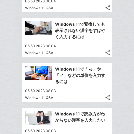
05:50 2023.08.04
share
Windows 11 Q&A
記
Twitter
事
で
Facebook
を
Windows 11で変換しても
シ
シ
で
LINE
表示されない漢字をすばや
ェ
ェ
シ
で
く入力するには
は
ア
ア
ェ
送
す
て
05:50 2023.08.04
る
ア
る
な
share
Windows 11 Q&A
記
Twitter
ブ
事
で
Facebook
ッ
を
Windows 11で「㎏」や
シ
シ
で
ク
LINE
「㎡」などの単位を入力す
ェ
ェ
シ
マ
で
るには
は
ア
ア
ェ
ー
送
す
て
05:50 2023.08.03
る
ア
ク
る
な
share
Windows 11 Q&A
記
に
Twitter
ブ
事
追
で
Facebook
ッ
を
Windows 11で読み方がわ
加
シ
シ
で
ク
LINE
からない漢字を入力したい
ェ
ェ
シ
マ
で
は
ア
ア
05:50 2023.08.03
ェ
ー
送
す