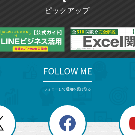
ク
ピックアップ
に
追
加
FOLLOW ME
フォローして通知を受け取る
search
検
索