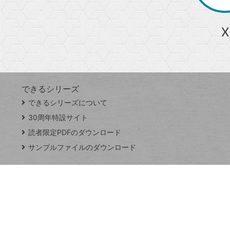
ら
急上昇ワード
X
探
Googleスプレッドシート
iPhone
VLOOKUP
す
できるシリーズ
close
できるシリーズについて
閉
ト
じ
ッ
30周年特設サイト
る
プ
読者限定PDFのダウンロード
ペ
サンプルファイルのダウンロード
ー
ジ
連載
Excel Q&A