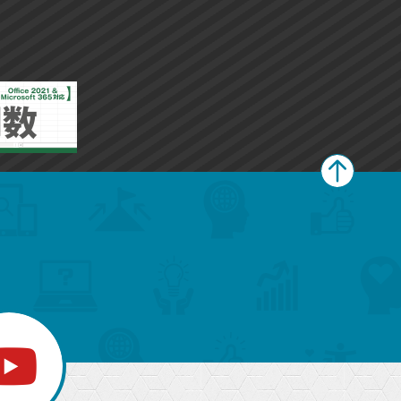
ク
ク
に
に
追
追
加
加
ペ
ー
ジ
上
部
へ