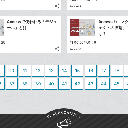
る
ア
る
ク
な
share
Access
記
Twitter
に
ブ
事
で
追
Facebook
ッ
を
Accessで使われる「モジュ
Accessの「
シ
加
シ
で
ク
LINE
ール」とは
ェクトの役割、
ェ
ェ
シ
マ
で
は？
は
ア
ア
ェ
ー
送
す
て
1.20
11:00 2017.01.19
る
ア
ク
る
な
share
Access
記
に
Twitter
ブ
事
追
で
Facebook
ッ
を
加
シ
シ
で
ク
LINE
10
11
12
13
14
15
16
17
18
ェ
ェ
シ
マ
で
は
ア
ア
ェ
ー
送
す
6
37
38
39
40
41
42
43
44
45
て
る
ア
ク
る
な
に
ブ
追
ッ
加
ク
マ
ー