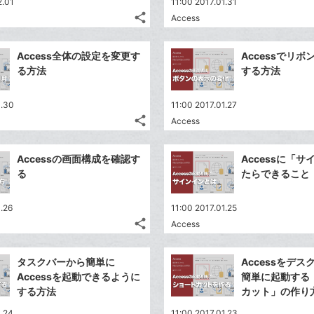
2.01
11:00 2017.01.31
share
Access
記
Twitter
事
で
Facebook
を
Access全体の設定を変更す
Accessでリ
シ
シ
で
LINE
る方法
する方法
ェ
ェ
シ
で
は
ア
ア
ェ
送
す
て
1.30
11:00 2017.01.27
る
ア
る
share
な
Access
記
Twitter
ブ
事
で
Facebook
ッ
を
Accessの画面構成を確認す
Accessに「
シ
シ
で
LINE
ク
る
たらできること
ェ
ェ
シ
で
マ
は
ア
ア
ェ
送
ー
す
て
1.26
11:00 2017.01.25
る
ア
る
ク
share
な
Access
記
Twitter
に
ブ
事
で
Facebook
追
ッ
を
タスクバーから簡単に
Accessをデ
シ
シ
で
加
LINE
ク
Accessを起動できるように
簡単に起動する
ェ
ェ
シ
で
マ
する方法
カット」の作り
は
ア
ア
ェ
送
ー
す
て
1.24
11:00 2017.01.23