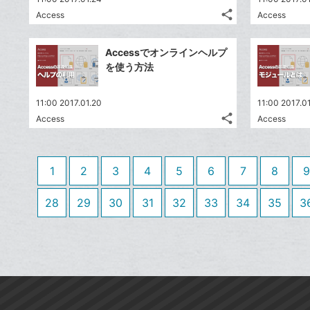
る
ア
る
ク
な
share
Access
Access
記
Twitter
に
ブ
事
で
追
Facebook
ッ
を
Accessでオンラインヘルプ
シ
加
シ
で
ク
LINE
を使う方法
ェ
ェ
シ
マ
で
は
ア
ア
ェ
ー
送
す
て
11:00 2017.01.20
11:00 2017.0
る
ア
ク
る
な
share
Access
Access
記
に
Twitter
ブ
事
追
で
Facebook
ッ
を
加
シ
シ
で
ク
LINE
1
2
3
4
5
6
7
8
9
ェ
ェ
シ
マ
で
は
ア
ア
ェ
ー
送
す
28
29
30
31
32
33
34
35
3
て
る
ア
ク
る
な
に
ブ
追
ッ
加
ク
マ
ー