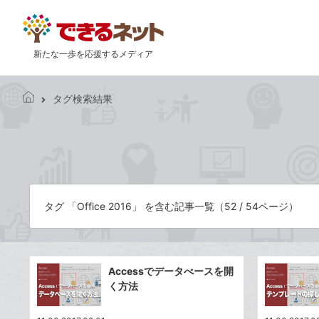
新たな一歩を応援するメディア
タグ検索結果
で
き
る
ネ
ッ
ト
タグ 「Office 2016」 を含む記事一覧（52 / 54ページ）
Accessでデータべースを開
く方法