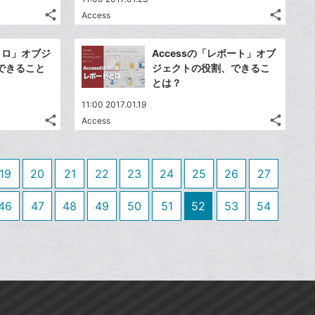
る
る
ア
ア
る
る
ク
ク
な
な
share
share
Access
記
記
Twitter
Twitte
に
に
ブ
ブ
事
事
で
で
追
追
Facebook
Faceb
ッ
ッ
を
を
マクロ」オブジ
Accessの「レポート」オブ
シ
シ
加
加
シ
シ
で
で
ク
ク
LINE
LINE
できること
ジェクトの役割、できるこ
ェ
ェ
ェ
ェ
シ
シ
マ
マ
で
で
とは？
は
は
ア
ア
ア
ア
ェ
ェ
ー
ー
送
送
す
す
て
て
11:00 2017.01.19
る
る
ア
ア
ク
ク
る
る
な
な
share
share
Access
記
記
に
Twitter
に
Twitte
ブ
ブ
事
事
追
で
追
で
Facebook
Faceb
ッ
ッ
を
を
加
シ
加
シ
シ
シ
で
で
ク
ク
LINE
LINE
19
20
21
22
23
24
25
26
27
ェ
ェ
ェ
ェ
シ
シ
マ
マ
で
で
は
は
ア
ア
ア
ア
ェ
ェ
ー
ー
送
送
す
す
46
47
48
49
50
51
52
53
54
て
て
る
る
ア
ア
ク
ク
る
る
な
な
に
に
ブ
ブ
追
追
ッ
ッ
加
加
ク
ク
マ
マ
ー
ー