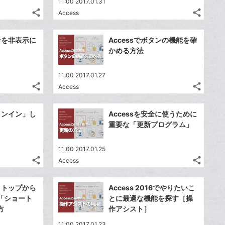
11:00 2017.01.31
share
share
Access
記
記
Twitter
Twitte
事
事
で
で
Facebook
Faceb
を
を
ボンを非表示に
Accessでボタンの機能を確
シ
シ
シ
シ
で
で
LINE
LINE
かめる方法
ェ
ェ
ェ
ェ
シ
シ
で
で
は
は
ア
ア
ア
ア
ェ
ェ
送
送
す
す
て
て
11:00 2017.01.27
る
る
ア
ア
る
る
share
share
な
な
Access
記
記
Twitter
Twitte
ブ
ブ
事
事
で
で
Facebook
Faceb
ッ
ッ
を
を
サインイン」し
Accessを安全に使うために
シ
シ
シ
シ
で
で
LINE
LINE
ク
ク
重要な「更新プログラム」
ェ
ェ
ェ
ェ
シ
シ
で
で
マ
マ
は
は
ア
ア
ア
ア
ェ
ェ
送
送
ー
ー
す
す
て
て
11:00 2017.01.25
る
る
ア
ア
る
る
ク
ク
share
share
な
な
Access
記
記
Twitter
Twitte
に
に
ブ
ブ
事
事
で
で
Facebook
Faceb
追
追
ッ
ッ
を
を
スクトップから
Access 2016でやりたいこ
シ
シ
シ
シ
で
で
加
加
LINE
LINE
ク
ク
「ショート
とに最適な機能を探す［操
ェ
ェ
ェ
ェ
シ
シ
で
で
マ
マ
方
作アシスト］
は
は
ア
ア
ア
ア
ェ
ェ
送
送
ー
ー
す
す
て
て
11:00 2017.01.23