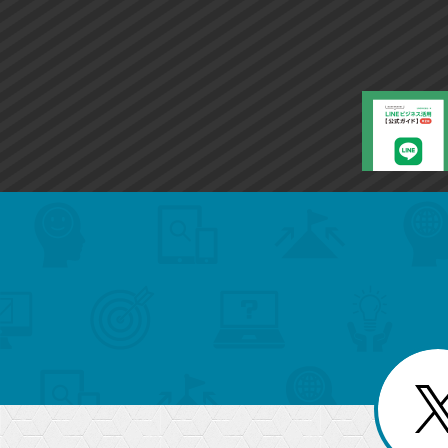
ク
に
追
加
search
format_list_bulleted
検
カ
検
カ
索
テ
メ
ゴ
索
テ
ニ
リ
ュ
ー
ゴ
ー
一
を
覧
リ
閉
を
じ
閉
ー
る
じ
る
か