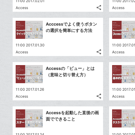
11:00 2017.02.01
11:00 2017.0
share
Access
Access
記
Twitter
事
で
Facebook
を
Acccessでよく使うボタン
シ
シ
で
LINE
の選択を簡単にする方法
ェ
ェ
シ
で
は
ア
ア
ェ
送
す
て
11:00 2017.01.30
11:00 2017.0
る
ア
る
share
な
Access
Access
記
Twitter
ブ
事
で
Facebook
ッ
を
Accessの「ビュー」とは
シ
シ
で
LINE
ク
（意味と切り替え方）
ェ
ェ
シ
で
マ
は
ア
ア
ェ
送
ー
す
て
11:00 2017.01.26
11:00 2017.0
る
ア
る
ク
share
な
Access
Access
記
Twitter
に
ブ
事
で
Facebook
追
ッ
を
Accessを起動した直後の画
シ
シ
で
加
LINE
ク
面でできること
ェ
ェ
シ
で
マ
は
ア
ア
ェ
送
ー
す
て
11:00 2017.01.24
11:00 2017.0