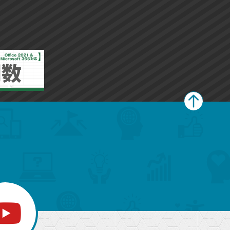
ク
ク
に
に
追
追
加
加
ペ
ー
ジ
上
部
へ