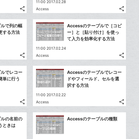
11:00 2017.02.28
share
share
Access
記
記
Twitter
Twitte
事
事
で
で
Facebook
Faceb
を
を
ーブルで列の幅
Accessのテーブルで［コピ
シ
シ
シ
シ
で
で
LINE
LINE
更する方法
ー］と［貼り付け］を使っ
ェ
ェ
ェ
ェ
シ
シ
で
で
て入力を効率化する方法
は
は
ア
ア
ア
ア
ェ
ェ
送
送
す
す
て
て
11:00 2017.02.24
る
る
ア
ア
る
る
な
な
share
share
Access
記
記
Twitter
Twitte
ブ
ブ
事
事
で
で
Facebook
Faceb
ッ
ッ
を
を
ーブルでレコー
Accessのテーブルでレコー
シ
シ
シ
シ
で
で
ク
ク
LINE
LINE
簡単に行う
ドやフィールド、セルを選
ェ
ェ
ェ
ェ
シ
シ
マ
マ
で
で
択する方法
は
は
ア
ア
ア
ア
ェ
ェ
ー
ー
送
送
す
す
て
て
11:00 2017.02.22
る
る
ア
ア
ク
ク
る
る
な
な
share
share
Access
記
記
に
Twitter
に
Twitte
ブ
ブ
事
事
追
で
追
で
Facebook
Faceb
ッ
ッ
を
を
ーブルの名前の
Accessのテーブルの種類
加
シ
加
シ
シ
シ
で
で
ク
ク
LINE
LINE
うときは
ェ
ェ
ェ
ェ
シ
シ
マ
マ
で
で
は
は
ア
ア
ア
ア
ェ
ェ
ー
ー