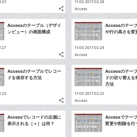
3.01
11:00 2017.02.28
share
Access
記
Twitter
事
で
Facebook
を
Accessのテーブル（デザイ
Accessのテ
シ
シ
で
LINE
ンビュー）の画面構成
や行の高さを変
ェ
ェ
シ
で
は
ア
ア
ェ
送
す
て
2.27
11:00 2017.02.24
る
ア
る
な
share
Access
記
Twitter
ブ
事
で
Facebook
ッ
を
Accessのテーブルでレコー
Accessのテ
シ
シ
で
ク
LINE
ドを保存する方法
ドの切り替えを
ェ
ェ
シ
マ
で
方法
は
ア
ア
ェ
ー
送
す
て
2.23
11:00 2017.02.22
る
ア
ク
る
な
share
Access
記
に
Twitter
ブ
事
追
で
Facebook
ッ
を
Accessでレコードの左側に
Accessでテ
加
シ
シ
で
ク
LINE
表示される［＋］は何？
変更や削除を行
ェ
ェ
シ
マ
で
は
ア
ア
ェ
ー