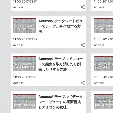
11:00 2017.03.01
11:00 2017.0
share
Access
Access
記
Twitter
事
で
Facebook
を
Accessのデータシートビュ
シ
シ
で
LINE
ーでテーブルを作成する方
ェ
ェ
シ
で
法
は
ア
ア
ェ
送
す
て
11:00 2017.02.27
11:00 2017.0
る
ア
る
な
share
Access
Access
記
Twitter
ブ
事
で
Facebook
ッ
を
Accessのテーブルでレコー
シ
シ
で
ク
LINE
ドの編集を取り消したり削
ェ
ェ
シ
マ
で
除したりする方法
は
ア
ア
ェ
ー
送
す
て
11:00 2017.02.23
11:00 2017.0
る
ア
ク
る
な
share
Access
Access
記
に
Twitter
ブ
事
追
で
Facebook
ッ
を
Accessのテーブル（データ
加
シ
シ
で
ク
LINE
シートビュー）の画面構成
ェ
ェ
シ
マ
で
とアイコンの意味
は
ア
ア
ェ
ー