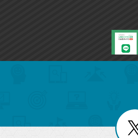
ク
に
追
加
search
format_list_bulleted
検
カ
検
カ
索
テ
メ
ゴ
索
テ
ニ
リ
ュ
ー
ゴ
ー
一
を
覧
リ
閉
を
じ
閉
ー
る
じ
る