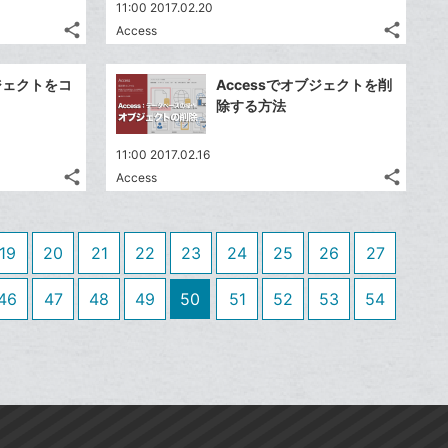
送
送
す
す
て
て
11:00 2017.02.20
る
る
ア
ア
ク
ク
る
る
な
な
share
share
Access
記
記
に
Twitter
に
Twitte
ブ
ブ
事
事
追
で
追
で
Facebook
Faceb
ッ
ッ
を
を
ブジェクトをコ
Accessでオブジェクトを削
加
シ
加
シ
シ
シ
で
で
ク
ク
LINE
LINE
除する方法
ェ
ェ
ェ
ェ
シ
シ
マ
マ
で
で
は
は
ア
ア
ア
ア
ェ
ェ
ー
ー
送
送
す
す
て
て
11:00 2017.02.16
る
る
ア
ア
ク
ク
る
る
share
share
な
な
Access
記
記
Twitter
Twitte
に
に
ブ
ブ
事
事
で
で
追
追
Facebook
Faceb
ッ
ッ
を
を
シ
シ
加
加
シ
シ
で
で
LINE
LINE
ク
ク
19
20
21
22
23
24
25
26
27
ェ
ェ
ェ
ェ
シ
シ
で
で
マ
マ
は
は
ア
ア
ア
ア
ェ
ェ
送
送
ー
ー
す
す
46
47
48
49
50
51
52
53
54
て
て
る
る
ア
ア
る
る
ク
ク
な
な
に
に
ブ
ブ
追
追
ッ
ッ
加
加
ク
ク
マ
マ
ー
ー