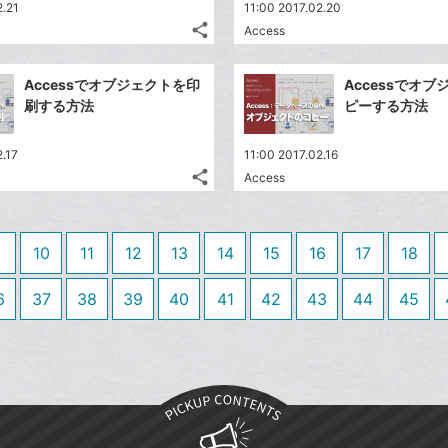
送
す
て
2.21
11:00 2017.02.20
る
ア
ク
る
な
share
Access
記
に
Twitter
ブ
事
追
で
Facebook
ッ
を
Accessでオブジェクトを印
Accessでオ
加
シ
シ
で
ク
LINE
刷する方法
ピーする方法
ェ
ェ
シ
マ
で
は
ア
ア
ェ
ー
送
す
て
2.17
11:00 2017.02.16
る
ア
ク
る
share
な
Access
記
Twitter
に
ブ
事
で
追
Facebook
ッ
を
シ
加
シ
で
LINE
ク
10
11
12
13
14
15
16
17
18
ェ
ェ
シ
で
マ
は
ア
ア
ェ
送
ー
す
6
37
38
39
40
41
42
43
44
45
て
る
ア
る
ク
な
に
ブ
追
ッ
加
ク
マ
ー