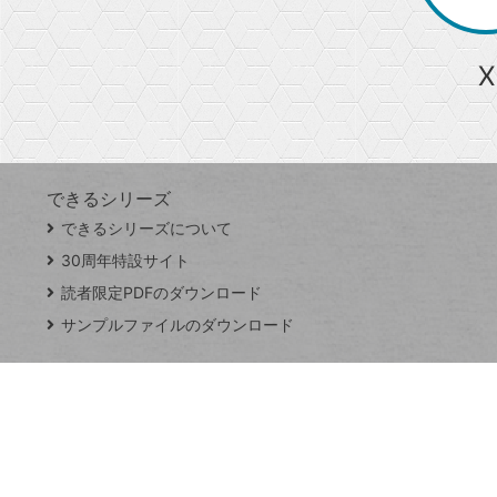
か
ら
急上昇ワード
X
探
Googleスプレッドシート
iPhone
VLOOKUP
す
できるシリーズ
close
できるシリーズについて
閉
ト
じ
ッ
30周年特設サイト
る
プ
読者限定PDFのダウンロード
ペ
サンプルファイルのダウンロード
ー
ジ
連載
Excel Q&A