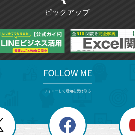
ク
ピックアップ
に
追
加
FOLLOW ME
フォローして通知を受け取る
search
検