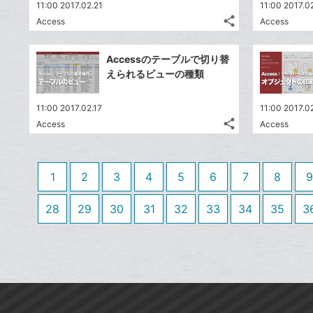
送
す
て
11:00 2017.02.21
11:00 2017.0
る
ア
ク
る
な
share
Access
Access
記
に
Twitter
ブ
事
追
で
Facebook
ッ
を
Accessのテーブルで切り替
加
シ
シ
で
ク
LINE
えられるビューの種類
ェ
ェ
シ
マ
で
は
ア
ア
ェ
ー
送
す
て
11:00 2017.02.17
11:00 2017.0
る
ア
ク
る
share
な
Access
Access
記
Twitter
に
ブ
事
で
追
Facebook
ッ
を
シ
加
シ
で
LINE
ク
1
2
3
4
5
6
7
8
9
ェ
ェ
シ
で
マ
は
ア
ア
ェ
送
ー
す
28
29
30
31
32
33
34
35
3
て
る
ア
る
ク
な
に
ブ
追
ッ
加
ク
マ
ー