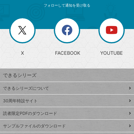
メ
ゴ
索
テ
ニ
リ
フォローして通知を受け取る
ゴ
ュ
ー
ー
一
リ
を
覧
閉
を
ー
じ
閉
か
る
じ
る
search
ら
急
X
FACEBOOK
YOUTUBE
探
上
検
昇
索
す
ワ
できるシリーズ
ー
ド
できるシリーズについて
Google
ト
スプレ
ッ
30周年特設サイト
ッドシ
プ
読者限定PDFのダウンロード
ート
ペ
iPhone
ー
サンプルファイルのダウンロード
VLOOKUP
ジ