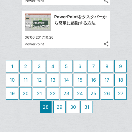
ク
share
な
PowerPoint
記
Twitter
に
ブ
事
で
Facebook
追
ッ
を
PowerPointをタスクバーか
シ
シ
で
加
LINE
ク
ら簡単に起動する方法
ェ
ェ
シ
で
マ
は
ア
ア
ェ
送
ー
す
て
06:00 2017.10.26
る
ア
る
ク
share
な
PowerPoint
記
Twitter
に
ブ
事
で
Facebook
追
ッ
を
シ
シ
で
加
LINE
ク
1
2
3
4
5
6
7
8
9
ェ
ェ
シ
で
マ
は
ア
ア
ェ
送
ー
す
10
11
12
13
14
15
16
17
18
て
る
ア
る
ク
な
19
20
21
22
23
24
25
26
27
に
ブ
追
ッ
28
29
30
31
加
ク
マ
ー
ク