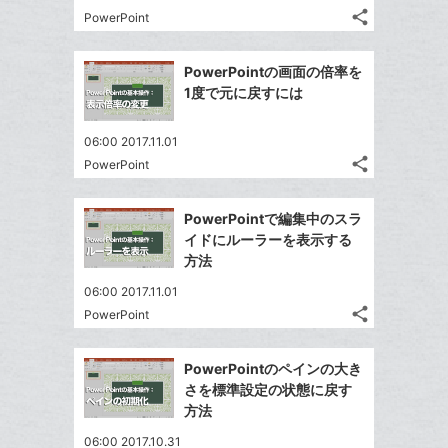
る
ア
ク
る
share
な
PowerPoint
記
Twitter
に
ブ
事
で
追
Facebook
ッ
を
PowerPointの画面の倍率を
シ
加
シ
で
LINE
ク
1度で元に戻すには
ェ
ェ
シ
で
マ
は
ア
ア
ェ
送
ー
す
て
06:00 2017.11.01
る
ア
る
ク
share
な
PowerPoint
記
Twitter
に
ブ
事
で
Facebook
追
ッ
を
PowerPointで編集中のスラ
シ
シ
で
加
LINE
ク
イドにルーラーを表示する
ェ
ェ
シ
で
マ
方法
は
ア
ア
ェ
送
ー
す
て
06:00 2017.11.01
る
ア
る
ク
な
share
PowerPoint
記
Twitter
に
ブ
事
で
追
Facebook
ッ
を
PowerPointのペインの大き
シ
加
シ
で
ク
LINE
さを標準設定の状態に戻す
ェ
ェ
シ
マ
で
方法
は
ア
ア
ェ
ー
送
す
て
06:00 2017.10.31