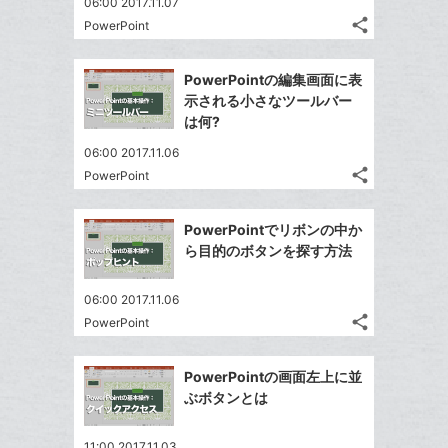
て
06:00 2017.11.07
る
ア
ク
る
share
な
PowerPoint
記
Twitter
に
ブ
事
で
追
Facebook
ッ
を
PowerPointの編集画面に表
シ
加
シ
で
LINE
ク
示される小さなツールバー
ェ
ェ
シ
で
マ
は何?
は
ア
ア
ェ
送
ー
す
て
06:00 2017.11.06
る
ア
る
ク
な
share
PowerPoint
記
Twitter
に
ブ
事
で
追
Facebook
ッ
を
PowerPointでリボンの中か
シ
加
シ
で
ク
LINE
ら目的のボタンを探す方法
ェ
ェ
シ
マ
で
は
ア
ア
ェ
ー
送
す
て
06:00 2017.11.06
る
ア
ク
る
share
な
PowerPoint
記
Twitter
に
ブ
事
で
追
Facebook
ッ
を
PowerPointの画面左上に並
シ
加
シ
で
LINE
ク
ぶボタンとは
ェ
ェ
シ
で
マ
は
ア
ア
ェ
送
ー
す
て
11:00 2017.11.03