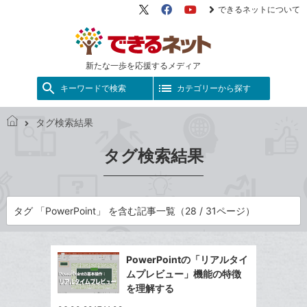
できるネットについて
X（旧
Facebook
YouTube
Twitter）
新たな一歩を応援するメディア
キーワードで検索
カテゴリーから探す
タグ検索結果
で
き
タグ検索結果
る
ネ
ッ
ト
タグ 「PowerPoint」 を含む記事一覧（28 / 31ページ）
PowerPointの「リアルタイ
ムプレビュー」機能の特徴
を理解する