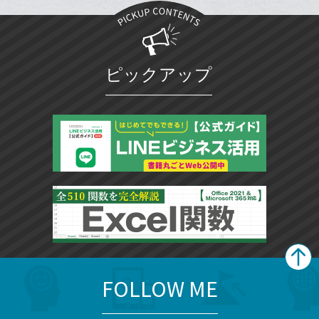
に
追
加
ピックアップ
FOLLOW ME
search
format_list_bulleted
検
カ
検
カ
索
テ