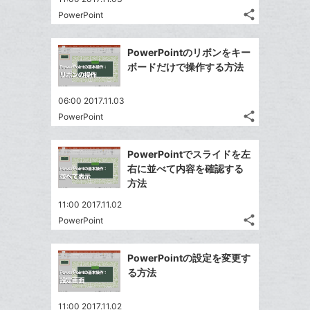
る
ア
る
ク
share
な
PowerPoint
記
Twitter
に
ブ
事
で
Facebook
追
ッ
を
PowerPointのリボンをキー
シ
シ
で
加
LINE
ク
ボードだけで操作する方法
ェ
ェ
シ
で
マ
は
ア
ア
ェ
送
ー
す
て
06:00 2017.11.03
る
ア
る
ク
share
な
PowerPoint
記
Twitter
に
ブ
事
で
Facebook
追
ッ
を
PowerPointでスライドを左
シ
シ
で
加
LINE
ク
右に並べて内容を確認する
ェ
ェ
シ
で
マ
方法
は
ア
ア
ェ
送
ー
す
て
11:00 2017.11.02
る
ア
る
ク
な
share
PowerPoint
記
Twitter
に
ブ
事
で
追
Facebook
ッ
を
PowerPointの設定を変更す
シ
加
シ
で
ク
LINE
る方法
ェ
ェ
シ
マ
で
は
ア
ア
ェ
ー
送
す
て
11:00 2017.11.02