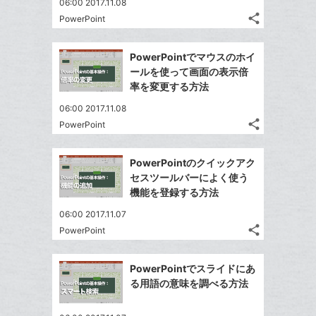
06:00 2017.11.08
share
PowerPoint
記
Twitter
事
で
Facebook
を
PowerPointでマウスのホイ
シ
シ
で
LINE
ールを使って画面の表示倍
ェ
ェ
シ
で
率を変更する方法
は
ア
ア
ェ
送
す
て
06:00 2017.11.08
る
ア
る
な
share
PowerPoint
記
Twitter
ブ
事
で
Facebook
ッ
を
PowerPointのクイックアク
シ
シ
で
ク
LINE
セスツールバーによく使う
ェ
ェ
シ
マ
で
機能を登録する方法
は
ア
ア
ェ
ー
送
す
て
06:00 2017.11.07
る
ア
ク
る
な
share
PowerPoint
記
に
Twitter
ブ
事
追
で
Facebook
ッ
を
PowerPointでスライドにあ
加
シ
シ
で
ク
LINE
る用語の意味を調べる方法
ェ
ェ
シ
マ
で
は
ア
ア
ェ
ー
送
す