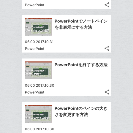
る
ア
ク
る
な
share
PowerPoint
記
に
Twitter
ブ
事
追
で
Facebook
ッ
を
PowerPointでノートペイン
加
シ
シ
で
ク
LINE
を非表示にする方法
ェ
ェ
シ
マ
で
は
ア
ア
ェ
ー
送
す
て
06:00 2017.10.31
る
ア
ク
る
share
な
PowerPoint
記
Twitter
に
ブ
事
で
追
Facebook
ッ
を
PowerPointを終了する方法
シ
加
シ
で
LINE
ク
ェ
ェ
シ
で
マ
は
ア
ア
ェ
送
ー
す
て
06:00 2017.10.30
る
ア
る
ク
share
な
PowerPoint
記
Twitter
に
ブ
事
で
Facebook
追
ッ
を
PowerPointのペインの大き
シ
シ
で
加
LINE
ク
さを変更する方法
ェ
ェ
シ
で
マ
は
ア
ア
ェ
送
ー
す
て
06:00 2017.10.30