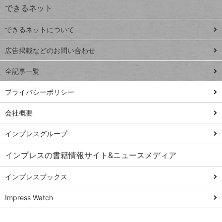
できるネット
連載
できるネットについて
Excel Q&A
close
閉じ
トイアンナ流仕
広告掲載などのお問い合わせ
る
事術
全記事一覧
PowerAutomate
ではじめる業務
プライバシーポリシー
の完全自動化
会社概要
AI議事録作成術
Windows 11
インプレスグループ
Q&A
インプレスの書籍情報サイト&ニュースメディア
Teams踏み込み
活用術
インプレスブックス
Excel講師の仕事
Impress Watch
術
エクセル時短