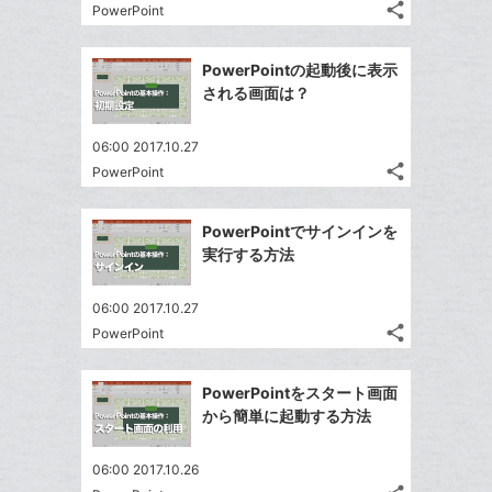
る
ア
る
ク
share
な
PowerPoint
記
Twitter
に
ブ
事
で
Facebook
追
ッ
を
PowerPointの起動後に表示
シ
シ
で
加
LINE
ク
される画面は？
ェ
ェ
シ
で
マ
は
ア
ア
ェ
送
ー
す
て
06:00 2017.10.27
る
ア
る
ク
share
な
PowerPoint
記
Twitter
に
ブ
事
で
Facebook
追
ッ
を
PowerPointでサインインを
シ
シ
で
加
LINE
ク
実行する方法
ェ
ェ
シ
で
マ
は
ア
ア
ェ
送
ー
す
て
06:00 2017.10.27
る
ア
る
ク
share
な
PowerPoint
記
Twitter
に
ブ
事
で
Facebook
追
ッ
を
PowerPointをスタート画面
シ
シ
で
加
LINE
ク
から簡単に起動する方法
ェ
ェ
シ
で
マ
は
ア
ア
ェ
送
ー
す
て
06:00 2017.10.26
る
ア
る