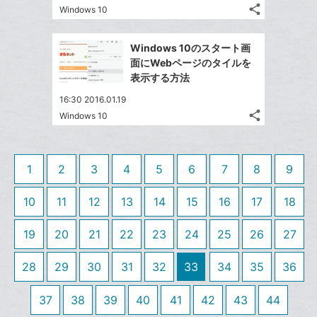
る
ア
ク
る
な
share
Windows 10
記
に
Twitter
ブ
事
追
で
Facebook
ッ
を
Windows 10のスタート画
加
シ
シ
で
ク
LINE
面にWebページのタイルを
ェ
ェ
シ
マ
で
表示する方法
は
ア
ア
ェ
ー
送
す
て
16:30 2016.01.19
る
ア
ク
る
な
share
Windows 10
記
に
Twitter
ブ
事
追
で
Facebook
ッ
を
加
シ
シ
で
ク
LINE
1
2
3
4
5
6
7
8
9
ェ
ェ
シ
マ
で
は
ア
ア
ェ
ー
送
す
10
11
12
13
14
15
16
17
18
て
る
ア
ク
る
な
に
19
20
21
22
23
24
25
26
27
ブ
追
ッ
28
29
30
31
32
33
34
35
加
36
ク
マ
37
38
39
40
41
42
43
44
ー