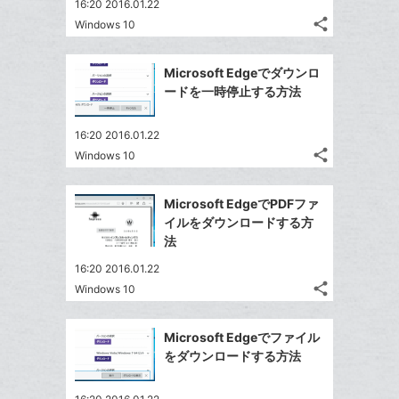
て
16:20 2016.01.22
る
ア
ク
る
な
share
Windows 10
記
に
Twitter
ブ
事
追
で
Facebook
ッ
を
Microsoft Edgeでダウンロ
加
シ
シ
で
ク
LINE
ードを一時停止する方法
ェ
ェ
シ
マ
で
は
ア
ア
ェ
ー
送
す
て
16:20 2016.01.22
る
ア
ク
る
share
な
Windows 10
記
Twitter
に
ブ
事
で
追
Facebook
ッ
を
Microsoft EdgeでPDFファ
シ
加
シ
で
LINE
ク
イルをダウンロードする方
ェ
ェ
シ
で
マ
法
は
ア
ア
ェ
送
ー
す
て
16:20 2016.01.22
る
ア
る
ク
な
share
Windows 10
記
Twitter
に
ブ
事
で
追
Facebook
ッ
を
Microsoft Edgeでファイル
シ
加
シ
で
ク
LINE
をダウンロードする方法
ェ
ェ
シ
マ
で
は
ア
ア
ェ
ー
送
す
て