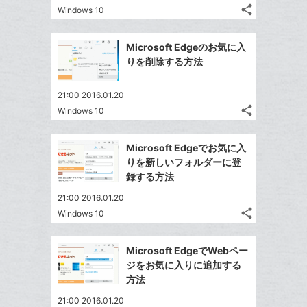
る
ア
る
ク
な
share
Windows 10
記
Twitter
に
ブ
事
で
追
Facebook
ッ
を
Microsoft Edgeのお気に入
シ
加
シ
で
ク
LINE
りを削除する方法
ェ
ェ
シ
マ
で
は
ア
ア
ェ
ー
送
す
て
21:00 2016.01.20
る
ア
ク
る
share
な
Windows 10
記
Twitter
に
ブ
事
で
追
Facebook
ッ
を
Microsoft Edgeでお気に入
シ
加
シ
で
LINE
ク
りを新しいフォルダーに登
ェ
ェ
シ
で
マ
録する方法
は
ア
ア
ェ
送
ー
す
て
21:00 2016.01.20
る
ア
る
ク
な
share
Windows 10
記
Twitter
に
ブ
事
で
追
Facebook
ッ
を
Microsoft EdgeでWebペー
シ
加
シ
で
ク
LINE
ジをお気に入りに追加する
ェ
ェ
シ
マ
で
方法
は
ア
ア
ェ
ー
送
す
て
21:00 2016.01.20