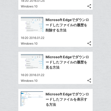
18:30 2016.01.25
る
ア
る
ク
な
share
Windows 10
記
Twitter
に
ブ
事
で
追
Facebook
ッ
を
Microsoft Edgeでダウンロ
シ
加
シ
で
ク
LINE
ードしたファイルの履歴を
ェ
ェ
シ
マ
で
削除する方法
は
ア
ア
ェ
ー
送
す
て
16:20 2016.01.22
る
ア
ク
る
な
share
Windows 10
記
に
Twitter
ブ
事
追
で
Facebook
ッ
を
Microsoft Edgeでダウンロ
加
シ
シ
で
ク
LINE
ードしたファイルの履歴を
ェ
ェ
シ
マ
で
見る方法
は
ア
ア
ェ
ー
送
す
て
16:20 2016.01.22
る
ア
ク
る
な
share
Windows 10
記
に
Twitter
ブ
事
追
で
Facebook
ッ
を
Microsoft Edgeでダウンロ
加
シ
シ
で
ク
LINE
ードしたファイルを表示す
ェ
ェ
シ
マ
で
る方法
は
ア
ア
ェ
ー
送
す