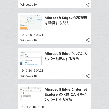
る
ア
る
ク
share
な
Windows 10
記
Twitter
に
ブ
事
で
Facebook
追
ッ
を
Microsoft Edgeの閲覧履歴
シ
シ
で
加
LINE
ク
を確認する方法
ェ
ェ
シ
で
マ
は
ア
ア
ェ
送
ー
す
て
19:10 2016.01.21
る
ア
る
ク
share
な
Windows 10
記
Twitter
に
ブ
事
で
Facebook
追
ッ
を
Microsoft Edgeでお気に入
シ
シ
で
加
LINE
ク
りバーを表示する方法
ェ
ェ
シ
で
マ
は
ア
ア
ェ
送
ー
す
て
19:10 2016.01.21
る
ア
る
ク
share
な
Windows 10
記
Twitter
に
ブ
事
で
Facebook
追
ッ
を
Microsoft EdgeにInternet
シ
シ
で
加
LINE
ク
Explorerのお気に入りをイ
ェ
ェ
シ
で
マ
ンポートする方法
は
ア
ア
ェ
送
ー
す
て
21:00 2016.01.20