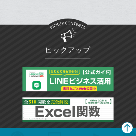
ク
に
追
加
ピックアップ