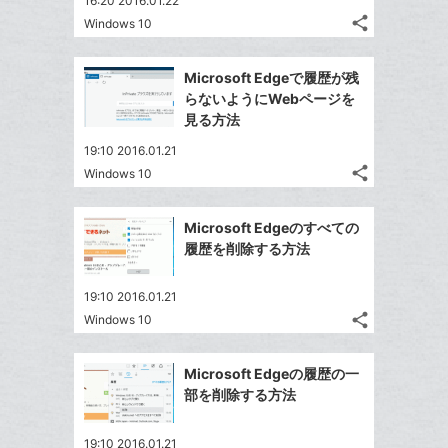
16:20 2016.01.22
る
ア
ク
る
share
な
Windows 10
記
Twitter
に
ブ
事
で
追
Facebook
ッ
を
Microsoft Edgeで履歴が残
シ
加
シ
で
LINE
ク
らないようにWebページを
ェ
ェ
シ
で
マ
見る方法
は
ア
ア
ェ
送
ー
す
て
19:10 2016.01.21
る
ア
る
ク
な
share
Windows 10
記
Twitter
に
ブ
事
で
追
Facebook
ッ
を
Microsoft Edgeのすべての
シ
加
シ
で
ク
LINE
履歴を削除する方法
ェ
ェ
シ
マ
で
は
ア
ア
ェ
ー
送
す
て
19:10 2016.01.21
る
ア
ク
る
share
な
Windows 10
記
Twitter
に
ブ
事
で
追
Facebook
ッ
を
Microsoft Edgeの履歴の一
シ
加
シ
で
LINE
ク
部を削除する方法
ェ
ェ
シ
で
マ
は
ア
ア
ェ
送
ー
す
て
19:10 2016.01.21