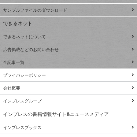
iPhone
ー
サンプルファイルのダウンロード
VLOOKUP
ジ
できるネット
連載
できるネットについて
Excel Q&A
close
閉じ
トイアンナ流仕
広告掲載などのお問い合わせ
る
事術
全記事一覧
PowerAutomate
ではじめる業務
プライバシーポリシー
の完全自動化
会社概要
AI議事録作成術
Windows 11
インプレスグループ
Q&A
インプレスの書籍情報サイト&ニュースメディア
Teams踏み込み
活用術
インプレスブックス
Excel講師の仕事