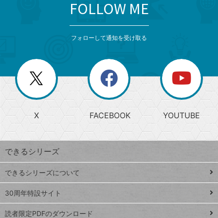
FOLLOW ME
search
format_list_bulleted
検
カ
検
カ
索
テ
メ
ゴ
索
テ
ニ
リ
フォローして通知を受け取る
ゴ
ュ
ー
ー
一
リ
を
覧
閉
を
ー
じ
閉
か
る
じ
る
search
ら
急
X
FACEBOOK
YOUTUBE
探
上
検
昇
索
す
ワ
できるシリーズ
ー
ド
できるシリーズについて
Google
ト
スプレ
ッ
30周年特設サイト
ッドシ
プ
読者限定PDFのダウンロード
ート
ペ