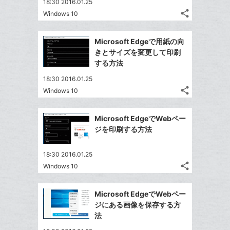
18:30 2016.01.25
share
Windows 10
記
Twitter
事
で
Facebook
を
Microsoft Edgeで用紙の向
シ
シ
で
LINE
きとサイズを変更して印刷
ェ
ェ
シ
で
する方法
は
ア
ア
ェ
送
す
て
18:30 2016.01.25
る
ア
る
な
share
Windows 10
記
Twitter
ブ
事
で
Facebook
ッ
を
Microsoft EdgeでWebペー
シ
シ
で
ク
LINE
ジを印刷する方法
ェ
ェ
シ
マ
で
は
ア
ア
ェ
ー
送
す
て
18:30 2016.01.25
る
ア
ク
る
share
な
Windows 10
記
Twitter
に
ブ
事
で
追
Facebook
ッ
を
Microsoft EdgeでWebペー
シ
加
シ
で
LINE
ク
ジにある画像を保存する方
ェ
ェ
シ
で
マ
法
は
ア
ア
ェ
送
ー
す
て