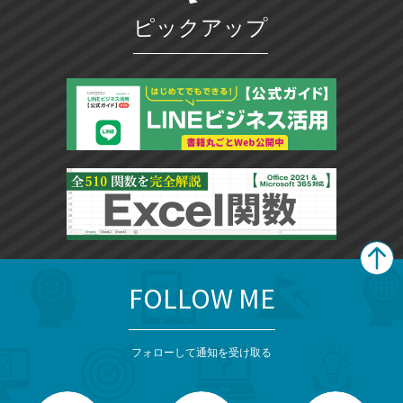
ク
ピックアップ
に
追
加
FOLLOW ME
search
format_list_bulleted
検
カ
検
カ
索
テ
メ
ゴ
索
テ
ニ
リ
フォローして通知を受け取る
ゴ
ュ
ー
ー
一
リ
を
覧