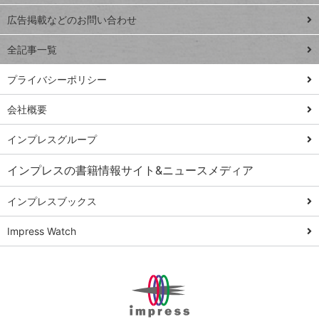
close
閉じ
トイアンナ流仕
広告掲載などのお問い合わせ
る
事術
全記事一覧
PowerAutomate
ではじめる業務
プライバシーポリシー
の完全自動化
会社概要
AI議事録作成術
Windows 11
インプレスグループ
Q&A
インプレスの書籍情報サイト&ニュースメディア
Teams踏み込み
活用術
インプレスブックス
Excel講師の仕事
Impress Watch
術
エクセル時短
パワポ時短
Windows Tips