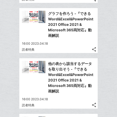
ク
記
Twitter
マ
事
で
Facebook
を
ー
グラフを作ろう -『できる
シ
シ
で
LINE
Word&Excel&PowerPoint
ク
ェ
ェ
シ
で
2021 Office 2021 &
は
に
ア
ア
ェ
Microsoft 365両対応』動
送
す
て
追
る
画解説
ア
る
な
加
16:00 2023.04.18
ブ
share
読者特典
ッ
記
Twitter
ク
事
で
Facebook
を
マ
他の表から該当するデータ
シ
シ
で
LINE
ー
を取り出そう -『できる
ェ
ェ
シ
で
Word&Excel&PowerPoint
ク
は
ア
ア
ェ
2021 Office 2021 &
送
す
に
て
る
Microsoft 365両対応』動
ア
る
追
な
画解説
加
ブ
16:00 2023.04.18
ッ
share
読者特典
ク
記
Twitter
マ
事
で
Facebook