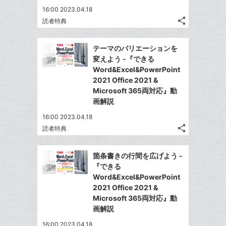
ブ
16:00 2023.04.18
ッ
share
読者特典
ク
記
Twitter
マ
事
で
Facebook
を
ー
テーマのバリエーションを
シ
シ
で
LINE
変えよう -『できる
ク
ェ
ェ
シ
で
Word&Excel&PowerPoint
は
に
ア
ア
ェ
2021 Office 2021 &
送
す
て
追
る
Microsoft 365両対応』動
ア
る
な
加
画解説
ブ
16:00 2023.04.18
ッ
share
読者特典
ク
記
Twitter
マ
事
で
Facebook
を
ー
箇条書きの行間を広げよう -
シ
シ
で
LINE
『できる
ク
ェ
ェ
シ
で
Word&Excel&PowerPoint
は
に
ア
ア
ェ
2021 Office 2021 &
送
す
て
追
る
Microsoft 365両対応』動
ア
る
な
加
画解説
ブ
16:00 2023.04.18