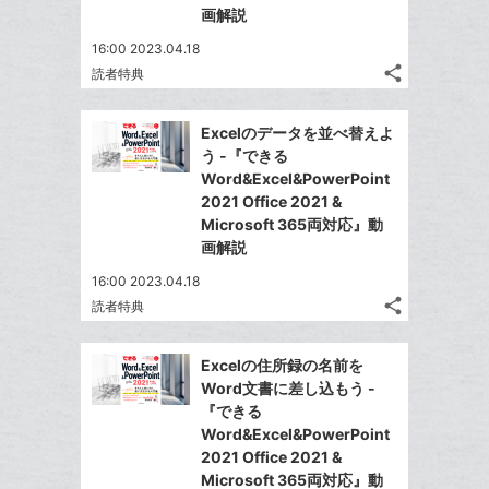
な
画解説
ブ
16:00 2023.04.18
ッ
share
読者特典
ク
記
Twitter
マ
事
で
Facebook
を
ー
Excelのデータを並べ替えよ
シ
シ
で
LINE
う -『できる
ク
ェ
ェ
シ
で
Word&Excel&PowerPoint
は
に
ア
ア
ェ
2021 Office 2021 &
送
す
て
追
る
Microsoft 365両対応』動
ア
る
な
加
画解説
ブ
16:00 2023.04.18
ッ
share
読者特典
ク
記
Twitter
マ
事
で
Facebook
を
ー
Excelの住所録の名前を
シ
シ
で
LINE
Word文書に差し込もう -
ク
ェ
ェ
シ
で
『できる
は
に
ア
ア
ェ
Word&Excel&PowerPoint
送
す
て
追
る
2021 Office 2021 &
ア
る
な
加
Microsoft 365両対応』動