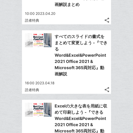
画解説まとめ
10:00 2023.04.20
share
読者特典
記
Twitter
事
で
Facebook
を
すべてのスライドの書式を
シ
シ
で
LINE
まとめて変更しよう -『でき
ェ
ェ
シ
で
る
は
ア
ア
ェ
Word&Excel&PowerPoint
送
す
て
る
2021 Office 2021 &
ア
る
な
Microsoft 365両対応』動
ブ
画解説
ッ
16:00 2023.04.18
ク
share
読者特典
マ
記
Twitter
事
ー
で
Facebook
を
Excelの大きな表を用紙に収
ク
シ
シ
で
LINE
めて印刷しよう -『できる
に
ェ
ェ
シ
で
Word&Excel&PowerPoint
は
ア
追
ア
ェ
2021 Office 2021 &
送
す
て
加
る
Microsoft 365両対応』動
ア
る