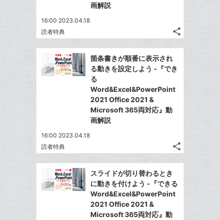
画解説
ブ
16:00 2023.04.18
ッ
share
読者特典
ク
記
Twitter
マ
事
で
Facebook
を
ー
箇条書きが順番に表示され
シ
シ
で
LINE
る動きを設定しよう -『でき
ク
ェ
ェ
シ
で
る
は
に
ア
ア
ェ
Word&Excel&PowerPoint
送
す
て
追
る
2021 Office 2021 &
ア
る
な
加
Microsoft 365両対応』動
ブ
画解説
ッ
16:00 2023.04.18
ク
share
読者特典
マ
記
Twitter
事
ー
で
Facebook
を
スライドが切り替わるとき
ク
シ
シ
で
LINE
に動きを付けよう -『できる
に
ェ
ェ
シ
で
Word&Excel&PowerPoint
は
ア
追
ア
ェ
2021 Office 2021 &
送
す
て
加
る
Microsoft 365両対応』動
ア
る
な