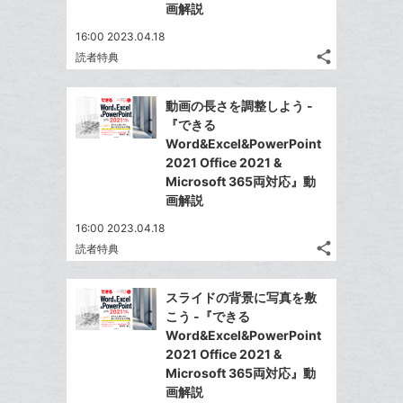
画解説
ブ
16:00 2023.04.18
ッ
share
読者特典
ク
記
Twitter
マ
事
で
Facebook
を
ー
動画の長さを調整しよう -
シ
シ
で
LINE
『できる
ク
ェ
ェ
シ
で
Word&Excel&PowerPoint
は
に
ア
ア
ェ
2021 Office 2021 &
送
す
て
追
る
Microsoft 365両対応』動
ア
る
な
加
画解説
ブ
16:00 2023.04.18
ッ
share
読者特典
ク
記
Twitter
マ
事
で
Facebook
を
ー
スライドの背景に写真を敷
シ
シ
で
LINE
こう -『できる
ク
ェ
ェ
シ
で
Word&Excel&PowerPoint
は
に
ア
ア
ェ
2021 Office 2021 &
送
す
て
追
る
Microsoft 365両対応』動
ア
る
な
加
画解説