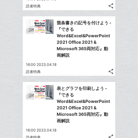
ッ
share
読者特典
ク
記
Twitter
マ
事
で
Facebook
を
ー
箇条書きの記号を付けよう -
シ
シ
で
LINE
『できる
ク
ェ
ェ
シ
で
Word&Excel&PowerPoint
は
に
ア
ア
ェ
2021 Office 2021 &
送
す
て
追
る
Microsoft 365両対応』動
ア
る
な
加
画解説
ブ
16:00 2023.04.18
ッ
share
読者特典
ク
記
Twitter
マ
事
で
Facebook
を
ー
表とグラフを印刷しよう -
シ
シ
で
LINE
『できる
ク
ェ
ェ
シ
で
Word&Excel&PowerPoint
は
に
ア
ア
ェ
2021 Office 2021 &
送
す
て
追
る
Microsoft 365両対応』動
ア
る
な
加
画解説
ブ
16:00 2023.04.18
ッ
share
読者特典