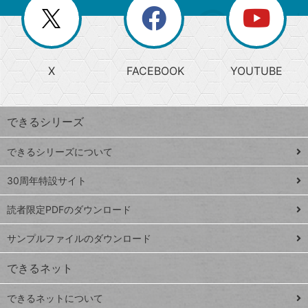
閉
を
ー
じ
閉
か
る
じ
る
search
ら
急
X
FACEBOOK
YOUTUBE
探
上
検
昇
索
す
ワ
できるシリーズ
ー
ド
できるシリーズについて
Google
ト
スプレ
ッ
30周年特設サイト
ッドシ
プ
読者限定PDFのダウンロード
ート
ペ
iPhone
ー
サンプルファイルのダウンロード
VLOOKUP
ジ
できるネット
連載
できるネットについて
Excel Q&A