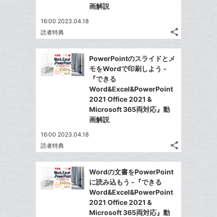
ブ
画解説
ッ
16:00 2023.04.18
ク
share
読者特典
マ
記
Twitter
事
ー
で
Facebook
を
PowerPointのスライドとメ
ク
シ
シ
で
LINE
モをWordで印刷しよう -
に
ェ
ェ
シ
で
『できる
は
ア
追
ア
ェ
Word&Excel&PowerPoint
送
す
て
加
る
2021 Office 2021 &
ア
る
な
Microsoft 365両対応』動
ブ
画解説
ッ
16:00 2023.04.18
ク
share
読者特典
マ
記
Twitter
事
ー
で
Facebook
を
Wordの文書をPowerPoint
ク
シ
シ
で
LINE
に読み込もう -『できる
に
ェ
ェ
シ
で
Word&Excel&PowerPoint
は
ア
追
ア
ェ
2021 Office 2021 &
送
す
て
加
る
Microsoft 365両対応』動
ア
る