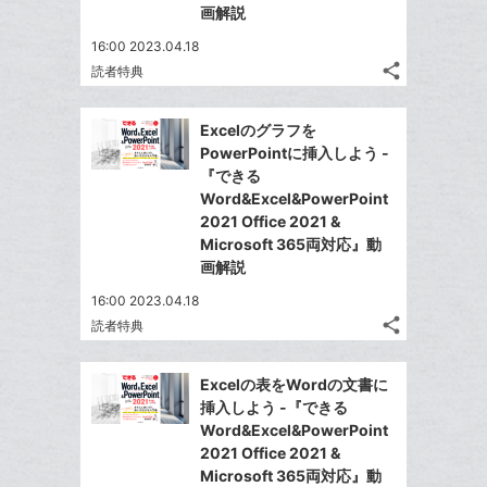
な
画解説
ブ
16:00 2023.04.18
ッ
share
読者特典
ク
記
Twitter
マ
事
で
Facebook
を
ー
Excelのグラフを
シ
シ
で
LINE
PowerPointに挿入しよう -
ク
ェ
ェ
シ
で
『できる
は
に
ア
ア
ェ
Word&Excel&PowerPoint
送
す
て
追
る
2021 Office 2021 &
ア
る
な
加
Microsoft 365両対応』動
ブ
画解説
ッ
16:00 2023.04.18
ク
share
読者特典
マ
記
Twitter
事
ー
で
Facebook
を
Excelの表をWordの文書に
ク
シ
シ
で
LINE
挿入しよう -『できる
に
ェ
ェ
シ
で
Word&Excel&PowerPoint
は
ア
追
ア
ェ
2021 Office 2021 &
送
す
て
加
る
Microsoft 365両対応』動
ア
る
な