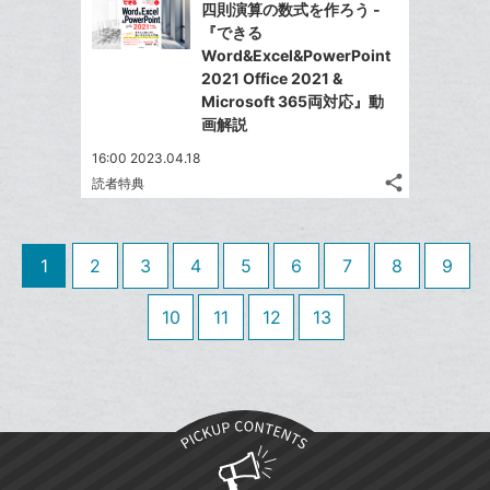
を
ー
四則演算の数式を作ろう -
シ
シ
で
LINE
『できる
ク
ェ
ェ
シ
で
Word&Excel&PowerPoint
は
に
ア
ア
ェ
2021 Office 2021 &
送
す
て
追
る
Microsoft 365両対応』動
ア
る
な
加
画解説
ブ
16:00 2023.04.18
ッ
share
読者特典
ク
記
Twitter
マ
事
で
Facebook
を
ー
シ
シ
で
LINE
1
2
3
4
5
6
7
8
9
ク
ェ
ェ
シ
で
は
に
ア
ア
ェ
送
す
10
11
12
13
て
追
る
ア
る
な
加
ブ
ッ
ク
マ
ー