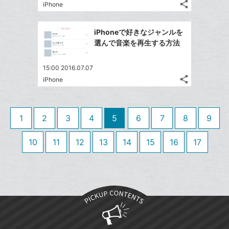
る
ク
な
share
iPhone
記
Twitter
に
ブ
事
で
追
Facebook
ッ
を
iPhoneで好きなジャンルを
シ
加
シ
で
ク
LINE
選んで音楽を再生する方法
ェ
ェ
シ
マ
で
は
ア
ア
ェ
ー
送
す
て
15:00 2016.07.07
る
ア
ク
る
share
な
iPhone
記
Twitter
に
ブ
事
で
追
Facebook
ッ
を
シ
加
シ
で
LINE
ク
1
2
3
4
5
6
7
8
9
ェ
ェ
シ
で
マ
は
ア
ア
ェ
送
ー
す
10
11
12
13
14
15
16
17
て
る
ア
る
ク
な
に
ブ
追
ッ
加
ク
マ
ー
ク