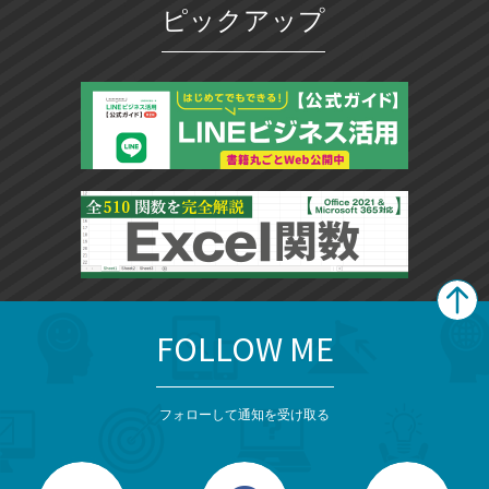
ピックアップ
に
追
加
FOLLOW ME
search
format_list_bulleted
検
カ
検
カ
索
テ
メ
ゴ
索
テ
ニ
リ
フォローして通知を受け取る
ゴ
ュ
ー
ー
一
リ
を
覧