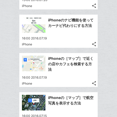
る
ア
る
ク
な
share
iPhone
記
Twitter
に
ブ
事
で
追
Facebook
ッ
を
iPhoneのナビ機能を使って
シ
加
シ
で
ク
LINE
カーナビ代わりにする方法
ェ
ェ
シ
マ
で
は
ア
ア
ェ
ー
送
す
て
16:00 2016.07.19
る
ア
ク
る
share
な
iPhone
記
Twitter
に
ブ
事
で
追
Facebook
ッ
を
iPhoneの［マップ］で近く
シ
加
シ
で
LINE
ク
の店やカフェを検索する方
ェ
ェ
シ
で
マ
法
は
ア
ア
ェ
送
ー
す
て
16:00 2016.07.19
る
ア
る
ク
な
share
iPhone
記
Twitter
に
ブ
事
で
追
Facebook
ッ
を
iPhoneの［マップ］で航空
シ
加
シ
で
ク
LINE
写真を表示する方法
ェ
ェ
シ
マ
で
は
ア
ア
ェ
ー
送
す
て
16:00 2016.07.15