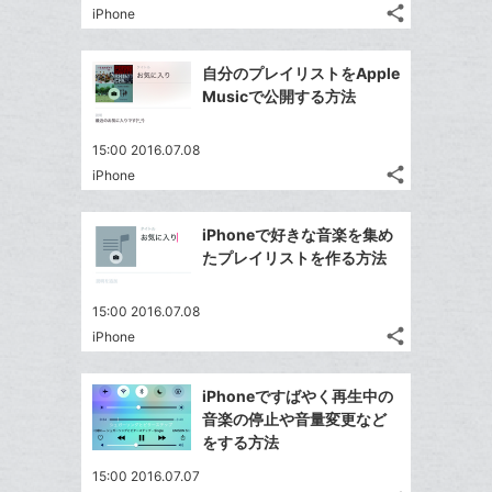
る
ア
ク
る
share
な
iPhone
記
Twitter
に
ブ
事
で
追
Facebook
ッ
を
自分のプレイリストをApple
シ
加
シ
で
LINE
ク
Musicで公開する方法
ェ
ェ
シ
で
マ
は
ア
ア
ェ
送
ー
す
て
15:00 2016.07.08
る
ア
る
ク
share
な
iPhone
記
Twitter
に
ブ
事
で
Facebook
追
ッ
を
iPhoneで好きな音楽を集め
シ
シ
で
加
LINE
ク
たプレイリストを作る方法
ェ
ェ
シ
で
マ
は
ア
ア
ェ
送
ー
す
て
15:00 2016.07.08
る
ア
る
ク
share
な
iPhone
記
Twitter
に
ブ
事
で
Facebook
追
ッ
を
iPhoneですばやく再生中の
シ
シ
で
加
LINE
ク
音楽の停止や音量変更など
ェ
ェ
シ
で
マ
をする方法
は
ア
ア
ェ
送
ー
す
て
15:00 2016.07.07
る
ア