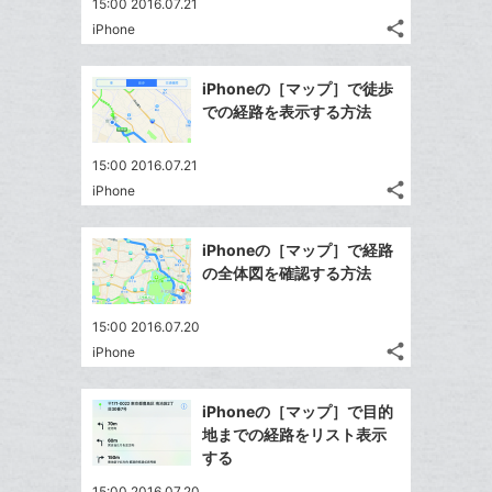
15:00 2016.07.21
share
iPhone
記
Twitter
事
で
Facebook
を
iPhoneの［マップ］で徒歩
シ
シ
で
LINE
での経路を表示する方法
ェ
ェ
シ
で
は
ア
ア
ェ
送
す
て
15:00 2016.07.21
る
ア
る
share
な
iPhone
記
Twitter
ブ
事
で
Facebook
ッ
を
iPhoneの［マップ］で経路
シ
シ
で
LINE
ク
の全体図を確認する方法
ェ
ェ
シ
で
マ
は
ア
ア
ェ
送
ー
す
て
15:00 2016.07.20
る
ア
る
ク
share
な
iPhone
記
Twitter
に
ブ
事
で
Facebook
追
ッ
を
iPhoneの［マップ］で目的
シ
シ
で
加
LINE
ク
地までの経路をリスト表示
ェ
ェ
シ
で
マ
する
は
ア
ア
ェ
送
ー
す
て
15:00 2016.07.20