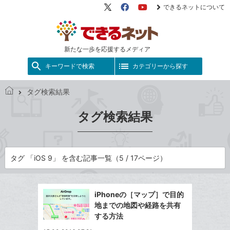
できるネットについて
X（旧
Facebook
YouTube
Twitter）
新たな一歩を応援するメディア
キーワードで検索
カテゴリーから探す
タグ検索結果
で
き
タグ検索結果
る
ネ
ッ
ト
タグ 「iOS 9」 を含む記事一覧（5 / 17ページ）
iPhoneの［マップ］で目的
地までの地図や経路を共有
する方法