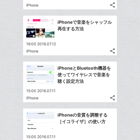
る
ア
ク
る
な
share
iPhone
記
に
Twitter
ブ
事
追
で
Facebook
ッ
を
iPhoneで音楽をシャッフル
加
シ
シ
で
ク
LINE
再生する方法
ェ
ェ
シ
マ
で
は
ア
ア
ェ
ー
送
す
て
16:00 2016.07.12
る
ア
ク
る
share
な
iPhone
記
Twitter
に
ブ
事
で
追
Facebook
ッ
を
iPhoneとBluetooth機器を
シ
加
シ
で
LINE
ク
使ってワイヤレスで音楽を
ェ
ェ
シ
で
マ
聴く設定方法
は
ア
ア
ェ
送
ー
す
て
15:00 2016.07.11
る
ア
る
ク
な
share
iPhone
記
Twitter
に
ブ
事
で
追
Facebook
ッ
を
iPhoneの音質を調整する
シ
加
シ
で
ク
LINE
［イコライザ］の使い方
ェ
ェ
シ
マ
で
は
ア
ア
ェ
ー
送
す
て
15:00 2016.07.11