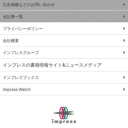
閉じ
トイアンナ流仕
広告掲載などのお問い合わせ
る
事術
全記事一覧
PowerAutomate
ではじめる業務
プライバシーポリシー
の完全自動化
会社概要
AI議事録作成術
Windows 11
インプレスグループ
Q&A
インプレスの書籍情報サイト&ニュースメディア
Teams踏み込み
活用術
インプレスブックス
Excel講師の仕事
Impress Watch
術
エクセル時短
パワポ時短
Windows Tips