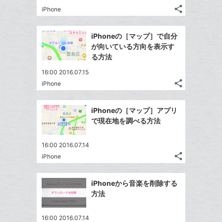
る
ア
ク
る
share
な
iPhone
記
Twitter
に
ブ
事
で
追
Facebook
ッ
を
iPhoneの［マップ］で自分
シ
加
シ
で
LINE
ク
が向いている方向を表示す
ェ
ェ
シ
で
マ
る方法
は
ア
ア
ェ
送
ー
す
て
16:00 2016.07.15
る
ア
る
ク
な
share
iPhone
記
Twitter
に
ブ
事
で
追
Facebook
ッ
を
iPhoneの［マップ］アプリ
シ
加
シ
で
ク
LINE
で現在地を調べる方法
ェ
ェ
シ
マ
で
は
ア
ア
ェ
ー
送
す
て
16:00 2016.07.14
る
ア
ク
る
share
な
iPhone
記
Twitter
に
ブ
事
で
追
Facebook
ッ
を
iPhoneから音楽を削除する
シ
加
シ
で
LINE
ク
方法
ェ
ェ
シ
で
マ
は
ア
ア
ェ
送
ー
す
て
16:00 2016.07.14