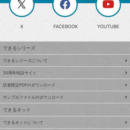
閉
を
ー
じ
閉
か
る
じ
る
search
ら
急
X
FACEBOOK
YOUTUBE
探
上
検
昇
索
す
ワ
できるシリーズ
ー
ド
できるシリーズについて
Google
ト
スプレ
ッ
30周年特設サイト
ッドシ
プ
読者限定PDFのダウンロード
ート
ペ
iPhone
ー
サンプルファイルのダウンロード
VLOOKUP
ジ
できるネット
連載
できるネットについて
Excel Q&A
close