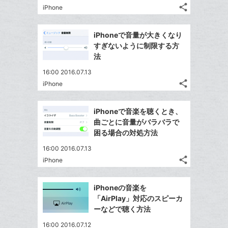
る
ア
る
ク
share
な
iPhone
記
Twitter
に
ブ
事
で
Facebook
追
ッ
を
iPhoneで音量が大きくなり
シ
シ
で
加
LINE
ク
すぎないように制限する方
ェ
ェ
シ
で
マ
法
は
ア
ア
ェ
送
ー
す
て
16:00 2016.07.13
る
ア
る
ク
な
share
iPhone
記
Twitter
に
ブ
事
で
追
Facebook
ッ
を
iPhoneで音楽を聴くとき、
シ
加
シ
で
ク
LINE
曲ごとに音量がバラバラで
ェ
ェ
シ
マ
で
困る場合の対処方法
は
ア
ア
ェ
ー
送
す
て
16:00 2016.07.13
る
ア
ク
る
な
share
iPhone
記
に
Twitter
ブ
事
追
で
Facebook
ッ
を
iPhoneの音楽を
加
シ
シ
で
ク
LINE
「AirPlay」対応のスピーカ
ェ
ェ
シ
マ
で
ーなどで聴く方法
は
ア
ア
ェ
ー
送
す
て
16:00 2016.07.12