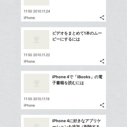
で
は
ア
ア
ー
ェ
送
す
て
11:50 2010.11.24
ク
る
ア
る
な
share
iPhone
に
記
Twitter
ブ
追
事
で
ッ
Facebook
を
加
ビデオをまとめて1本のムー
シ
ク
シ
で
LINE
ビーにするには
ェ
ェ
マ
シ
で
は
ア
ア
ー
ェ
送
す
て
11:50 2010.11.22
ク
る
ア
る
な
share
iPhone
に
記
Twitter
ブ
追
事
で
ッ
Facebook
を
加
iPhone 4で「iBooks」の電
シ
ク
シ
で
LINE
子書籍を読むには
ェ
ェ
マ
シ
で
は
ア
ア
ー
ェ
送
す
て
11:50 2010.11.19
ク
る
ア
る
な
share
iPhone
に
記
Twitter
ブ
追
事
で
ッ
Facebook
を
加
iPhone 4に好きなアプリケ
シ
ク
シ
で
LINE
ーションを追加／削除する