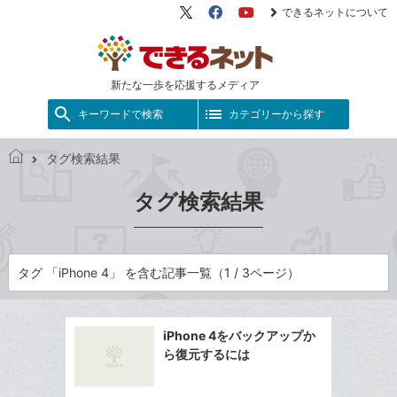
できるネットについて
X（旧
Facebook
YouTube
Twitter）
新たな一歩を応援するメディア
キーワードで検索
カテゴリーから探す
タグ検索結果
で
き
タグ検索結果
る
ネ
ッ
ト
タグ 「iPhone 4」 を含む記事一覧（1 / 3ページ）
iPhone 4をバックアップか
ら復元するには