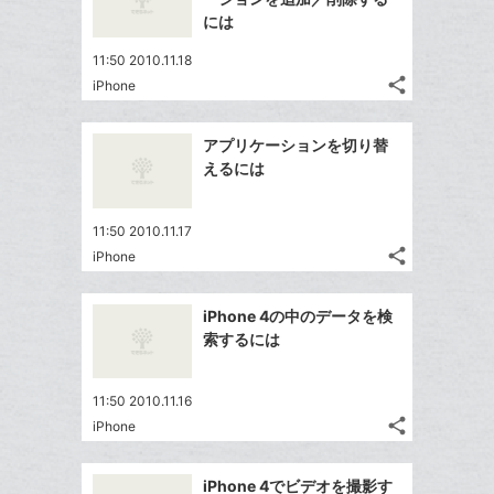
ェ
ェ
マ
シ
で
には
は
ア
ア
ー
ェ
送
す
て
11:50 2010.11.18
ク
る
ア
る
な
share
iPhone
に
記
Twitter
ブ
追
事
で
ッ
Facebook
を
加
アプリケーションを切り替
シ
ク
シ
で
LINE
えるには
ェ
ェ
マ
シ
で
は
ア
ア
ー
ェ
送
す
て
11:50 2010.11.17
ク
る
ア
る
な
share
iPhone
に
記
Twitter
ブ
追
事
で
ッ
Facebook
を
加
iPhone 4の中のデータを検
シ
ク
シ
で
LINE
索するには
ェ
ェ
マ
シ
で
は
ア
ア
ー
ェ
送
す
て
11:50 2010.11.16
ク
る
ア
る
な
share
iPhone
に
記
Twitter
ブ
追
事
で
ッ
Facebook
を
加
iPhone 4でビデオを撮影す