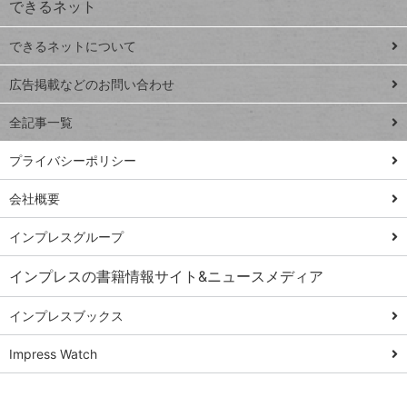
できるネット
連載
できるネットについて
Excel Q&A
close
閉じ
トイアンナ流仕
広告掲載などのお問い合わせ
る
事術
全記事一覧
PowerAutomate
ではじめる業務
プライバシーポリシー
の完全自動化
会社概要
AI議事録作成術
Windows 11
インプレスグループ
Q&A
インプレスの書籍情報サイト&ニュースメディア
Teams踏み込み
活用術
インプレスブックス
Excel講師の仕事
Impress Watch
術
エクセル時短