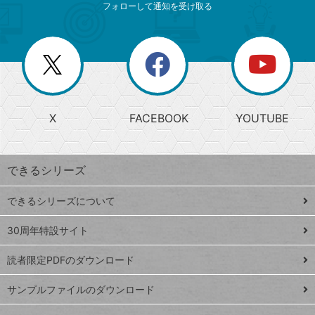
索
テ
ニ
リ
フォローして通知を受け取る
ゴ
ュ
ー
ー
一
リ
を
覧
閉
を
ー
じ
閉
か
る
じ
る
search
ら
急
X
FACEBOOK
YOUTUBE
探
上
検
昇
索
す
ワ
できるシリーズ
ー
ド
できるシリーズについて
Google
ト
スプレ
ッ
30周年特設サイト
ッドシ
プ
読者限定PDFのダウンロード
ート
ペ
iPhone
ー
サンプルファイルのダウンロード
VLOOKUP
ジ