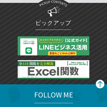
ブ
追
ッ
加
ク
マ
ピックアップ
ー
ク
に
追
加
FOLLOW ME
search
format_list_bulleted
検
カ
検
カ
索
テ
メ
ゴ