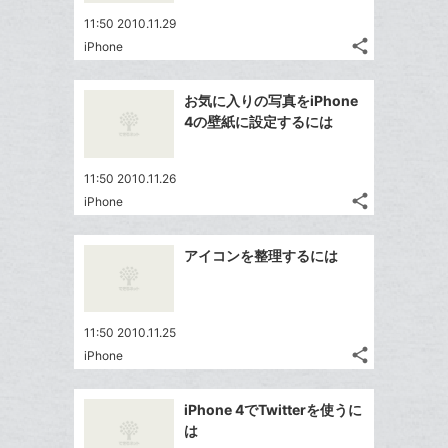
ア
ー
ェ
送
す
て
11:50 2010.11.29
ク
る
ア
る
な
share
iPhone
に
記
Twitter
ブ
追
事
で
ッ
Facebook
を
加
お気に入りの写真をiPhone
シ
ク
シ
で
LINE
4の壁紙に設定するには
ェ
ェ
マ
シ
で
は
ア
ア
ー
ェ
送
す
て
11:50 2010.11.26
ク
る
ア
る
な
share
iPhone
に
記
Twitter
ブ
追
事
で
ッ
Facebook
を
加
アイコンを整理するには
シ
ク
シ
で
LINE
ェ
ェ
マ
シ
で
は
ア
ア
ー
ェ
送
す
て
11:50 2010.11.25
ク
る
ア
る
な
share
iPhone
に
記
Twitter
ブ
追
事
で
ッ
Facebook
を
加
iPhone 4でTwitterを使うに
シ
ク
シ
で
LINE
は
ェ
ェ
マ
シ