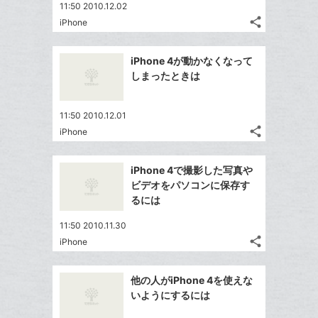
11:50 2010.12.02
share
iPhone
記
Twitter
事
で
Facebook
を
iPhone 4が動かなくなって
シ
シ
で
LINE
しまったときは
ェ
ェ
シ
で
は
ア
ア
ェ
送
す
て
11:50 2010.12.01
る
ア
る
な
share
iPhone
記
Twitter
ブ
事
で
ッ
Facebook
を
iPhone 4で撮影した写真や
シ
ク
シ
で
LINE
ビデオをパソコンに保存す
ェ
ェ
マ
シ
で
るには
は
ア
ア
ー
ェ
送
す
て
11:50 2010.11.30
ク
る
ア
る
な
share
iPhone
に
記
Twitter
ブ
追
事
で
ッ
Facebook
を
加
他の人がiPhone 4を使えな
シ
ク
シ
で
LINE
いようにするには
ェ
ェ
マ
シ
で
は
ア