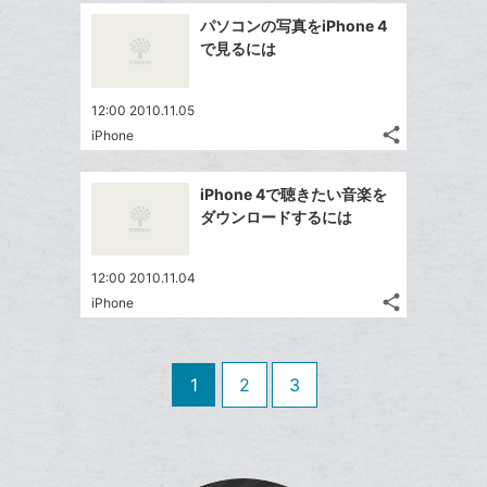
追
事
で
ッ
Facebook
を
加
パソコンの写真をiPhone 4
シ
ク
シ
で
LINE
で見るには
ェ
ェ
マ
シ
で
は
ア
ア
ー
ェ
送
す
て
12:00 2010.11.05
ク
る
ア
る
な
share
iPhone
に
記
Twitter
ブ
追
事
で
ッ
Facebook
を
加
iPhone 4で聴きたい音楽を
シ
ク
シ
で
LINE
ダウンロードするには
ェ
ェ
マ
シ
で
は
ア
ア
ー
ェ
送
す
て
12:00 2010.11.04
ク
る
ア
る
な
share
iPhone
に
記
Twitter
ブ
追
事
で
ッ
Facebook
を
加
シ
ク
シ
で
LINE
1
2
3
ェ
ェ
マ
シ
で
は
ア
ア
ー
ェ
送
す
て
ク
る
ア
る
な
に