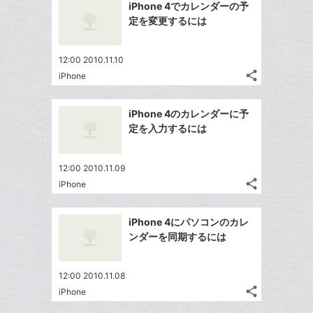
を
加
iPhone 4でカレンダーの予
シ
ク
シ
で
LINE
定を変更するには
ェ
ェ
マ
シ
で
は
ア
ア
ー
ェ
送
す
て
12:00 2010.11.10
ク
る
ア
る
な
share
iPhone
に
記
Twitter
ブ
追
事
で
ッ
Facebook
を
加
iPhone 4のカレンダーに予
シ
ク
シ
で
LINE
定を入力するには
ェ
ェ
マ
シ
で
は
ア
ア
ー
ェ
送
す
て
12:00 2010.11.09
ク
る
ア
る
な
share
iPhone
に
記
Twitter
ブ
追
事
で
ッ
Facebook
を
加
iPhone 4にパソコンのカレ
シ
ク
シ
で
LINE
ンダーを同期するには
ェ
ェ
マ
シ
で
は
ア
ア
ー
ェ
送
す
て
12:00 2010.11.08
ク
る
ア
る
な
share
iPhone
に
記
Twitter
ブ