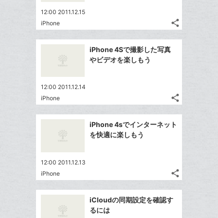
ア
ー
ェ
送
す
て
12:00 2011.12.15
ク
る
ア
る
な
share
iPhone
に
記
Twitter
ブ
追
事
で
ッ
Facebook
を
加
iPhone 4Sで撮影した写真
シ
ク
シ
で
LINE
やビデオを楽しもう
ェ
ェ
マ
シ
で
は
ア
ア
ー
ェ
送
す
て
12:00 2011.12.14
ク
る
ア
る
な
share
iPhone
に
記
Twitter
ブ
追
事
で
ッ
Facebook
を
加
iPhone 4sでインターネット
シ
ク
シ
で
LINE
を快適に楽しもう
ェ
ェ
マ
シ
で
は
ア
ア
ー
ェ
送
す
て
12:00 2011.12.13
ク
る
ア
る
な
share
iPhone
に
記
Twitter
ブ
追
事
で
ッ
Facebook
を
加
iCloudの同期設定を確認す
シ
ク
シ
で
LINE
るには
ェ
ェ
マ
シ