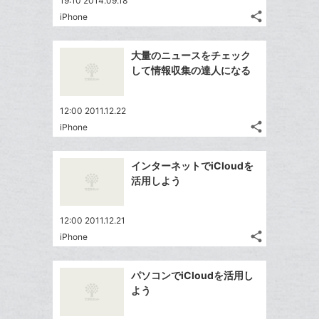
19:10 2014.09.18
share
iPhone
記
Twitter
事
で
Facebook
を
大量のニュースをチェック
シ
シ
で
LINE
して情報収集の達人になる
ェ
ェ
シ
で
は
ア
ア
ェ
送
す
て
12:00 2011.12.22
る
ア
る
な
share
iPhone
記
Twitter
ブ
事
で
ッ
Facebook
を
インターネットでiCloudを
シ
ク
シ
で
LINE
活用しよう
ェ
ェ
マ
シ
で
は
ア
ア
ー
ェ
送
す
て
12:00 2011.12.21
ク
る
ア
る
な
share
iPhone
に
記
Twitter
ブ
追
事
で
ッ
Facebook
を
加
パソコンでiCloudを活用し
シ
ク
シ
で
LINE
よう
ェ
ェ
マ
シ
で
は
ア
ア
ー