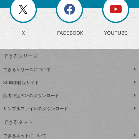
を
覧
閉
を
ー
じ
閉
か
る
じ
る
search
ら
急
X
FACEBOOK
YOUTUBE
探
上
検
昇
索
す
ワ
できるシリーズ
ー
ド
できるシリーズについて
Google
ト
スプレ
ッ
30周年特設サイト
ッドシ
プ
読者限定PDFのダウンロード
ート
ペ
iPhone
ー
サンプルファイルのダウンロード
VLOOKUP
ジ
できるネット
連載
できるネットについて
Excel Q&A