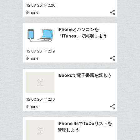
ェ
送
す
て
12:00 2011.12.20
ク
る
ア
る
な
share
iPhone
に
記
Twitter
ブ
追
事
で
ッ
Facebook
を
加
iPhoneとパソコンを
シ
ク
シ
で
LINE
「iTunes」で同期しよう
ェ
ェ
マ
シ
で
は
ア
ア
ー
ェ
送
す
て
12:00 2011.12.19
ク
る
ア
る
share
な
iPhone
記
に
Twitter
ブ
事
追
で
Facebook
ッ
を
iBooksで電子書籍を読もう
加
シ
シ
で
LINE
ク
ェ
ェ
シ
で
マ
は
ア
ア
ェ
送
ー
す
て
12:00 2011.12.16
る
ア
る
ク
な
share
iPhone
記
に
Twitter
ブ
事
追
で
ッ
Facebook
を
iPhone 4sでToDoリストを
加
シ
ク
シ
で
LINE
管理しよう
ェ
ェ
マ
シ
で
は
ア