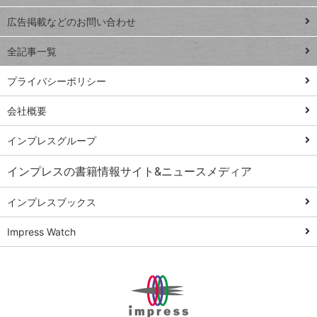
close
閉じ
トイアンナ流仕
広告掲載などのお問い合わせ
る
事術
全記事一覧
PowerAutomate
ではじめる業務
プライバシーポリシー
の完全自動化
会社概要
AI議事録作成術
Windows 11
インプレスグループ
Q&A
インプレスの書籍情報サイト&ニュースメディア
Teams踏み込み
活用術
インプレスブックス
Excel講師の仕事
Impress Watch
術
エクセル時短
パワポ時短
Windows Tips