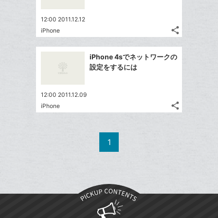
で
は
ア
ア
ー
ェ
送
す
て
12:00 2011.12.12
ク
る
ア
る
な
share
iPhone
に
記
Twitter
ブ
追
事
で
ッ
Facebook
を
加
iPhone 4sでネットワークの
シ
ク
シ
で
LINE
設定をするには
ェ
ェ
マ
シ
で
は
ア
ア
ー
ェ
送
す
て
12:00 2011.12.09
ク
る
ア
る
な
share
iPhone
に
記
Twitter
ブ
追
事
で
ッ
Facebook
を
加
シ
ク
シ
で
LINE
1
ェ
ェ
マ
シ
で
は
ア
ア
ー
ェ
送
す
て
ク
る
ア
る
な
に
ブ
追
ッ
加
ク