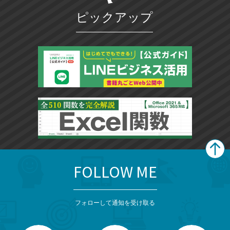
マ
ピックアップ
ー
ク
に
追
加
FOLLOW ME
search
format_list_bulleted
検
カ
検
カ
索
テ
メ
ゴ
索
テ
ニ
リ
フォローして通知を受け取る
ゴ
ュ
ー
ー
一
リ