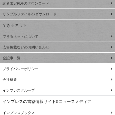
読者限定PDFのダウンロード
ート
ペ
iPhone
ー
サンプルファイルのダウンロード
VLOOKUP
ジ
できるネット
連載
できるネットについて
Excel Q&A
close
閉じ
トイアンナ流仕
広告掲載などのお問い合わせ
る
事術
全記事一覧
PowerAutomate
ではじめる業務
プライバシーポリシー
の完全自動化
会社概要
AI議事録作成術
Windows 11
インプレスグループ
Q&A
インプレスの書籍情報サイト&ニュースメディア
Teams踏み込み
活用術
インプレスブックス