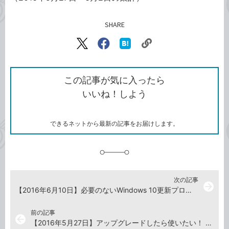
SHARE
記事をシェアする
リ
X（旧
Facebook
は
ン
Twitter）
で
て
ク
で
シ
な
を
シ
ェ
ブ
この記事が気に入ったら
コ
ェ
ア
ッ
いいね！しよう
ピ
ア
ク
ー
マ
ー
ク
できるネットから最新の記事をお届けします。
に
追
加
次の記事
arrow_forward
【2016年6月10日】必要のないWindows 10更新プログラムを削除する
前の記事
arrow_back
【2016年5月27日】アップグレードしたら使いたい！ Windows 10の新機能と裏ワザ