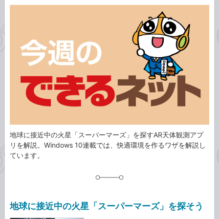
カ
事
テ
タ
ゴ
グ
リ
地球に接近中の火星「スーパーマーズ」を探すAR天体観測アプ
リを解説。Windows 10連載では、快適環境を作るワザを解説し
ています。
地球に接近中の火星「スーパーマーズ」を探そう