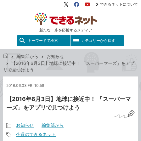
できるネットについて
X（旧
Facebook
YouTube
Twitter）
新たな一歩を応援するメディア
キーワードで検索
カテゴリーから探す
編集部から
お知らせ
で
【2016年6月3日】地球に接近中！ 「スーパーマーズ」をアプ
き
リで見つけよう
る
ネ
2016.06.03 FRI 10:59
ッ
ト
【2016年6月3日】地球に接近中！ 「スーパーマ
ーズ」をアプリで見つけよう
お知らせ
編集部から
記
今週のできるネット
事
記