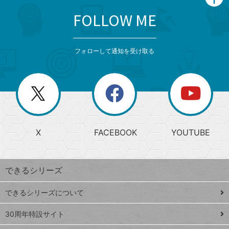
FOLLOW ME
search
format_list_bulleted
検
カ
検
カ
索
テ
メ
ゴ
索
テ
ニ
リ
フォローして通知を受け取る
ゴ
ュ
ー
ー
一
リ
を
覧
閉
を
ー
じ
閉
か
る
じ
る
search
ら
急
X
FACEBOOK
YOUTUBE
探
上
検
昇
索
す
ワ
できるシリーズ
ー
ド
できるシリーズについて
Google
ト
スプレ
ッ
30周年特設サイト
ッドシ
プ