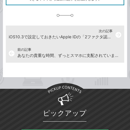
に
追
加
次の記事
arrow_forward
iOS10.3で設定しておきたいApple IDの「2ファクタ認証」【2017年3月31日】
前の記事
arrow_back
あなたの貴重な時間、ずっとスマホに支配されていませんか？【2017年3月17日】
ピックアップ