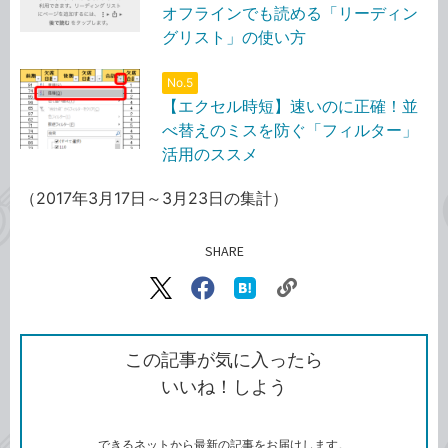
オフラインでも読める「リーディン
グリスト」の使い方
No.5
【エクセル時短】速いのに正確！並
べ替えのミスを防ぐ「フィルター」
活用のススメ
（2017年3月17日～3月23日の集計）
SHARE
記事をシェアする
リ
X（旧
Facebook
は
ン
Twitter）
で
て
ク
で
シ
な
を
シ
ェ
ブ
この記事が気に入ったら
コ
ェ
ア
ッ
いいね！しよう
ピ
ア
ク
ー
マ
ー
ク
できるネットから最新の記事をお届けします。