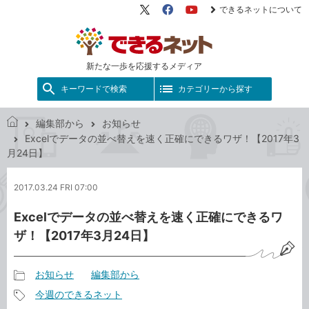
できるネットについて
X（旧
Facebook
YouTube
Twitter）
新たな一歩を応援するメディア
キーワードで検索
カテゴリーから探す
編集部から
お知らせ
で
Excelでデータの並べ替えを速く正確にできるワザ！【2017年3
き
月24日】
る
ネ
2017.03.24 FRI 07:00
ッ
ト
Excelでデータの並べ替えを速く正確にできるワ
ザ！【2017年3月24日】
お知らせ
編集部から
記
今週のできるネット
事
記