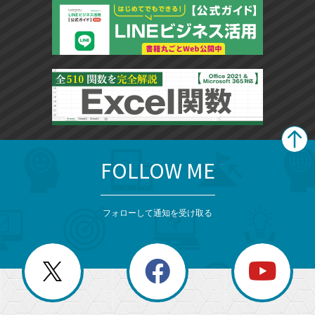
FOLLOW ME
search
format_list_bulleted
検
カ
検
カ
索
テ
メ
ゴ
索
テ
ニ
リ
フォローして通知を受け取る
ゴ
ュ
ー
ー
一
リ
を
覧
閉
を
ー
じ
閉
か
る
じ
る
search
ら