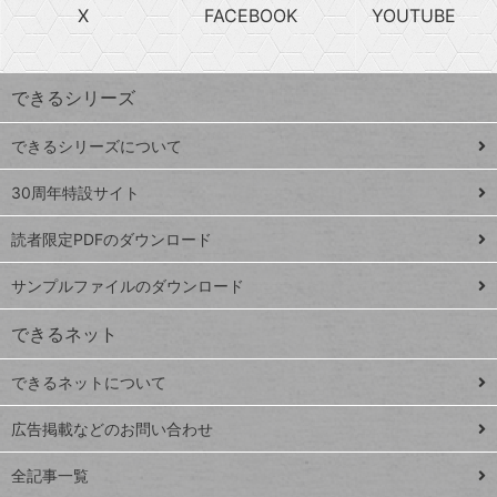
急
X
FACEBOOK
YOUTUBE
探
上
検
昇
索
す
ワ
できるシリーズ
ー
ド
できるシリーズについて
Google
ト
スプレ
ッ
30周年特設サイト
ッドシ
プ
読者限定PDFのダウンロード
ート
ペ
iPhone
ー
サンプルファイルのダウンロード
VLOOKUP
ジ
できるネット
連載
できるネットについて
Excel Q&A
close
閉じ
トイアンナ流仕
広告掲載などのお問い合わせ
る
事術
全記事一覧
PowerAutomate