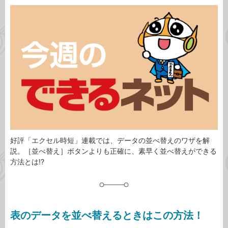
カ
事
テ
タ
ゴ
グ
リ
好評「エクセル時短」連載では、データの並べ替えのワザを解
説。［並べ替え］ボタンよりも正確に、素早く並べ替えができる
方法とは!?
表のデータを並べ替えるときはこの方法！