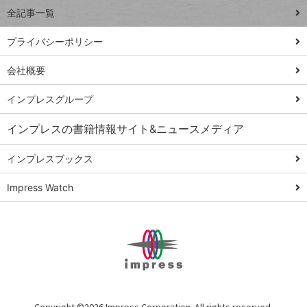
事術
全記事一覧
PowerAutomate
ではじめる業務
プライバシーポリシー
の完全自動化
会社概要
AI議事録作成術
Windows 11
インプレスグループ
Q&A
インプレスの書籍情報サイト&ニュースメディア
Teams踏み込み
活用術
インプレスブックス
Excel講師の仕事
Impress Watch
術
エクセル時短
パワポ時短
Windows Tips
神保町ペロリ旅
俺のメルカリ