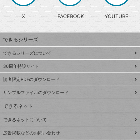
か
る
じ
る
search
ら
急
X
FACEBOOK
YOUTUBE
探
上
検
昇
索
す
ワ
できるシリーズ
ー
ド
できるシリーズについて
Google
ト
スプレ
ッ
30周年特設サイト
ッドシ
プ
読者限定PDFのダウンロード
ート
ペ
iPhone
ー
サンプルファイルのダウンロード
VLOOKUP
ジ
できるネット
連載
できるネットについて
Excel Q&A
close
閉じ
トイアンナ流仕
広告掲載などのお問い合わせ
る