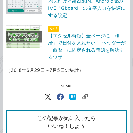
地味だけど超効果的。Android版の
IME「Gboard」の文字入力を快適に
する設定
No.5
【エクセル時短】全ページに「和
暦」で日付を入れたい！ ヘッダーが
「西暦」に固定される問題を解決す
るワザ
（2018年6月29日～7月5日の集計）
SHARE
記事をシェアする
リ
X（旧
Facebook
は
ン
Twitter）
で
て
ク
で
シ
な
を
シ
ェ
ブ
この記事が気に入ったら
コ
ェ
ア
ッ
いいね！しよう
ピ
ア
ク
ー
マ