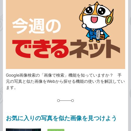
事
テ
タ
ゴ
グ
リ
Google画像検索の「画像で検索」機能を知っていますか？ 手
元の写真と似た画像をWebから探せる機能の使い方を解説してい
ます。
お気に入りの写真を似た画像を見つけよう