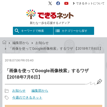
できるネットについて
X（旧
Facebook
YouTube
Twitter）
新たな一歩を応援するメディア
キーワードで検索
カテゴリーから探す
編集部から
お知らせ
で
「画像を使ってGoogle画像検索」するワザ 【2018年7月6日】
き
る
2018.07.06 FRI 05:40
ネ
ッ
「画像を使ってGoogle画像検索」するワザ
ト
【2018年7月6日】
お知らせ
編集部から
記
今週のできるネット
事
記
カ