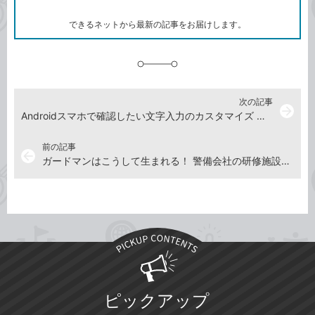
ー
ク
できるネットから最新の記事をお届けします。
に
追
加
次の記事
arrow_forward
Androidスマホで確認したい文字入力のカスタマイズ 【2018年7月13日】
前の記事
arrow_back
ガードマンはこうして生まれる！ 警備会社の研修施設レポート【2018年6月28日～7月4日の注目記事】
ピックアップ