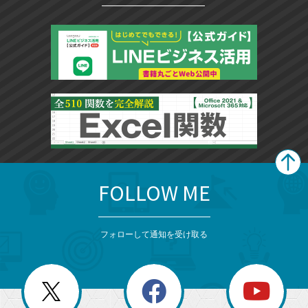
FOLLOW ME
search
format_list_bulleted
検
カ
検
カ
索
テ
メ
ゴ
索
テ
ニ
リ
フォローして通知を受け取る
ゴ
ュ
ー
ー
一
リ
を
覧
閉
を
ー
じ
閉