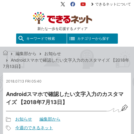
できるネットについて
X（旧
Facebook
YouTube
Twitter）
新たな一歩を応援するメディア
キーワードで検索
カテゴリーから探す
編集部から
お知らせ
で
Androidスマホで確認したい文字入力のカスタマイズ 【2018年
き
7月13日】
る
ネ
2018.07.13 FRI 05:40
ッ
ト
Androidスマホで確認したい文字入力のカスタマ
イズ 【2018年7月13日】
お知らせ
編集部から
記
今週のできるネット
事
記