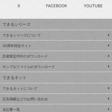
search
ら
急
X
FACEBOOK
YOUTUBE
探
上
検
昇
索
す
ワ
できるシリーズ
ー
ド
できるシリーズについて
Google
ト
スプレ
ッ
30周年特設サイト
ッドシ
プ
読者限定PDFのダウンロード
ート
ペ
iPhone
ー
サンプルファイルのダウンロード
VLOOKUP
ジ
できるネット
連載
できるネットについて
Excel Q&A
close
閉じ
トイアンナ流仕
広告掲載などのお問い合わせ
る
事術
全記事一覧