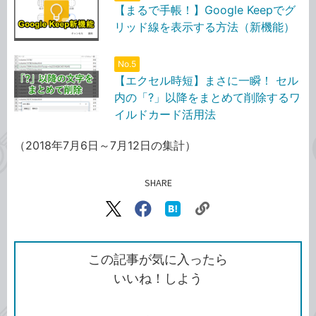
【まるで手帳！】Google Keepでグ
リッド線を表示する方法（新機能）
No.5
【エクセル時短】まさに一瞬！ セル
内の「?」以降をまとめて削除するワ
イルドカード活用法
（2018年7月6日～7月12日の集計）
SHARE
記事をシェアする
リ
X（旧
Facebook
は
ン
Twitter）
で
て
ク
で
シ
な
を
シ
ェ
ブ
この記事が気に入ったら
コ
ェ
ア
ッ
いいね！しよう
ピ
ア
ク
ー
マ
ー