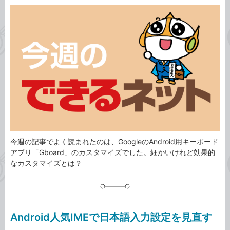
カ
事
テ
タ
ゴ
グ
リ
今週の記事でよく読まれたのは、GoogleのAndroid用キーボード
アプリ「Gboard」のカスタマイズでした。細かいけれど効果的
なカスタマイズとは？
Android人気IMEで日本語入力設定を見直す