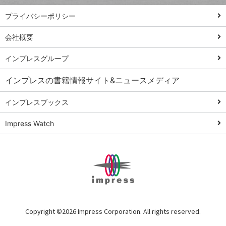
PowerAutomate
ではじめる業務
プライバシーポリシー
の完全自動化
会社概要
AI議事録作成術
Windows 11
インプレスグループ
Q&A
インプレスの書籍情報サイト&ニュースメディア
Teams踏み込み
活用術
インプレスブックス
Excel講師の仕事
Impress Watch
術
エクセル時短
パワポ時短
Windows Tips
神保町ペロリ旅
俺のメルカリ
Copyright ©
2026 Impress Corporation. All rights reserved.