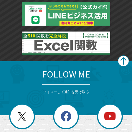
FOLLOW ME
search
format_list_bulleted
検
カ
検
カ
索
テ
メ
ゴ
索
テ
ニ
リ
フォローして通知を受け取る
ゴ
ュ
ー
ー
一
リ
を
覧
閉
を
ー
じ
閉
か
る
じ
る