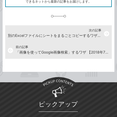
ク
できるネットから最新の記事をお届けします。
に
追
加
次の記事
arrow_forward
別のExcelファイルにシートをまるごとコピーするワザ【2018年7月20日】
前の記事
arrow_back
「画像を使ってGoogle画像検索」するワザ 【2018年7月6日】
ピックアップ