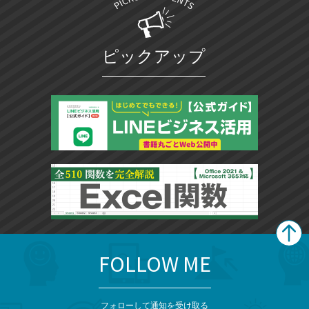
ピックアップ
FOLLOW ME
search
format_list_bulleted
検
カ
検
カ
索
テ
メ
ゴ
索
テ
ニ
リ
フォローして通知を受け取る