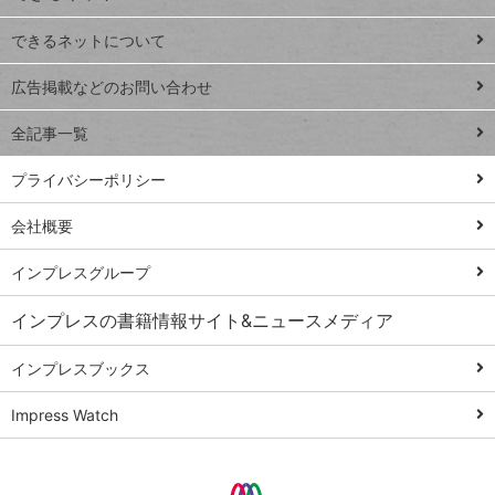
連載
できるネットについて
Excel Q&A
close
閉じ
トイアンナ流仕
広告掲載などのお問い合わせ
る
事術
全記事一覧
PowerAutomate
ではじめる業務
プライバシーポリシー
の完全自動化
会社概要
AI議事録作成術
Windows 11
インプレスグループ
Q&A
インプレスの書籍情報サイト&ニュースメディア
Teams踏み込み
活用術
インプレスブックス
Excel講師の仕事
Impress Watch
術
エクセル時短
パワポ時短