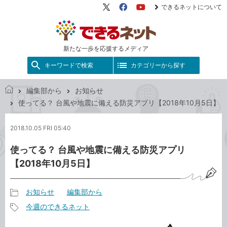
できるネットについて
X（旧
Facebook
YouTube
Twitter）
新たな一歩を応援するメディア
キーワードで検索
カテゴリーから探す
編集部から
お知らせ
で
使ってる？ 台風や地震に備える防災アプリ【2018年10月5日】
き
る
2018.10.05 FRI 05:40
ネ
ッ
使ってる？ 台風や地震に備える防災アプリ
ト
【2018年10月5日】
お知らせ
編集部から
記
今週のできるネット
事
記
カ