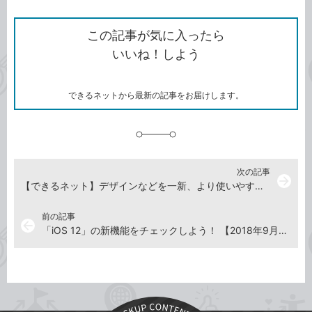
ン
Twitter）
で
て
ク
で
シ
な
を
シ
ェ
ブ
この記事が気に入ったら
コ
ェ
ア
ッ
いいね！しよう
ピ
ア
ク
ー
マ
ー
ク
できるネットから最新の記事をお届けします。
に
追
加
次の記事
arrow_forward
【できるネット】デザインなどを一新、より使いやすくリニューアル！
前の記事
arrow_back
「iOS 12」の新機能をチェックしよう！ 【2018年9月28日】