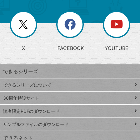
ゴ
ュ
ー
ー
一
リ
を
覧
閉
を
ー
じ
閉
か
る
じ
る
search
ら
急
X
FACEBOOK
YOUTUBE
探
上
検
昇
索
す
ワ
できるシリーズ
ー
ド
できるシリーズについて
Google
ト
スプレ
ッ
30周年特設サイト
ッドシ
プ
読者限定PDFのダウンロード
ート
ペ
iPhone
ー
サンプルファイルのダウンロード
VLOOKUP
ジ
できるネット