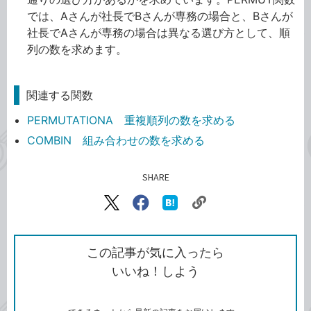
では、Aさんが社長でBさんが専務の場合と、Bさんが
社長でAさんが専務の場合は異なる選び方として、順
列の数を求めます。
関連する関数
PERMUTATIONA 重複順列の数を求める
COMBIN 組み合わせの数を求める
SHARE
記事をシェアする
リ
X（旧
Facebook
は
ン
Twitter）
で
て
ク
で
シ
な
を
シ
ェ
ブ
この記事が気に入ったら
コ
ェ
ア
ッ
いいね！しよう
ピ
ア
ク
ー
マ
ー
ク