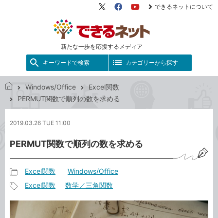
できるネットについて
X（旧
Facebook
YouTube
Twitter）
新たな一歩を応援するメディア
キーワードで検索
カテゴリーから探す
Windows/Office
Excel関数
で
PERMUT関数で順列の数を求める
き
る
2019.03.26 TUE 11:00
ネ
ッ
PERMUT関数で順列の数を求める
ト
Excel関数
Windows/Office
記
Excel関数
数学／三角関数
事
記
カ
事
テ
タ