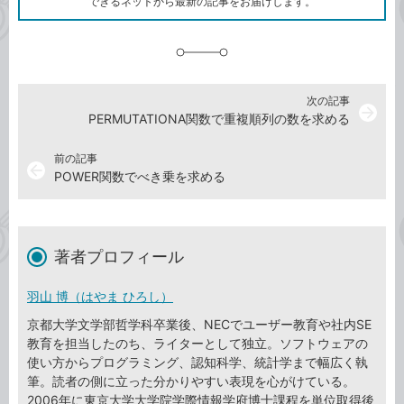
できるネットから最新の記事をお届けします。
に
追
加
次の記事
arrow_forward
PERMUTATIONA関数で重複順列の数を求める
前の記事
arrow_back
POWER関数でべき乗を求める
著者プロフィール
羽山 博（はやま ひろし）
京都大学文学部哲学科卒業後、NECでユーザー教育や社内SE
教育を担当したのち、ライターとして独立。ソフトウェアの
使い方からプログラミング、認知科学、統計学まで幅広く執
筆。読者の側に立った分かりやすい表現を心がけている。
2006年に東京大学大学院学際情報学府博士課程を単位取得後