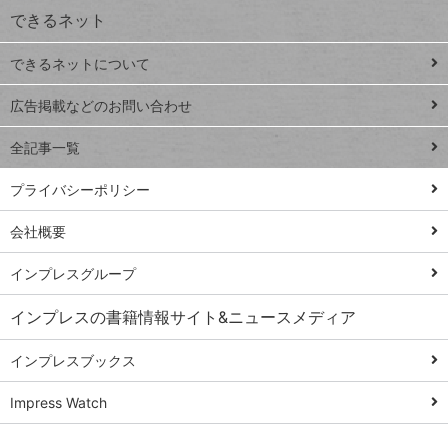
できるネット
連載
できるネットについて
Excel Q&A
close
閉じ
トイアンナ流仕
広告掲載などのお問い合わせ
る
事術
全記事一覧
PowerAutomate
ではじめる業務
プライバシーポリシー
の完全自動化
会社概要
AI議事録作成術
Windows 11
インプレスグループ
Q&A
インプレスの書籍情報サイト&ニュースメディア
Teams踏み込み
活用術
インプレスブックス
Excel講師の仕事
Impress Watch
術
エクセル時短