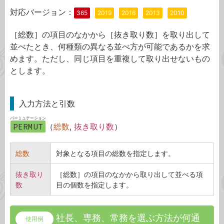
対応バージョン：
365
2019
2016
2013
2010
［総数］の項目のなかから［抜き取り数］を取り出して
並べたとき、何種類の異なる並べ方が可能であるかを求
めます。ただし、同じ項目を重複して取り出せないもの
とします。
入力方法と引数
パーミュテーション
PERMUT
（
総数
,
抜き取り数
）
総数
対象となる項目の総数を指定します。
抜き取り
［総数］の項目のなかから取り出して並べる項
数
目の個数を指定します。
社長、専務、常務を選ぶ方法が何通
使用例