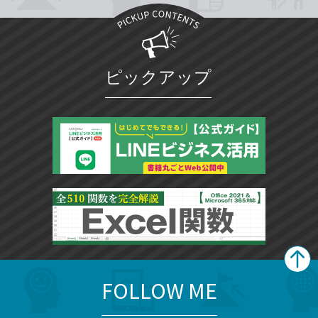
ピックアップ
FOLLOW ME
search
format_list_bulleted
検
カ
検
カ
索
テ