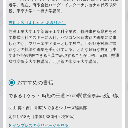
退学。現在、有限会社ローグ・インターナショナル代表取締
役、東京大学・一橋大学講師。
吉川明広（よしかわ あきひろ）
芝浦工業大学工学部電子工学科卒業後、特許事務所勤務を経
て株式会社アスキーに入社。パソコン関連書籍の編集に従事
したのち、フリーエディターとして独立。IT分野を対象に書
籍などの執筆や編集を手がけている。どんな難解な技術も中
学3年生が理解できる言葉で表現することが目標。元国土交通
省航空保安大学校講師。元お茶の水女子大学講師。
おすすめの書籍
できるポケット 時短の王道 Excel関数全事典 改訂3版
羽山 博・吉川 明広＆できるシリーズ編集部
定価1,518円（本体1,380円＋税10%）
インプレスの商品ページを見る