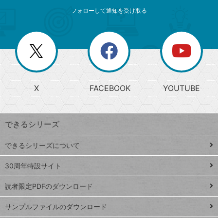
メ
ゴ
索
テ
ニ
リ
フォローして通知を受け取る
ゴ
ュ
ー
ー
一
リ
を
覧
閉
を
ー
じ
閉
か
る
じ
る
search
ら
急
X
FACEBOOK
YOUTUBE
探
上
検
昇
索
す
ワ
できるシリーズ
ー
ド
できるシリーズについて
Google
ト
スプレ
ッ
30周年特設サイト
ッドシ
プ
読者限定PDFのダウンロード
ート
ペ
iPhone
ー
サンプルファイルのダウンロード
VLOOKUP
ジ