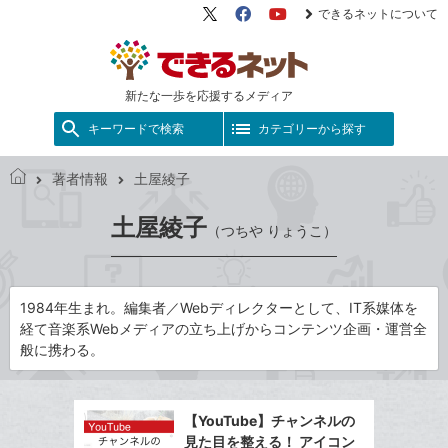
できるネットについて
X（旧
Facebook
YouTube
Twitter）
新たな一歩を応援するメディア
キーワードで検索
カテゴリーから探す
著者情報
土屋綾子
で
き
土屋綾子
（つちや りょうこ）
る
ネ
ッ
ト
1984年生まれ。編集者／Webディレクターとして、IT系媒体を
経て音楽系Webメディアの立ち上げからコンテンツ企画・運営全
般に携わる。
【YouTube】チャンネルの
見た目を整える！ アイコン