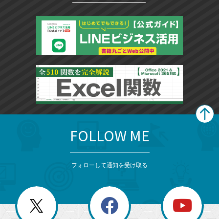
追
ッ
加
ク
マ
ー
ク
に
追
加
FOLLOW ME
search
format_list_bulleted
検
カ
検
カ
索
テ
メ
ゴ
索
テ
ニ
リ
フォローして通知を受け取る
ゴ
ュ
ー
ー
一
リ
を
覧
閉
を
ー
じ
閉
る
じ