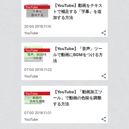
追
で
Facebook
ッ
を
【YouTube】動画をテキス
加
シ
シ
で
ク
LINE
トで補足する「字幕」を追
ェ
ェ
シ
マ
で
加する方法
は
ア
ア
ェ
ー
送
す
て
20:00 2016.11.10
る
ア
ク
る
な
share
YouTube
記
に
Twitter
ブ
事
追
で
Facebook
ッ
を
【YouTube】「音声」ツー
加
シ
シ
で
ク
LINE
ルで動画にBGMをつける方
ェ
ェ
シ
マ
で
法
は
ア
ア
ェ
ー
送
す
て
07:00 2016.11.02
る
ア
ク
る
な
share
YouTube
記
に
Twitter
ブ
事
追
で
Facebook
ッ
を
【YouTube】「動画加工ツ
加
シ
シ
で
ク
LINE
ール」で動画の色味を調整
ェ
ェ
シ
マ
で
する方法
は
ア
ア
ェ
ー
送
す
て
07:00 2016.11.01
る
ア
ク
る
な
share
YouTube
記
に
Twitter
ブ
事