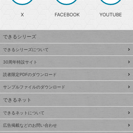
か
る
search
ら
急
X
FACEBOOK
YOUTUBE
探
上
検
昇
索
す
ワ
できるシリーズ
ー
ド
できるシリーズについて
Google
ト
スプレ
ッ
30周年特設サイト
ッドシ
プ
読者限定PDFのダウンロード
ート
ペ
iPhone
ー
サンプルファイルのダウンロード
VLOOKUP
ジ
できるネット
連載
できるネットについて
Excel Q&A
close
閉じ
トイアンナ流仕
広告掲載などのお問い合わせ
る
事術