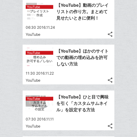
で
加
Facebook
ッ
を
【YouTube】動画のプレイ
シ
シ
で
ク
LINE
リストの作り方。まとめて
ェ
ェ
シ
マ
で
見せたいときに便利！
は
ア
ア
ェ
ー
送
す
て
06:30 2016.11.24
る
ア
ク
る
な
share
YouTube
記
に
Twitter
ブ
事
追
で
Facebook
ッ
を
【YouTube】ほかのサイト
加
シ
シ
で
ク
LINE
での動画の埋め込みを許可
ェ
ェ
シ
マ
で
しない方法
は
ア
ア
ェ
ー
送
す
て
11:30 2016.11.22
る
ア
ク
る
な
share
YouTube
記
に
Twitter
ブ
事
追
で
Facebook
ッ
を
【YouTube】ひと目で興味
加
シ
シ
で
ク
LINE
を引く「カスタムサムネイ
ェ
ェ
シ
マ
で
ル」を設定する方法
は
ア
ア
ェ
ー
送
す
て
07:30 2016.11.11
る
ア
ク
る
な
share
YouTube
記
に
Twitter
ブ
事