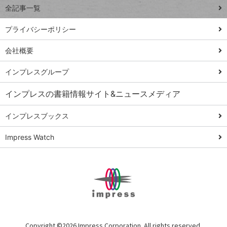
全記事一覧
PowerAutomate
ではじめる業務
プライバシーポリシー
の完全自動化
会社概要
AI議事録作成術
Windows 11
インプレスグループ
Q&A
インプレスの書籍情報サイト&ニュースメディア
Teams踏み込み
活用術
インプレスブックス
Excel講師の仕事
Impress Watch
術
エクセル時短
パワポ時短
Windows Tips
神保町ペロリ旅
俺のメルカリ
Copyright ©
2026 Impress Corporation. All rights reserved.