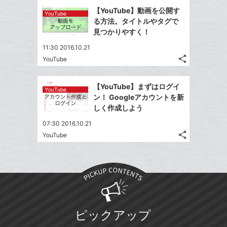
追
で
Facebook
ッ
を
【YouTube】動画を公開す
加
シ
シ
で
ク
LINE
る方法。タイトルやタグで
ェ
ェ
シ
マ
で
見つかりやすく！
は
ア
ア
ェ
ー
送
す
て
11:30 2016.10.21
る
ア
ク
る
な
share
YouTube
記
に
Twitter
ブ
事
追
で
Facebook
ッ
を
【YouTube】まずはログイ
加
シ
シ
で
ク
LINE
ン！ Googleアカウントを新
ェ
ェ
シ
マ
で
しく作成しよう
は
ア
ア
ェ
ー
送
す
て
07:30 2016.10.21
る
ア
ク
る
な
share
YouTube
記
に
Twitter
ブ
事
追
で
Facebook
ッ
を
加
シ
シ
で
ク
LINE
ェ
ェ
シ
マ
で
は
ア
ア
ェ
ー
送
す
て
る
ア
ク
る
な
ピックアップ
に
ブ