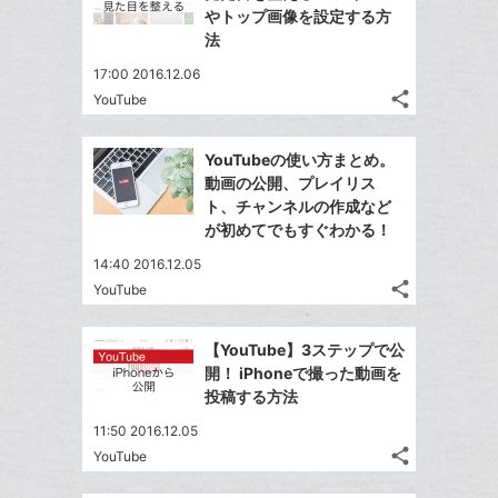
やトップ画像を設定する方
法
17:00 2016.12.06
share
YouTube
記
Twitter
事
で
Facebook
を
YouTubeの使い方まとめ。
シ
シ
で
LINE
動画の公開、プレイリス
ェ
ェ
シ
で
ト、チャンネルの作成など
は
ア
ア
ェ
が初めてでもすぐわかる！
送
す
て
る
ア
る
な
14:40 2016.12.05
share
ブ
YouTube
記
Twitter
ッ
事
で
Facebook
ク
を
【YouTube】3ステップで公
シ
シ
で
LINE
マ
開！ iPhoneで撮った動画を
ェ
ェ
シ
で
ー
投稿する方法
は
ア
ア
ェ
送
ク
す
て
11:50 2016.12.05
る
ア
る
に
な
share
YouTube
記
Twitter
追
ブ
事