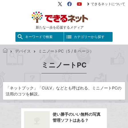
できるネットについて
X（旧
Facebook
YouTube
Twitter）
新たな一歩を応援するメディア
キーワードで検索
カテゴリーから探す
デバイス
ミニノートPC（5 / 8 ページ）
で
き
ミニノートPC
る
ネ
ッ
ト
「ネットブック」「CULV」などとも呼ばれる、ミニノートPCの
活用のコツを解説。
使い勝手のいい無料の写真
管理ソフトはある？