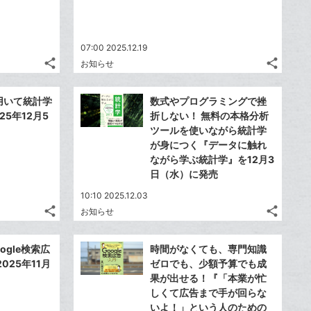
07:00 2025.12.19
share
share
お知らせ
記
記
Twitter
Twitte
事
事
で
で
Facebook
Faceb
を
を
yを用いて統計学
数式やプログラミングで挫
シ
シ
シ
シ
で
で
LINE
LINE
25年12月5
折しない！ 無料の本格分析
ェ
ェ
ェ
ェ
シ
シ
で
で
ツールを使いながら統計学
は
は
ア
ア
ア
ア
ェ
ェ
が身につく『データに触れ
送
送
す
す
て
て
る
る
ア
ながら学ぶ統計学』を12月3
ア
る
る
な
な
日（水）に発売
ブ
ブ
10:10 2025.12.03
ッ
ッ
share
share
お知らせ
ク
ク
記
記
Twitter
Twitte
マ
マ
事
事
で
で
Facebook
Faceb
を
を
ー
ー
ogle検索広
時間がなくても、専門知識
シ
シ
シ
シ
で
で
LINE
LINE
025年11月
ゼロでも、少額予算でも成
ク
ク
ェ
ェ
ェ
ェ
シ
シ
で
で
果が出せる！『「本業が忙
は
は
に
に
ア
ア
ア
ア
ェ
ェ
しくて広告まで手が回らな
送
送
す
す
て
て
追
追
る
る
ア
いよ！」という人のための
ア