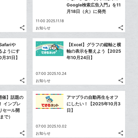
る
る
な
な
加
加
Google検索広告入門』を11
ブ
ブ
月18日（火）に発売
ッ
ッ
11:00 2025.11.18
ク
ク
share
share
お知らせ
マ
マ
記
記
Twitter
Twitte
事
事
ー
ー
で
で
Facebook
Faceb
を
を
afariや
【Excel】グラフの縦軸と横
ク
ク
シ
シ
シ
シ
で
で
LINE
LINE
けるようにす
軸の表示を整えよう【2025
に
に
ェ
ェ
ェ
ェ
シ
シ
で
で
0月31日】
年10月24日】
は
は
ア
ア
追
追
ア
ア
ェ
ェ
送
送
す
す
て
て
加
加
る
る
ア
ア
る
る
な
な
07:00 2025.10.24
share
share
ブ
ブ
お知らせ
記
記
Twitter
Twitte
ッ
ッ
事
事
で
で
Facebook
Faceb
ク
ク
を
を
月開催】話題の
アマプラの自動再生をオフ
シ
シ
シ
シ
で
で
LINE
LINE
マ
マ
！ インプレ
にしたい！【2025年10月3
ェ
ェ
ェ
ェ
シ
シ
で
で
ー
ー
りセール開
日】
は
は
ア
ア
ア
ア
ェ
ェ
日まで）
送
送
ク
ク
す
す
て
て
る
る
ア
ア
る
る
に
に
な
な
07:00 2025.10.02
追
追
share
share
ブ
ブ
お知らせ
記
記