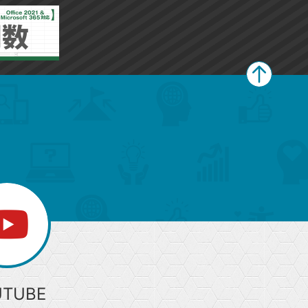
に
に
追
追
加
加
ペ
ー
ジ
上
部
へ
UTUBE