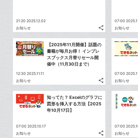
る
な
加
ブ
ッ
21:20 2025.12.02
07:00 2025.1
ク
share
お知らせ
お知らせ
マ
記
Twitter
事
ー
で
Facebook
を
【2025年11月開催】話題の
ク
シ
シ
で
LINE
書籍が毎月お得！ インプレ
に
ェ
ェ
シ
で
スブックス月替りセール開
は
ア
追
ア
ェ
催中（11月30日まで）
送
す
て
加
る
ア
る
な
12:30 2025.11.11
07:00 2025.1
share
ブ
お知らせ
お知らせ
記
Twitter
ッ
事
で
Facebook
ク
を
知ってた？ Excelのグラフに
シ
シ
で
LINE
マ
図形を挿入する方法【2025
ェ
ェ
シ
で
ー
年10月17日】
は
ア
ア
ェ
送
ク
す
て
る
ア
る
に
な
07:00 2025.10.17
07:00 2025.1
追
share
ブ
お知らせ
お知らせ
記