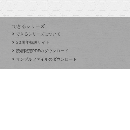
す
できるシリーズ
close
できるシリーズについて
閉
ト
じ
ッ
30周年特設サイト
る
プ
読者限定PDFのダウンロード
ペ
サンプルファイルのダウンロード
ー
ジ
連載
Excel Q&A
トイアンナ流仕
事術
PowerAutomate