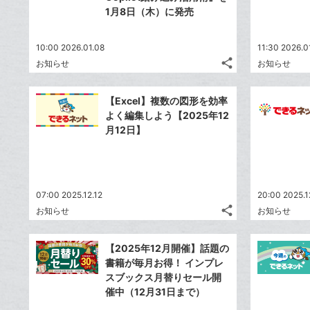
1月8日（木）に発売
10:00 2026.01.08
11:30 2026.0
share
お知らせ
お知らせ
記
Twitter
事
で
Facebook
を
【Excel】複数の図形を効率
シ
シ
で
LINE
よく編集しよう【2025年12
ェ
ェ
シ
で
月12日】
は
ア
ア
ェ
送
す
て
る
ア
る
な
ブ
07:00 2025.12.12
20:00 2025.1
ッ
share
お知らせ
お知らせ
ク
記
Twitter
マ
事
で
Facebook
を
ー
【2025年12月開催】話題の
シ
シ
で
LINE
書籍が毎月お得！ インプレ
ク
ェ
ェ
シ
で
スブックス月替りセール開
は
に
ア
ア
ェ
催中（12月31日まで）
送
す
て
追
る
ア