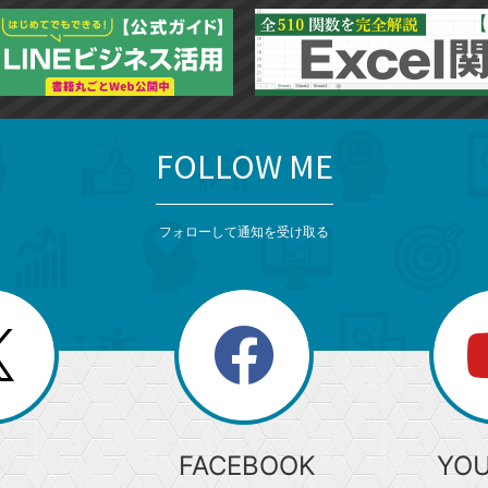
に
追
加
FOLLOW ME
フォローして通知を受け取る
search
検
索
FACEBOOK
YO