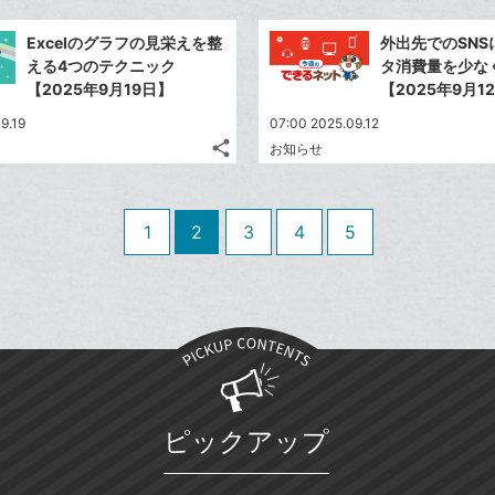
Twitter
加
ッ
事
で
Facebook
ク
を
Excelのグラフの見栄えを整
外出先でのSNS
シ
シ
で
LINE
マ
える4つのテクニック
タ消費量を少な
ェ
ェ
シ
で
ー
【2025年9月19日】
【2025年9月1
は
ア
ア
ェ
送
ク
す
て
9.19
07:00 2025.09.12
る
ア
る
に
な
share
お知らせ
記
Twitter
追
ブ
事
で
加
Facebook
ッ
を
シ
シ
で
ク
LINE
1
2
3
4
5
ェ
ェ
シ
マ
で
は
ア
ア
ェ
ー
送
す
て
る
ア
ク
る
な
に
ブ
追
ッ
加
ク
マ
ピックアップ
ー
ク