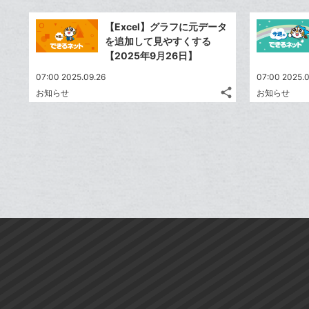
Twitter
加
ッ
事
で
Facebook
ク
を
【Excel】グラフに元データ
シ
シ
で
LINE
マ
を追加して見やすくする
ェ
ェ
シ
で
ー
【2025年9月26日】
は
ア
ア
ェ
送
ク
す
て
07:00 2025.09.26
07:00 2025.0
る
ア
る
に
な
share
お知らせ
お知らせ
記
Twitter
追
ブ
事
で
加
Facebook
ッ
を
シ
シ
で
ク
LINE
ェ
ェ
シ
マ
で
は
ア
ア
ェ
ー
送
す
て
る
ア
ク
る
な
に
ブ
追
ッ
加
ク
マ
ー
ク