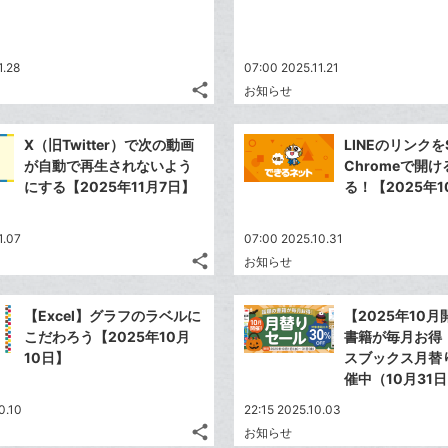
る
な
加
ブ
ッ
1.28
07:00 2025.11.21
ク
share
お知らせ
マ
記
Twitter
事
ー
で
Facebook
を
X（旧Twitter）で次の動画
LINEのリンクをS
ク
シ
シ
で
LINE
が自動で再生されないよう
Chromeで開
に
ェ
ェ
シ
で
にする【2025年11月7日】
る！【2025年1
は
ア
追
ア
ェ
送
す
て
加
る
ア
る
な
1.07
07:00 2025.10.31
share
ブ
お知らせ
記
Twitter
ッ
事
で
Facebook
ク
を
【Excel】グラフのラベルに
【2025年10
シ
シ
で
LINE
マ
こだわろう【2025年10月
書籍が毎月お得
ェ
ェ
シ
で
ー
10日】
スブックス月替
は
ア
ア
ェ
催中（10月31
送
ク
す
て
る
ア
る
に
な
0.10
22:15 2025.10.03
追
share
ブ
お知らせ
記