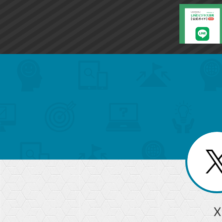
に
追
加
search
format_list_bulleted
検
カ
検
カ
索
テ
メ
ゴ
索
テ
ニ
リ
ュ
ー
ゴ
ー
一
を
覧
リ
閉
を
じ
閉
ー
る
じ
る
か
ら
急上昇ワード
X
探
Googleスプレッドシート
iPhone
VLOOKUP