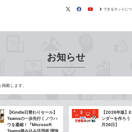
できるネットにつ
X（旧
Facebook
YouTube
Twitter）
お知らせ
を掲載します。
【Kindle日替わりセール】
【2026年版】E
Teamsの一歩先行くノウハ
ンダーを作ろう【
ウを凝縮！『Microsoft
月26日】
Teams踏み込み活用術 増強