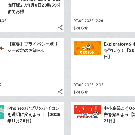
改訂版』が1月6日23時59分
までお得
1.06
07:00 2025.12.26
share
お知らせ
記
Twitter
事
で
Facebook
を
【重要】プライバシーポリ
Explorator
シ
シ
で
LINE
シー改定のお知らせ
を学ぼう！【20
ェ
ェ
シ
で
日】
は
ア
ア
ェ
送
す
て
る
ア
る
な
ブ
2.11
07:00 2025.12.05
ッ
share
お知らせ
ク
記
Twitter
マ
事
で
Facebook
を
ー
iPhoneのアプリのアイコン
中小企業こそGo
シ
シ
で
LINE
を透明に変えよう！【2025
告を始めよう【2
ク
ェ
ェ
シ
で
年11月28日】
21日】
は
に
ア
ア
ェ
送
す
て
追
る
ア