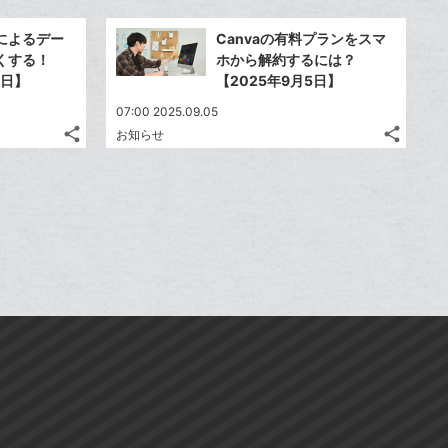
Twitter
Twitte
加
加
ッ
ッ
事
事
で
で
Facebook
Faceb
ク
ク
を
を
によるデー
Canvaの有料プランをスマ
シ
シ
シ
シ
で
で
LINE
LINE
マ
マ
くする！
ホから解約するには？
ェ
ェ
ェ
ェ
シ
シ
で
で
ー
ー
2日】
【2025年9月5日】
は
は
ア
ア
ア
ア
ェ
ェ
送
送
ク
ク
す
す
て
て
07:00 2025.09.05
る
る
ア
ア
る
る
に
に
な
な
share
share
お知らせ
記
記
Twitter
Twitte
追
追
ブ
ブ
事
事
で
で
加
加
Facebook
Faceb
ッ
ッ
を
を
シ
シ
シ
シ
で
で
ク
ク
LINE
LINE
ェ
ェ
ェ
ェ
シ
シ
マ
マ
で
で
は
は
ア
ア
ア
ア
ェ
ェ
ー
ー
送
送
す
す
て
て
る
る
ア
ア
ク
ク
る
る
な
な
に
に
ブ
ブ
追
追
ッ
ッ
加
加
ク
ク
マ
マ
ー
ー
ク
ク