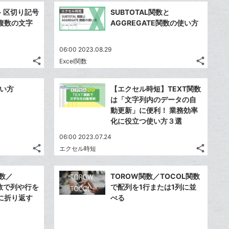
事
事
加
ブ
加
ブ
で
で
Facebook
Faceb
を
を
 - 区切り記号
SUBTOTAL関数と
ッ
ッ
シ
シ
シ
シ
で
で
LINE
LINE
複数の文字
AGGREGATE関数の使い方
ェ
ェ
ク
ク
ェ
ェ
シ
シ
で
で
は
は
ア
ア
マ
マ
ア
ア
ェ
ェ
送
送
す
す
て
て
06:00 2023.08.29
ー
ー
る
る
ア
ア
る
る
な
な
share
share
Excel関数
ク
ク
記
記
Twitter
Twitte
ブ
ブ
事
事
に
に
で
で
Facebook
Faceb
ッ
ッ
を
を
使い方
追
【エクセル時短】TEXT関数
追
シ
シ
シ
シ
で
で
ク
ク
LINE
LINE
は「文字列内のデータの自
加
加
ェ
ェ
ェ
ェ
シ
シ
マ
マ
で
で
動更新」に便利！ 業務効率
は
は
ア
ア
ア
ア
ェ
ェ
ー
ー
化に役立つ使い方３選
送
送
す
す
て
て
る
る
ア
ア
ク
ク
る
る
な
な
06:00 2023.07.24
に
に
share
share
ブ
ブ
エクセル時短
記
記
Twitter
Twitte
追
追
ッ
ッ
事
事
で
で
加
加
Facebook
Faceb
ク
ク
を
を
関数／
TOROW関数／TOCOL関数
シ
シ
シ
シ
で
で
LINE
LINE
マ
マ
関数で列や行を
で配列を1行または1列に並
ェ
ェ
ェ
ェ
シ
シ
で
で
ー
ー
に折り返す
べる
は
は
ア
ア
ア
ア
ェ
ェ
送
送
ク
ク
す
す
て
て
る
る
ア
ア
る
る
に
に
な
な