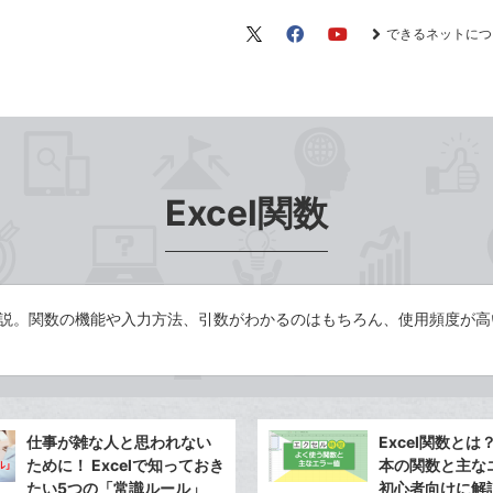
できるネットにつ
X（旧
Facebook
YouTube
Twitter）
Excel関数
方を解説。関数の機能や入力方法、引数がわかるのはもちろん、使用頻度が
仕事が雑な人と思われない
Excel関数とは
ために！ Excelで知っておき
本の関数と主な
たい5つの「常識ルール」
初心者向けに解