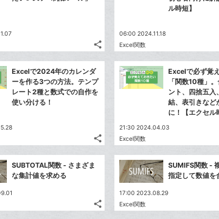
ル時短】
1.07
06:00 2024.11.18
share
Excel関数
記
Twitter
事
で
Facebook
を
Excelで2024年のカレンダ
Excelで必ず
シ
シ
で
LINE
ーを作る3つの方法。テンプ
「関数10種」
ェ
ェ
シ
で
レート2種と数式での自作を
ント、四捨五入
は
ア
ア
ェ
使い分ける！
結、表引きなど
送
す
て
る
ア
に！【エクセル
る
な
5.28
ブ
21:30 2024.04.03
share
Excel関数
ッ
記
Twitter
ク
事
で
Facebook
を
マ
SUBTOTAL関数 - さまざま
SUMIFS関数 
シ
シ
で
LINE
ー
な集計値を求める
指定して数値を
ェ
ェ
シ
で
ク
は
ア
ア
09.01
17:00 2023.08.29
ェ
送
す
に
て
share
Excel関数
る
ア
る
記
追
な
Twitter