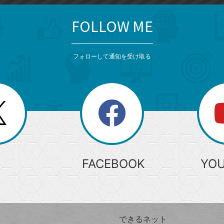
FOLLOW ME
フォローして通知を受け取る
search
検
索
FACEBOOK
YO
できるネット