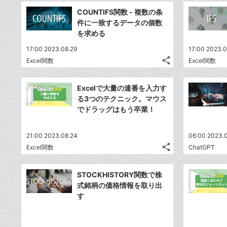
事
加
ブ
で
Facebook
を
COUNTIFS関数 - 複数の条
ッ
シ
シ
で
LINE
件に一致するデータの個数
ェ
ク
ェ
シ
で
を求める
は
ア
マ
ア
ェ
送
す
て
17:00 2023.08.29
17:00 2023.0
ー
る
ア
る
な
share
Excel関数
Excel関数
ク
記
Twitter
ブ
事
に
で
Facebook
ッ
を
Excelで大量の連番を入力す
追
シ
シ
で
ク
LINE
る3つのテクニック。マウス
加
ェ
ェ
シ
マ
で
でドラッグはもう卒業！
は
ア
ア
ェ
ー
送
す
て
る
ア
ク
る
な
21:00 2023.08.24
06:00 2023.
に
share
ブ
Excel関数
ChatGPT
記
Twitter
追
ッ
事
で
加
Facebook
ク
を
STOCKHISTORY関数で株
シ
シ
で
LINE
マ
式銘柄の価格情報を取り出
ェ
ェ
シ
で
ー
す
は
ア
ア
ェ
送
ク
す
て
る
ア
る
に
な