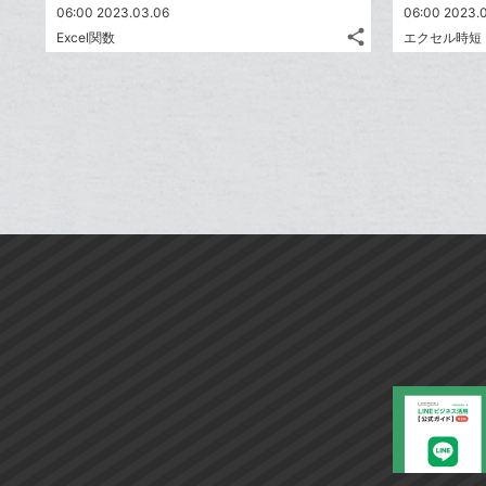
追
06:00 2023.03.06
ブ
06:00 2023.
share
加
Excel関数
エクセル時短
ッ
記
Twitter
ク
事
で
Facebook
を
マ
シ
シ
で
LINE
ー
ェ
ェ
シ
で
ク
は
ア
ア
ェ
送
す
に
て
る
ア
る
追
な
加
ブ
ッ
ク
マ
ー
ク
に
追
加