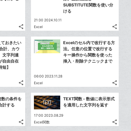
SUBSTITUTE関数を使い分
ける
21:30 2024.10.11
share
share
Excel
記
記
Twitter
Twitte
事
事
で
で
Facebook
Faceb
を
を
覚えておきたい
Excelのセル内で改行する方
シ
シ
シ
シ
で
で
LINE
LINE
。合計、カウ
法。任意の位置で改行する
ェ
ェ
ェ
ェ
シ
シ
で
で
、文字列連
キー操作から関数を使った
は
は
ア
ア
ア
ア
ェ
ェ
が自由自在
挿入・削除テクニックまで
送
送
す
す
て
て
る
る
時短】
ア
ア
る
る
な
な
ブ
06:00 2023.11.28
ブ
share
share
Excel
ッ
ッ
記
記
Twitter
Twitte
ク
ク
事
事
で
で
Facebook
Faceb
を
を
マ
マ
- 複数の条件を
TEXT関数 - 数値に表示形式
シ
シ
シ
シ
で
で
LINE
LINE
ー
ー
合計する
を適用した文字列を返す
ェ
ェ
ェ
ェ
シ
シ
で
で
ク
は
ク
は
ア
ア
ア
ア
17:00 2023.08.29
ェ
ェ
送
送
す
す
に
て
に
て
share
share
Excel関数
る
る
ア
ア
る
る
記
記
追
な
追
な
Twitter
Twitte