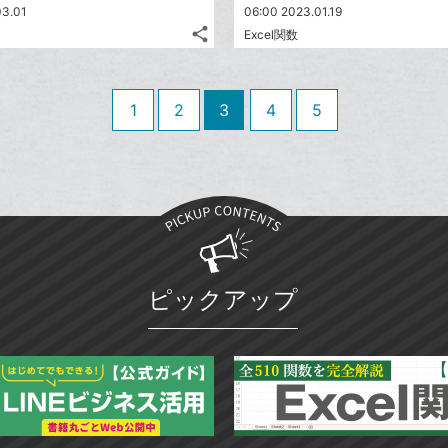
追
03.01
ブ
06:00 2023.01.19
share
加
Excel関数
ッ
記
Twitter
ク
事
で
Facebook
を
マ
シ
シ
で
LINE
1
2
ー
3
4
5
ェ
ェ
シ
で
ク
は
ア
ア
ェ
送
す
に
て
る
ア
る
追
な
加
ブ
ッ
ク
マ
ピックアップ
ー
ク
に
追
加