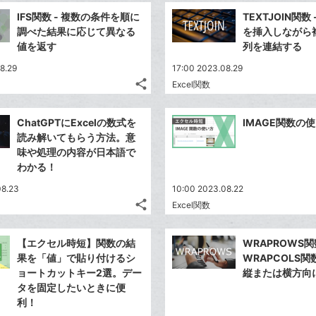
事
加
ブ
で
Facebook
を
IFS関数 - 複数の条件を順に
TEXTJOIN関数
ッ
シ
シ
で
LINE
調べた結果に応じて異なる
を挿入しながら
ェ
ク
ェ
シ
で
値を返す
列を連結する
は
ア
マ
ア
ェ
送
す
て
8.29
17:00 2023.08.29
ー
る
ア
る
な
share
Excel関数
ク
記
Twitter
ブ
事
に
で
Facebook
ッ
を
ChatGPTにExcelの数式を
追
IMAGE関数の
シ
シ
で
ク
LINE
読み解いてもらう方法。意
加
ェ
ェ
シ
マ
で
味や処理の内容が日本語で
は
ア
ア
ェ
ー
わかる！
送
す
て
る
ア
ク
る
な
08.23
10:00 2023.08.22
に
share
ブ
Excel関数
記
Twitter
追
ッ
事
で
加
Facebook
ク
を
【エクセル時短】関数の結
WRAPROWS
シ
シ
で
LINE
マ
果を「値」で貼り付けるシ
WRAPCOLS
ェ
ェ
シ
で
ー
ョートカットキー2選。デー
縦または横方向
は
ア
ア
ェ
タを固定したいときに便
送
ク
す
て
る
利！
ア
る
に
な