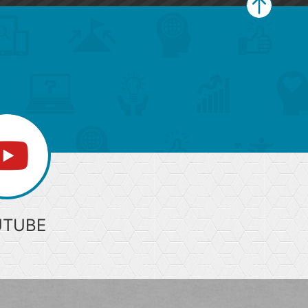
ペ
ー
ジ
上
部
へ
UTUBE