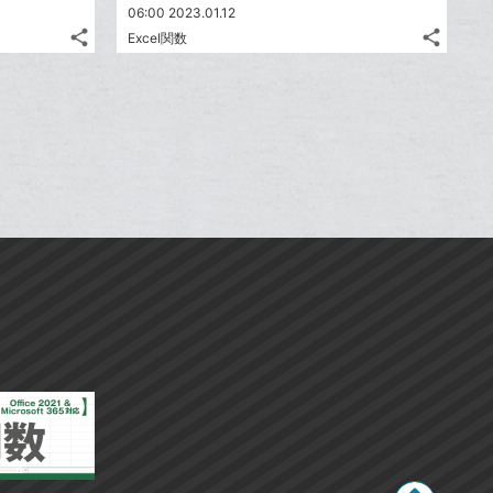
追
追
ブ
06:00 2023.01.12
ブ
share
share
加
加
Excel関数
ッ
ッ
記
記
Twitter
Twitte
ク
ク
事
事
で
で
Facebook
Faceb
を
を
マ
マ
シ
シ
シ
シ
で
で
LINE
LINE
ー
ー
ェ
ェ
ェ
ェ
シ
シ
で
で
ク
は
ク
は
ア
ア
ア
ア
ェ
ェ
送
送
す
す
に
て
に
て
る
る
ア
ア
る
る
追
な
追
な
加
ブ
加
ブ
ッ
ッ
ク
ク
マ
マ
ー
ー
ク
ク
に
に
追
追
加
加