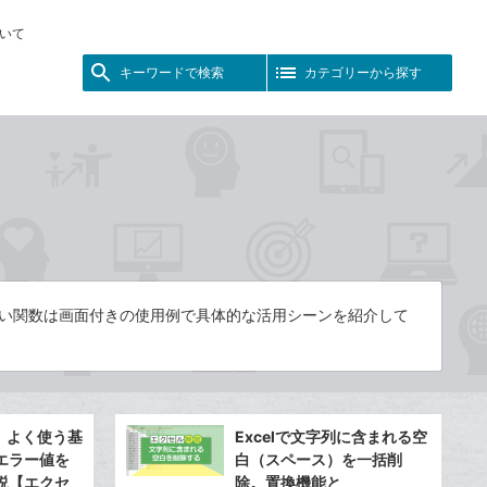
いて
キーワードで検索
カテゴリーから探す
高い関数は画面付きの使用例で具体的な活用シーンを紹介して
？ よく使う基
Excelで文字列に含まれる空
エラー値を
白（スペース）を一括削
説【エクセ
除。置換機能と