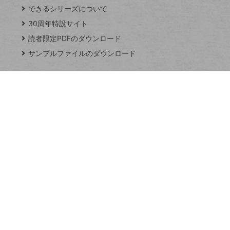
できるシリーズについて
閉
ト
じ
ッ
30周年特設サイト
る
プ
読者限定PDFのダウンロード
ペ
サンプルファイルのダウンロード
ー
ジ
連載
Excel Q&A
トイアンナ流仕
事術
PowerAutomate
ではじめる業務
の完全自動化
AI議事録作成術
Windows 11