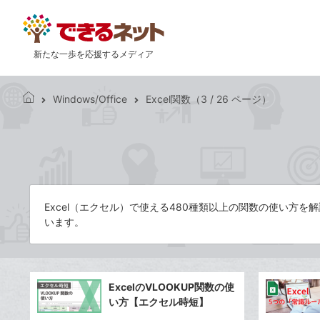
新たな一歩を応援するメディア
Windows/Office
Excel関数（3 / 26 ページ）
で
き
る
ネ
ッ
ト
Excel（エクセル）で使える480種類以上の関数の使い
います。
ExcelのVLOOKUP関数の使
い方【エクセル時短】