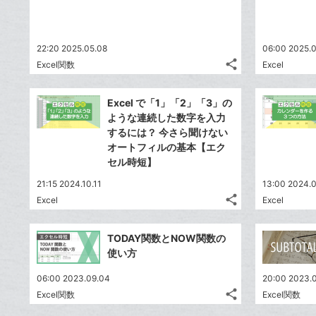
22:20 2025.05.08
06:00 2025.0
share
Excel関数
Excel
記
Twitter
事
で
Facebook
を
Excel で「1」「2」「3」の
シ
シ
で
LINE
ような連続した数字を入力
ェ
ェ
シ
で
するには？ 今さら聞けない
は
ア
ア
ェ
オートフィルの基本【エク
送
す
て
る
セル時短】
ア
る
な
21:15 2024.10.11
ブ
13:00 2024.0
share
Excel
Excel
ッ
記
Twitter
ク
事
で
Facebook
を
マ
TODAY関数とNOW関数の
シ
シ
で
LINE
ー
使い方
ェ
ェ
シ
で
ク
は
ア
ア
06:00 2023.09.04
20:00 2023.
ェ
送
す
に
て
share
Excel関数
Excel関数
る
ア
る
記
追
な
Twitter