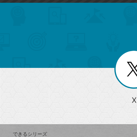
search
format_list_bulleted
検
カ
検
カ
索
テ
メ
ゴ
索
テ
ニ
リ
ュ
ー
ゴ
ー
一
を
覧
リ
閉
を
じ
閉
ー
る
じ
る
か
ら
急上昇ワード
X
探
Googleスプレッドシート
iPhone
VLOOKUP
す
できるシリーズ
close