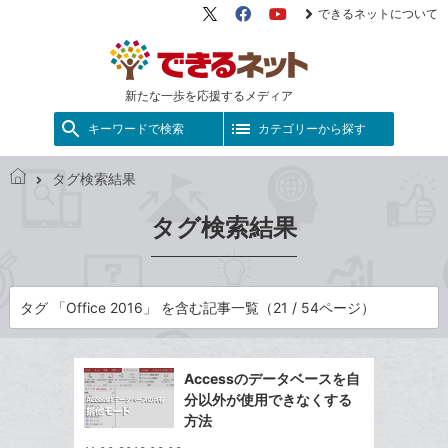
できるネットについて
X（旧
Facebook
YouTube
Twitter）
新たな一歩を応援するメディア
キーワードで検索
カテゴリーから探す
タグ検索結果
で
き
タグ検索結果
る
ネ
ッ
ト
タグ 「Office 2016」 を含む記事一覧（21 / 54ページ）
Accessのデータベースを自
分以外が使用できなくする
方法