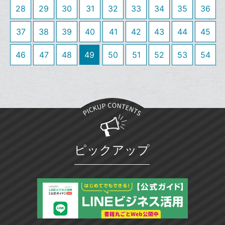
28
29
30
31
32
33
34
35
36
加
ク
マ
37
38
39
40
41
42
43
44
45
ー
ク
46
47
48
49
50
51
52
53
54
に
追
加
ピックアップ