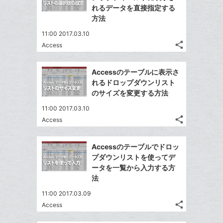
ェ
ェ
シ
で
ー
れるデータを直接指定する
は
ア
ア
ェ
方法
送
ク
す
て
る
ア
る
に
な
11:00 2017.03.10
追
share
ブ
Access
記
Twitter
加
ッ
事
で
Facebook
ク
を
Accessのテーブルに表示さ
シ
シ
で
LINE
マ
れるドロップダウンリスト
ェ
ェ
シ
で
ー
のサイズを変更する方法
は
ア
ア
ェ
送
ク
す
て
11:00 2017.03.10
る
ア
る
に
な
share
Access
記
Twitter
追
ブ
事
で
加
Facebook
ッ
を
Accessのテーブルでドロッ
シ
シ
で
ク
LINE
プダウンリストを使ってデ
ェ
ェ
シ
マ
で
ータを一覧から入力する方
は
ア
ア
ェ
ー
法
送
す
て
る
ア
ク
る
な
11:00 2017.03.09
に
share
ブ
Access
記
Twitter
追
ッ
事