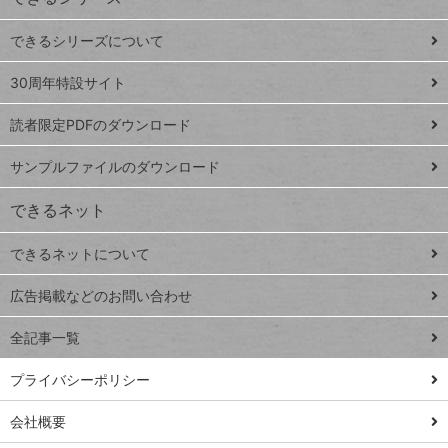
ド
できるシリーズについて
Google
ト
スプレ
ッ
30周年特設サイト
ッドシ
プ
読者限定PDFのダウンロード
ート
ペ
iPhone
ー
サンプルファイルのダウンロード
VLOOKUP
ジ
できるネット
連載
できるネットについて
Excel Q&A
close
閉じ
トイアンナ流仕
広告掲載などのお問い合わせ
る
事術
全記事一覧
PowerAutomate
ではじめる業務
プライバシーポリシー
の完全自動化
会社概要
AI議事録作成術