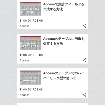
で
加
Facebook
ク
を
Accessで集計フィールドを
シ
シ
で
LINE
マ
作成する方法
ェ
ェ
シ
で
ー
は
ア
ア
ェ
送
ク
す
て
11:00 2017.03.09
る
ア
る
に
share
な
Access
記
Twitter
追
ブ
事
で
Facebook
加
ッ
を
Accessのテーブルに画像を
シ
シ
で
LINE
ク
保存する方法
ェ
ェ
シ
で
マ
は
ア
ア
ェ
送
ー
す
て
11:00 2017.03.08
る
ア
る
ク
share
な
Access
記
Twitter
に
ブ
事
で
Facebook
追
ッ
を
Accessのテーブルでのハイ
シ
シ
で
加
LINE
ク
パーリンク型の使い方
ェ
ェ
シ
で
マ
は
ア
ア
ェ
送
ー
す
て
11:00 2017.03.08
る
ア
る
ク
share
な
Access
記
Twitter
に
ブ
事
で