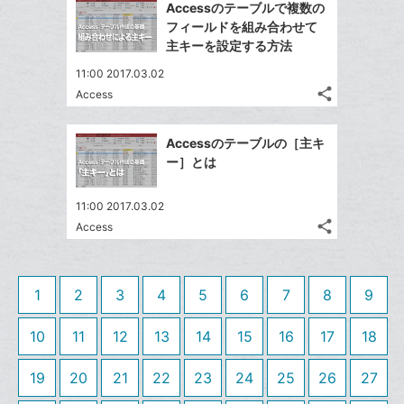
ッ
を
Accessのテーブルで複数の
加
シ
シ
で
ク
LINE
フィールドを組み合わせて
ェ
ェ
シ
マ
で
主キーを設定する方法
は
ア
ア
ェ
ー
送
す
て
11:00 2017.03.02
る
ア
ク
る
な
share
Access
記
に
Twitter
ブ
事
追
で
Facebook
ッ
を
Accessのテーブルの［主キ
加
シ
シ
で
ク
LINE
ー］とは
ェ
ェ
シ
マ
で
は
ア
ア
ェ
ー
送
す
て
11:00 2017.03.02
る
ア
ク
る
share
な
Access
記
Twitter
に
ブ
事
で
追
Facebook
ッ
を
シ
加
シ
で
LINE
ク
1
2
3
4
5
6
7
8
9
ェ
ェ
シ
で
マ
は
ア
ア
ェ
送
ー
す
10
11
12
13
14
15
16
17
18
て
る
ア
る
ク
な
19
20
21
22
23
24
25
26
27
に
ブ
追
ッ