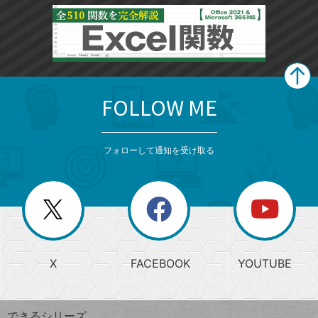
FOLLOW ME
search
format_list_bulleted
検
カ
検
カ
索
テ
メ
ゴ
索
テ
ニ
リ
フォローして通知を受け取る
ゴ
ュ
ー
ー
一
リ
を
覧
閉
を
ー
じ
閉
か
る
じ
る
search
ら
急
X
FACEBOOK
YOUTUBE
探
上
検
昇
索
す
ワ
できるシリーズ
ー