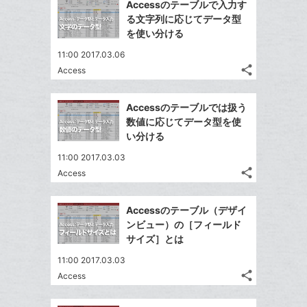
ッ
を
Accessのテーブルで入力す
シ
加
シ
で
LINE
ク
る文字列に応じてデータ型
ェ
ェ
シ
で
マ
を使い分ける
は
ア
ア
ェ
送
ー
す
て
11:00 2017.03.06
る
ア
る
ク
な
share
Access
記
Twitter
に
ブ
事
で
追
Facebook
ッ
を
Accessのテーブルでは扱う
シ
加
シ
で
ク
LINE
数値に応じてデータ型を使
ェ
ェ
シ
マ
で
い分ける
は
ア
ア
ェ
ー
送
す
て
11:00 2017.03.03
る
ア
ク
る
な
share
Access
記
に
Twitter
ブ
事
追
で
Facebook
ッ
を
Accessのテーブル（デザイ
加
シ
シ
で
ク
LINE
ンビュー）の［フィールド
ェ
ェ
シ
マ
で
サイズ］とは
は
ア
ア
ェ
ー
送
す
て
11:00 2017.03.03
る
ア
ク
る
な
share
Access
記
に
Twitter
ブ
事
追
で
Facebook