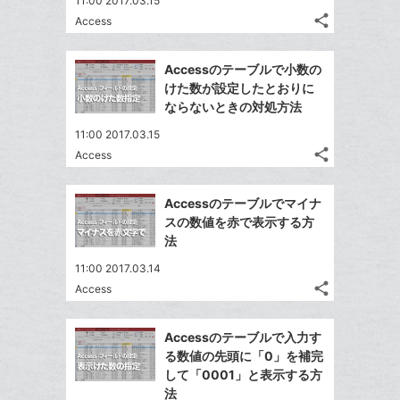
11:00 2017.03.15
share
Access
記
Twitter
事
で
Facebook
を
Accessのテーブルで小数の
シ
シ
で
LINE
けた数が設定したとおりに
ェ
ェ
シ
で
ならないときの対処方法
は
ア
ア
ェ
送
す
て
11:00 2017.03.15
る
ア
る
な
share
Access
記
Twitter
ブ
事
で
Facebook
ッ
を
Accessのテーブルでマイナ
シ
シ
で
ク
LINE
スの数値を赤で表示する方
ェ
ェ
シ
マ
で
法
は
ア
ア
ェ
ー
送
す
て
11:00 2017.03.14
る
ア
ク
る
な
share
Access
記
に
Twitter
ブ
事
追
で
Facebook
ッ
を
Accessのテーブルで入力す
加
シ
シ
で
ク
LINE
る数値の先頭に「0」を補完
ェ
ェ
シ
マ
で
して「0001」と表示する方
は
ア
ア
ェ
ー
法
送
す
て