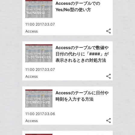
Facebook
追
ッ
を
Accessのテーブルでの
シ
シ
で
加
LINE
ク
Yes/No型の使い方
ェ
ェ
シ
で
マ
は
ア
ア
ェ
送
ー
す
て
11:00 2017.03.07
る
ア
る
ク
share
な
Access
記
Twitter
に
ブ
事
で
Facebook
追
ッ
を
Accessのテーブルで数値や
シ
シ
で
加
LINE
ク
日付の代わりに「####」が
ェ
ェ
シ
で
マ
表示されるときの対処方法
は
ア
ア
ェ
送
ー
す
て
11:00 2017.03.07
る
ア
る
ク
な
share
Access
記
Twitter
に
ブ
事
で
追
Facebook
ッ
を
Accessのテーブルに日付や
シ
加
シ
で
ク
LINE
時刻を入力する方法
ェ
ェ
シ
マ
で
は
ア
ア
ェ
ー
送
す
て
11:00 2017.03.06
る
ア
ク
る
share
な
Access
記
Twitter
に
ブ
事
で
追
Facebook