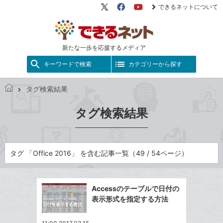
できるネットについて
X（旧
Facebook
YouTube
Twitter）
新たな一歩を応援するメディア
キーワードで検索
カテゴリーから探す
タグ検索結果
で
き
タグ検索結果
る
ネ
ッ
ト
タグ 「Office 2016」 を含む記事一覧（49 / 54ページ）
Accessのテーブルで日付の
表示形式を指定する方法