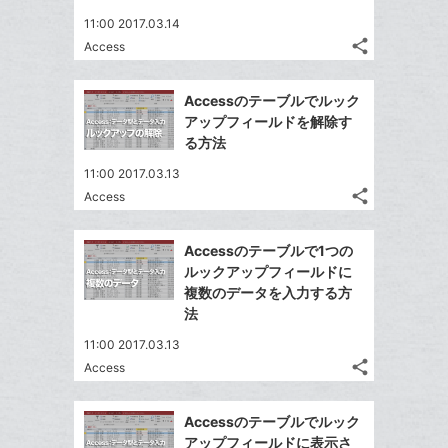
る
ア
ク
る
な
11:00 2017.03.14
に
share
ブ
Access
記
Twitter
追
ッ
事
で
加
Facebook
ク
を
Accessのテーブルでルック
シ
シ
で
LINE
マ
アップフィールドを解除す
ェ
ェ
シ
で
ー
る方法
は
ア
ア
ェ
送
ク
す
て
11:00 2017.03.13
る
ア
る
に
な
share
Access
記
Twitter
追
ブ
事
で
加
Facebook
ッ
を
Accessのテーブルで1つの
シ
シ
で
ク
LINE
ルックアップフィールドに
ェ
ェ
シ
マ
で
複数のデータを入力する方
は
ア
ア
ェ
ー
法
送
す
て
る
ア
ク
る
な
11:00 2017.03.13
に
share
ブ
Access
記
Twitter
追
ッ
事
で
加
Facebook
ク
を
Accessのテーブルでルック
シ
シ
で
LINE
マ
アップフィールドに表示さ