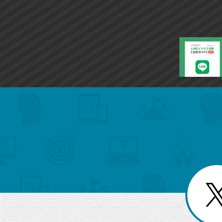
ー
ク
に
追
加
search
format_list_bulleted
検
カ
検
カ
索
テ
メ
ゴ
索
テ
ニ
リ
ュ
ー
ゴ
ー
一
を
覧
リ
閉
を
じ
閉
ー
る
じ
る
か