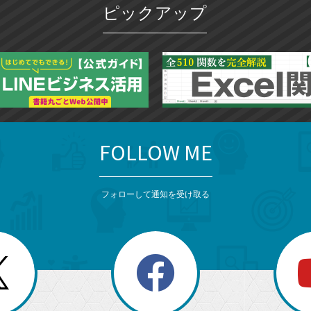
ピックアップ
ー
ク
に
追
加
FOLLOW ME
フォローして通知を受け取る
search
検
索