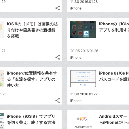
1.29
11:30 2016.01.28
share
iPhone
記
Twitter
事
で
Facebook
を
iOS 9の［メモ］は画像の貼
iPhoneの［iClo
シ
シ
で
LINE
り付けや箇条書きの新機能
アプリを利用す
ェ
ェ
シ
で
を搭載
は
ア
ア
ェ
送
す
て
る
ア
る
な
1.27
20:05 2016.01.26
share
ブ
iPhone
記
Twitter
ッ
事
で
Facebook
ク
を
iPhoneで位置情報を共有す
iPhone 6s/6s
シ
シ
で
LINE
マ
る「友達を探す」アプリの
パスコードを設
ェ
ェ
シ
で
ー
使い方
は
ア
ア
ェ
送
ク
す
て
1.25
11:30 2016.01.22
る
ア
る
に
な
share
iPhone
記
Twitter
追
ブ
事
で
加
Facebook
ッ
を
iPhone（iOS 9）でアプリ
Androidスマ
シ
シ
で
ク
LINE
を切り替え、終了する方法
らiPhoneに引
ェ
ェ
シ
マ
で