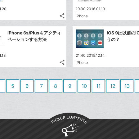
は
ア
ア
ェ
ー
送
す
て
1.20
19:00 2016.01.19
る
ア
ク
る
な
share
iPhone
記
に
Twitter
ブ
事
追
で
Facebook
ッ
を
iPhone 6s/Plusをアクティ
iOS 9は以前の
加
シ
シ
で
ク
LINE
ベーションする方法
うの？
ェ
ェ
シ
マ
で
は
ア
ア
ェ
ー
送
す
て
1.18
21:40 2015.12.14
る
ア
ク
る
な
share
iPhone
記
に
Twitter
ブ
事
追
で
Facebook
ッ
を
加
シ
シ
で
ク
LINE
5
6
7
8
9
10
11
12
13
ェ
ェ
シ
マ
で
は
ア
ア
ェ
ー
送
す
て
る
ア
ク
る
な
に
ブ
追
ッ
加
ク
マ