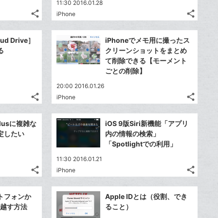
11:30 2016.01.28
share
share
iPhone
記
記
Twitter
Twitte
事
事
で
で
Facebook
Faceb
を
を
ud Drive］
iPhoneでメモ用に撮ったス
シ
シ
シ
シ
で
で
LINE
LINE
る
クリーンショットをまとめ
ェ
ェ
ェ
ェ
シ
シ
で
で
て削除できる【モーメント
は
は
ア
ア
ア
ア
ェ
ェ
ごとの削除】
送
送
す
す
て
て
る
る
ア
ア
る
る
な
な
20:00 2016.01.26
share
share
ブ
ブ
iPhone
記
記
Twitter
Twitte
ッ
ッ
事
事
で
で
Facebook
Faceb
ク
ク
を
を
 Plusに複雑な
iOS 9版Siri新機能「アプリ
シ
シ
シ
シ
で
で
LINE
LINE
マ
マ
定したい
内の情報の検索」
ェ
ェ
ェ
ェ
シ
シ
で
で
ー
ー
「Spotlightでの利用」
は
は
ア
ア
ア
ア
ェ
ェ
送
送
ク
ク
す
す
て
て
11:30 2016.01.21
る
る
ア
ア
る
る
に
に
な
な
share
share
iPhone
記
記
Twitter
Twitte
追
追
ブ
ブ
事
事
で
で
加
加
Facebook
Faceb
ッ
ッ
を
を
ートフォンか
Apple IDとは（役割、でき
シ
シ
シ
シ
で
で
ク
ク
LINE
LINE
っ越す方法
ること）
ェ
ェ
ェ
ェ
シ
シ
マ
マ
で
で