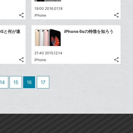
は
は
ア
ア
ア
ア
ェ
ェ
ー
ー
送
送
す
す
て
て
19:00 2016.01.19
る
る
ア
ア
ク
ク
る
る
な
な
share
share
iPhone
記
記
に
Twitter
に
Twitte
ブ
ブ
事
事
追
で
追
で
Facebook
Faceb
ッ
ッ
を
を
iOSと何が違
iPhone 6sの特徴を知ろう
加
シ
加
シ
シ
シ
で
で
ク
ク
LINE
LINE
ェ
ェ
ェ
ェ
シ
シ
マ
マ
で
で
は
は
ア
ア
ア
ア
ェ
ェ
ー
ー
送
送
す
す
て
て
21:40 2015.12.14
る
る
ア
ア
ク
ク
る
る
な
な
share
share
iPhone
記
記
に
Twitter
に
Twitte
ブ
ブ
事
事
追
で
追
で
Facebook
Faceb
ッ
ッ
を
を
加
シ
加
シ
シ
シ
で
で
ク
ク
LINE
LINE
14
15
16
17
ェ
ェ
ェ
ェ
シ
シ
マ
マ
で
で
は
は
ア
ア
ア
ア
ェ
ェ
ー
ー
送
送
す
す
て
て
る
る
ア
ア
ク
ク
る
る
な
な
に
に
ブ
ブ
追
追
ッ
ッ
加
加
ク
ク
マ
マ