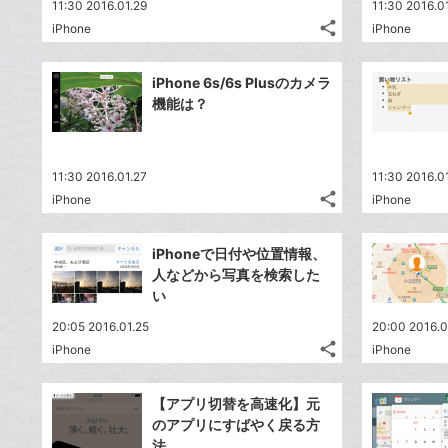
11:30 2016.01.29
11:30 2016.0
share
iPhone
iPhone
記
Twitter
事
で
Facebook
を
iPhone 6s/6s Plusのカメラ
シ
シ
で
LINE
機能は？
ェ
ェ
シ
で
は
ア
ア
ェ
送
す
て
る
ア
る
な
11:30 2016.01.27
11:30 2016.0
share
ブ
iPhone
iPhone
記
Twitter
ッ
事
で
Facebook
ク
を
iPhoneで日付や位置情報、
シ
シ
で
LINE
マ
人などから写真を検索した
ェ
ェ
シ
で
ー
い
は
ア
ア
ェ
送
ク
す
て
20:05 2016.01.25
20:00 2016.0
る
ア
る
に
な
share
iPhone
iPhone
記
Twitter
追
ブ
事
で
加
Facebook
ッ
を
【アプリ切替を高速化】元
シ
シ
で
ク
LINE
のアプリにすばやく戻る方
ェ
ェ
シ
マ
で
法