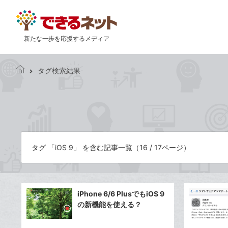
新たな一歩を応援するメディア
タグ検索結果
で
き
る
ネ
ッ
ト
タグ 「iOS 9」 を含む記事一覧（16 / 17ページ）
iPhone 6/6 PlusでもiOS 9
の新機能を使える？