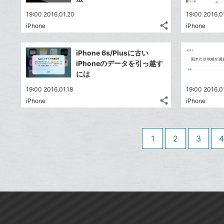
は
ア
ア
ェ
ー
送
す
て
19:00 2016.01.20
19:00 2016.0
る
ア
ク
る
な
share
iPhone
iPhone
記
に
Twitter
ブ
事
追
で
Facebook
ッ
を
iPhone 6s/Plusに古い
加
シ
シ
で
ク
LINE
iPhoneのデータを引っ越す
ェ
ェ
シ
マ
で
には
は
ア
ア
ェ
ー
送
す
て
19:00 2016.01.18
19:00 2016.0
る
ア
ク
る
な
share
iPhone
iPhone
記
に
Twitter
ブ
事
追
で
Facebook
ッ
を
加
シ
シ
で
ク
LINE
1
2
3
4
ェ
ェ
シ
マ
で
は
ア
ア
ェ
ー
送
す
て
る
ア
ク
る
な
に
ブ
追
ッ
加
ク
マ