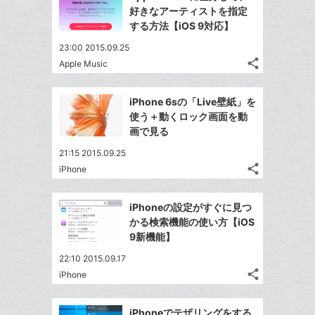
シ
シ
で
LINE
マ
好きなアーティストを指定
ェ
ェ
シ
で
ー
する方法【iOS 9対応】
は
ア
ア
ェ
送
ク
す
て
23:00 2015.09.25
る
ア
る
に
な
share
Apple Music
記
Twitter
追
ブ
事
で
加
Facebook
ッ
を
iPhone 6sの「Live壁紙」を
シ
シ
で
ク
LINE
使う＋動くロック画面を動
ェ
ェ
シ
マ
で
画で見る
は
ア
ア
ェ
ー
送
す
て
21:15 2015.09.25
る
ア
ク
る
な
share
iPhone
記
に
Twitter
ブ
事
追
で
Facebook
ッ
を
iPhoneの設定がすぐに見つ
加
シ
シ
で
ク
LINE
かる検索機能の使い方【iOS
ェ
ェ
シ
マ
で
9新機能】
は
ア
ア
ェ
ー
送
す
て
22:10 2015.09.17
る
ア
ク
る
な
share
iPhone
記
に
Twitter
ブ
事
追
で
Facebook
ッ
を
iPhoneでテザリングをする