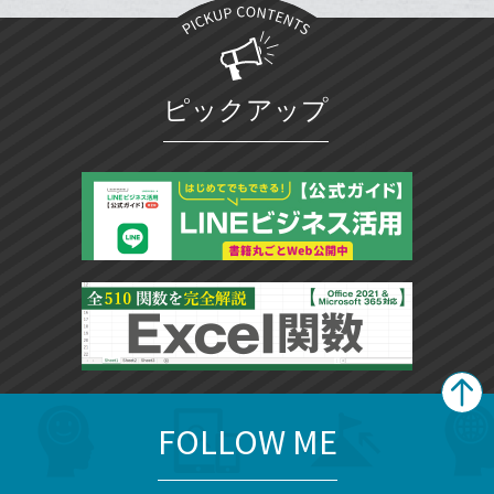
加
ク
マ
ー
ク
ピックアップ
に
追
加
FOLLOW ME
search
format_list_bulleted
検
カ
検
カ
索
テ
メ
ゴ