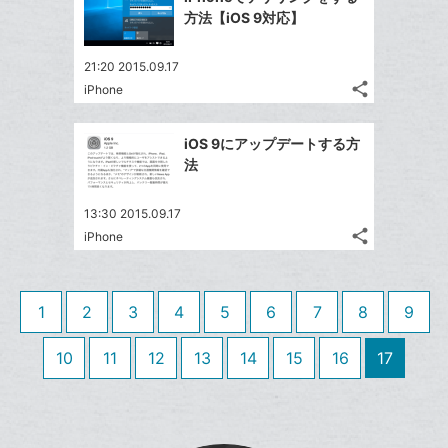
加
シ
シ
で
ク
LINE
方法【iOS 9対応】
ェ
ェ
シ
マ
で
は
ア
ア
ェ
ー
送
す
て
21:20 2015.09.17
る
ア
ク
る
share
な
iPhone
記
Twitter
に
ブ
事
で
追
Facebook
ッ
を
iOS 9にアップデートする方
シ
加
シ
で
LINE
ク
法
ェ
ェ
シ
で
マ
は
ア
ア
ェ
送
ー
す
て
13:30 2015.09.17
る
ア
る
ク
share
な
iPhone
記
Twitter
に
ブ
事
で
Facebook
追
ッ
を
シ
シ
で
加
LINE
ク
1
2
3
4
5
6
7
8
9
ェ
ェ
シ
で
マ
は
ア
ア
ェ
送
ー
す
10
11
12
13
14
15
16
17
て
る
ア
る
ク
な
に
ブ
追
ッ