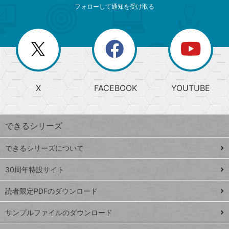
索
テ
ニ
リ
フォローして通知を受け取る
ゴ
ュ
ー
ー
一
リ
を
覧
閉
を
ー
じ
閉
か
る
じ
る
search
ら
急
X
FACEBOOK
YOUTUBE
探
上
検
昇
索
す
ワ
できるシリーズ
ー
ド
できるシリーズについて
Google
ト
スプレ
ッ
30周年特設サイト
ッドシ
プ
読者限定PDFのダウンロード
ート
ペ
iPhone
ー
サンプルファイルのダウンロード
VLOOKUP
ジ