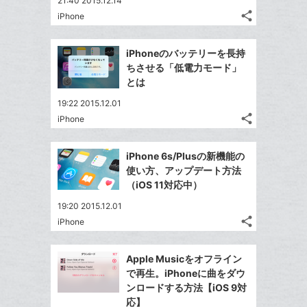
21:40 2015.12.14
share
iPhone
記
Twitter
事
で
Facebook
を
iPhoneのバッテリーを長持
シ
シ
で
LINE
ちさせる「低電力モード」
ェ
ェ
シ
で
とは
は
ア
ア
ェ
送
す
て
19:22 2015.12.01
る
ア
る
な
share
iPhone
記
Twitter
ブ
事
で
Facebook
ッ
を
iPhone 6s/Plusの新機能の
シ
シ
で
ク
LINE
使い方、アップデート方法
ェ
ェ
シ
マ
で
（iOS 11対応中）
は
ア
ア
ェ
ー
送
す
て
19:20 2015.12.01
る
ア
ク
る
な
share
iPhone
記
に
Twitter
ブ
事
追
で
Facebook
ッ
を
Apple Musicをオフライン
加
シ
シ
で
ク
LINE
で再生。iPhoneに曲をダウ
ェ
ェ
シ
マ
で
ンロードする方法【iOS 9対
は
ア
ア
ェ
ー
応】
送
す
て