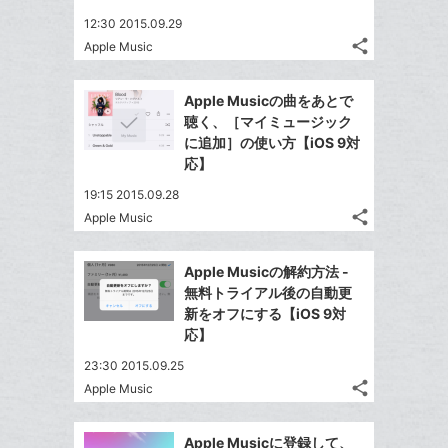
る
ア
ク
る
な
12:30 2015.09.29
に
share
ブ
Apple Music
記
Twitter
追
ッ
事
で
加
Facebook
ク
を
Apple Musicの曲をあとで
シ
シ
で
LINE
マ
聴く、［マイミュージック
ェ
ェ
シ
で
ー
に追加］の使い方【iOS 9対
は
ア
ア
ェ
応】
送
ク
す
て
る
ア
る
に
な
19:15 2015.09.28
追
share
ブ
Apple Music
記
Twitter
加
ッ
事
で
Facebook
ク
を
Apple Musicの解約方法 -
シ
シ
で
LINE
マ
無料トライアル後の自動更
ェ
ェ
シ
で
ー
新をオフにする【iOS 9対
は
ア
ア
ェ
応】
送
ク
す
て
る
ア
る
に
な
23:30 2015.09.25
追
share
ブ
Apple Music
記
Twitter
加
ッ
事
で
Facebook
ク
を
Apple Musicに登録して、