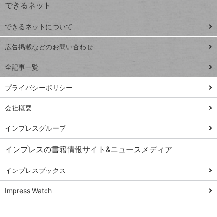
できるネット
連載
できるネットについて
Excel Q&A
close
閉じ
トイアンナ流仕
広告掲載などのお問い合わせ
る
事術
全記事一覧
PowerAutomate
ではじめる業務
プライバシーポリシー
の完全自動化
会社概要
AI議事録作成術
Windows 11
インプレスグループ
Q&A
インプレスの書籍情報サイト&ニュースメディア
Teams踏み込み
活用術
インプレスブックス
Excel講師の仕事
Impress Watch
術
エクセル時短