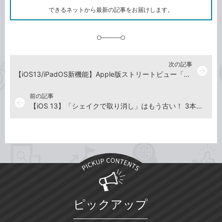
ク
できるネットから最新の記事をお届けします。
に
追
加
次の記事
arrow_forward
【iOS13/iPadOS新機能】Apple版ストリートビュー「Look Around」の使い方
前の記事
arrow_back
【iOS 13】「シェイクで取り消し」はもう古い！ 3本指でタップすればiPhoneを落とす心配なし
ピックアップ