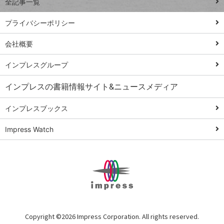
全記事一覧
PowerAutomate
ではじめる業務
プライバシーポリシー
の完全自動化
会社概要
AI議事録作成術
Windows 11
インプレスグループ
Q&A
インプレスの書籍情報サイト&ニュースメディア
Teams踏み込み
活用術
インプレスブックス
Excel講師の仕事
Impress Watch
術
エクセル時短
パワポ時短
Windows Tips
神保町ペロリ旅
俺のメルカリ
Copyright ©
2026 Impress Corporation. All rights reserved.