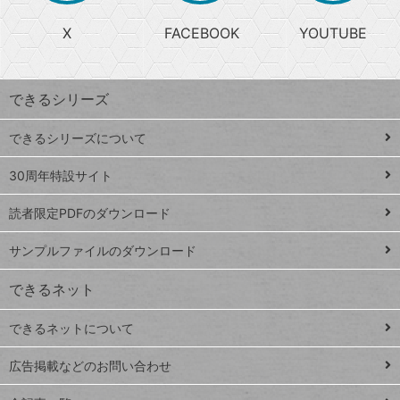
る
search
ら
急
X
FACEBOOK
YOUTUBE
探
上
検
昇
索
す
ワ
できるシリーズ
ー
ド
できるシリーズについて
Google
ト
スプレ
ッ
30周年特設サイト
ッドシ
プ
読者限定PDFのダウンロード
ート
ペ
iPhone
ー
サンプルファイルのダウンロード
VLOOKUP
ジ
できるネット
連載
できるネットについて
Excel Q&A
close
閉じ
トイアンナ流仕
広告掲載などのお問い合わせ
る
事術