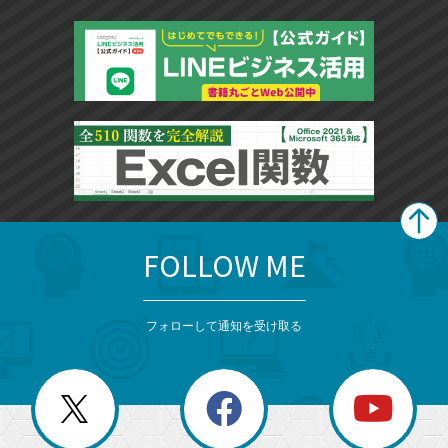
FOLLOW ME
search
format_list_bulleted
検
カ
検
カ
索
テ
メ
ゴ
索
テ
ニ
リ
フォローして通知を受け取る
ゴ
ュ
ー
ー
一
リ
を
覧
閉
を
ー
じ
閉
か
る
じ