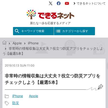
できるネットについて
X（旧
Facebook
YouTube
Twitter）
新たな一歩を応援するメディア
キーワードで検索
カテゴリーから探す
Apple
iPhone
で
非常時の情報収集は大丈夫？役立つ防災アプリをチェックしよ
き
う【厳選5本】
る
ネ
2019.10.13 SUN 11:00
ッ
ト
非常時の情報収集は大丈夫？役立つ防災アプリを
チェックしよう【厳選5本】
iPhone
Apple
記
防災
事
記