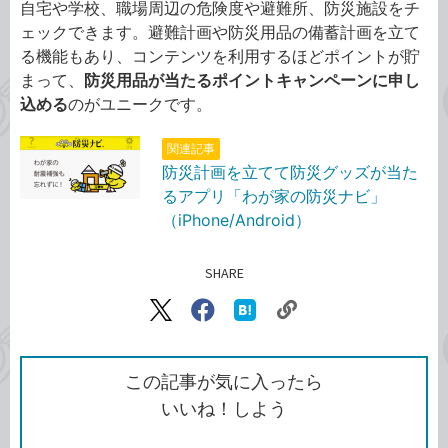
自宅や学校、職場周辺の危険度や避難所、防災施設をチ
ェックできます。避難計画や防災用品の備蓄計画を立て
る機能もあり、コンテンツを利用するほどポイントが貯
まって、
防災用品が当たるポイントキャンペーンに申し
込める
のがユニークです。
関連記事
防災計画を立てて防災グッズが当た
るアプリ「わが家の防災ナビ」
（iPhone/Android）
SHARE
記事をシェアする
リ
X（旧
Facebook
は
ン
Twitter）
で
て
ク
で
シ
な
を
シ
ェ
ブ
この記事が気に入ったら
コ
ェ
ア
ッ
いいね！しよう
ピ
ア
ク
ー
マ
ー