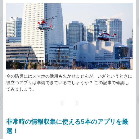
カ
事
テ
タ
ゴ
グ
リ
今の防災にはスマホの活用も欠かせませんが、いざというときに
役立つアプリは準備できているでしょうか？ この記事で確認し
てみましょう。
非常時の情報収集に使える5本のアプリを厳
選！